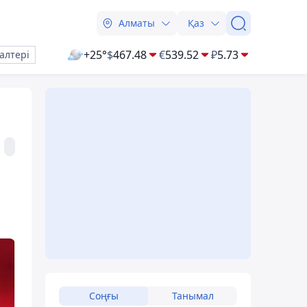
Алматы
Қаз
+25°
$
467.48
€
539.52
₽
5.73
алтері
Соңғы
Танымал