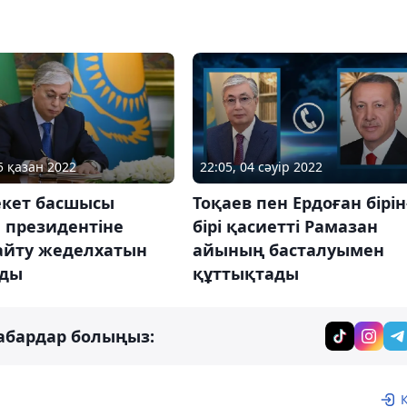
5 қазан 2022
22:05, 04 сәуір 2022
кет басшысы
Тоқаев пен Ердоған бірін
 президентіне
бірі қасиетті Рамазан
 айту жеделхатын
айының басталуымен
ды
құттықтады
абардар болыңыз: