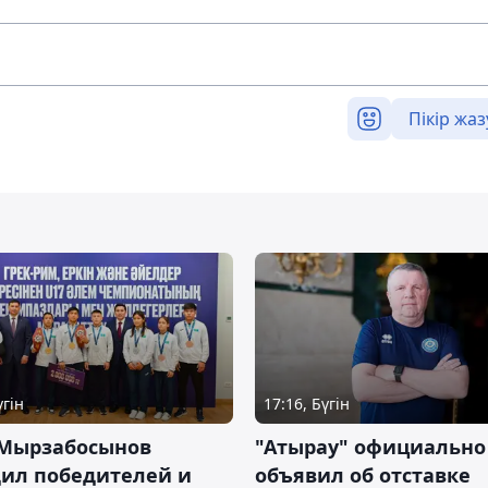
Пікір жаз
үгін
17:16, Бүгін
 Мырзабосынов
"Атырау" официально
дил победителей и
объявил об отставке