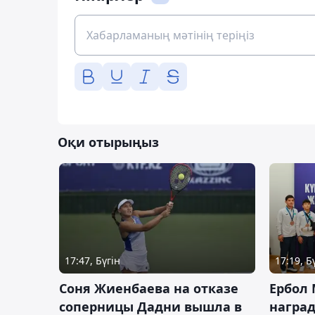
Оқи отырыңыз
17:47, Бүгін
17:19, Б
Соня Жиенбаева на отказе
Ербол
соперницы Дадни вышла в
награ