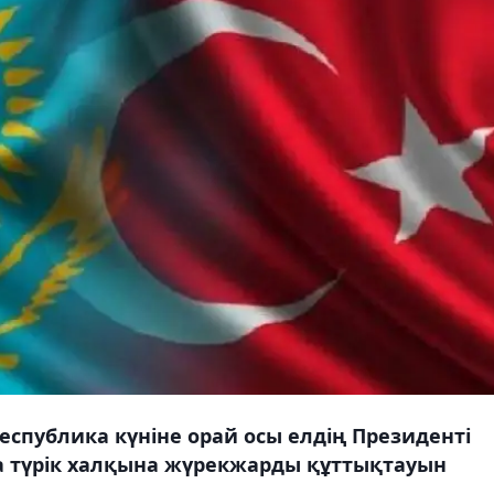
спублика күніне орай осы елдің Президенті
а түрік халқына жүрекжарды құттықтауын
.