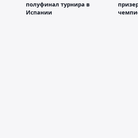
полуфинал турнира в
призе
Испании
чемпи