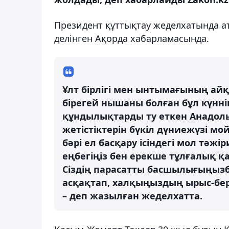
Президент құттықтау жеделхатында а
делінген Ақорда хабарламасында.
Ұлт бірлігі мен ынтымағының айқ
бірегей нышаны болған бұл күнні
құндылықтарды ту еткен Анадолы 
жетістіктерін бүкіл дүниежүзі м
бәрі ел басқару ісіндегі мол тә
еңбегіңіз бен ерекше тұлғалық қа
Сіздің парасатты басшылығыңызб
асқақтап, халқыңыздың ырыс-берек
– деп жазылған жеделхатта.