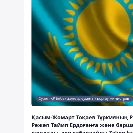
Сурет: ҚР Еңбек және әлеуметтік қорғау министрлігі
Қасым-Жомарт Тоқаев Түркияның Ре
Режеп Тайип Ердоғанға және барш
жолдады, деп хабарлайды Zakon.kz