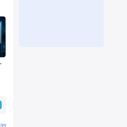
-
Кіру