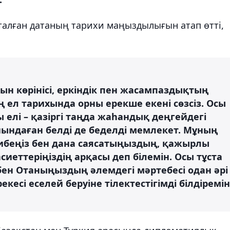
талған датаның тарихи маңыздылығын атап өтті,
ын көрінісі, еркіндік пен жасампаздықтың
ң ел тарихында орны ерекше екені сөзсіз. Осы
елі – қазіргі таңда жаһандық деңгейдегі
ойындаған белді де беделді мемлекет. Мұның
жірибеңіз бен дана саясатыңыздың, қажырлы
сиеттеріңіздің арқасы деп білемін. Осы тұста
ен Отаныңыздың әлемдегі мәртебесі одан әрі
есі еселей беруіне тілектестігімді білдіремін