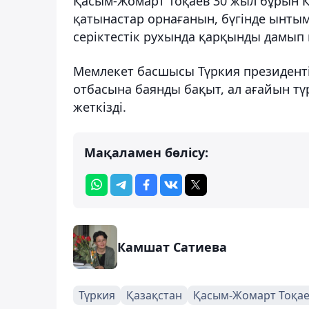
Қасым-Жомарт Тоқаев 30 жыл бұрын Қ
қатынастар орнағанын, бүгінде ынты
серіктестік рухында қарқынды дамып 
Мемлекет басшысы Түркия президенті
отбасына баянды бақыт, ал ағайын түр
жеткізді.
Мақаламен бөлісу:
Камшат Сатиева
Түркия
Қазақстан
Қасым-Жомарт Тоқа