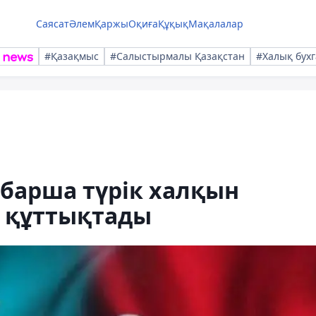
Саясат
Әлем
Қаржы
Оқиға
Құқық
Мақалалар
#Қазақмыс
#Салыстырмалы Қазақстан
#Халық бухг
 барша түрік халқын
н құттықтады