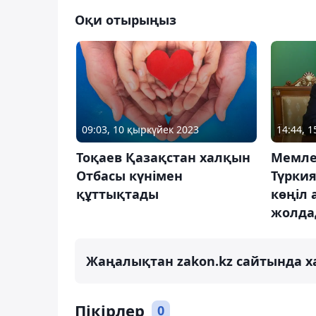
Оқи отырыңыз
09:03, 10 қыркүйек 2023
14:44, 1
Тоқаев Қазақстан халқын
Мемле
Отбасы күнімен
Түркия
құттықтады
көңіл
жолда
Жаңалықтан zakon.kz сайтында х
Пікірлер
0