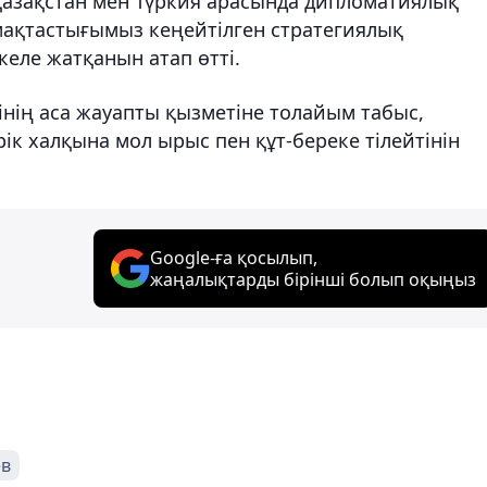
азақстан мен Түркия арасында дипломатиялық
мақтастығымыз кеңейтілген стратегиялық
келе жатқанын атап өтті.
нің аса жауапты қызметіне толайым табыс,
ік халқына мол ырыс пен құт-береке тілейтінін
Google-ға қосылып,
жаңалықтарды бірінші болып оқыңыз
ев