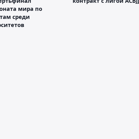
вертьфинал
контракт с лигой ACBJ
оната мира по
там среди
рситетов