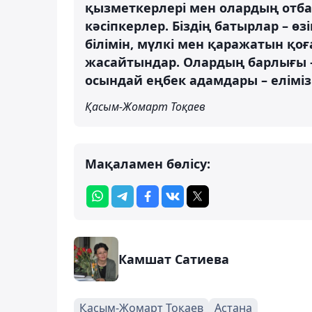
қызметкерлері мен олардың отб
кәсіпкерлер. Біздің батырлар – ө
білімін, мүлкі мен қаражатын қоғ
жасайтындар. Олардың барлығы –
осындай еңбек адамдары – еліміз 
Қасым-Жомарт Тоқаев
Мақаламен бөлісу:
Камшат Сатиева
Қасым-Жомарт Тоқаев
Астана