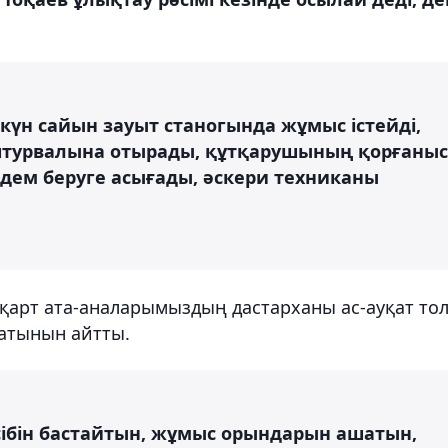
 күн сайын зауыт станогында жұмыс істейді,
 штурвалына отырады, құтқарушының қорғаныс
рдем беруге асығады, әскери техниканы
қарт ата-аналарымыздың дастарханы ас-ауқат то
натынын айтты.
әсібін бастайтын, жұмыс орындарын ашатын,