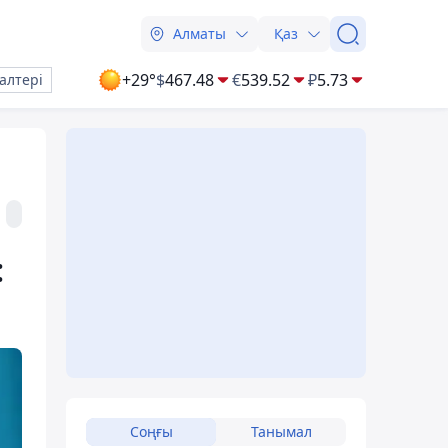
Алматы
Қаз
+29°
$
467.48
€
539.52
₽
5.73
алтері
:
Соңғы
Танымал