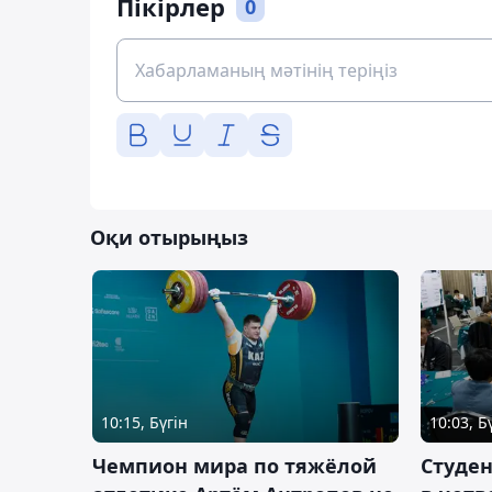
Пікірлер
0
Оқи отырыңыз
10:15, Бүгін
10:03, Б
Чемпион мира по тяжёлой
Студе