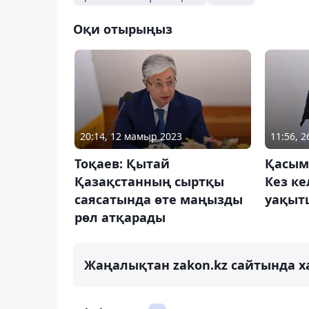
Оқи отырыңыз
20:14, 12 мамыр 2023
11:56, 
Тоқаев: Қытай
Қасым
Қазақстанның сыртқы
Кез ке
саясатында өте маңызды
уақытш
рөл атқарады
Жаңалықтан zakon.kz сайтында х