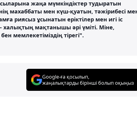
асыларына жаңа мүмкіндіктер тудыратын
зінің махаббаты мен күш-қуатын, тәжірибесі ме
амға риясыз ұсынатын еріктілер мен игі іс
 халықтың мақтанышы әрі үміті. Міне,
бен мемлекетіміздің тірегі".
Google-ға қосылып,
жаңалықтарды бірінші болып оқыңыз