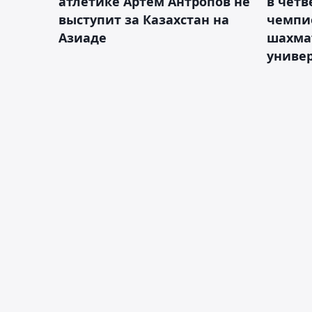
атлетике Артём Антропов не
в чет
выступит за Казахстан на
чемпи
Азиаде
шахма
униве