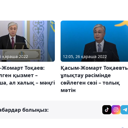
26 қараша 2022
12:05, 26 қараша 2022
-Жомарт Тоқаев:
Қасым-Жомарт Тоқаевт
лген қызмет –
ұлықтау рәсімінде
а, ал халық – мәңгі
сөйлеген сөзі – толық
мәтін
абардар болыңыз: