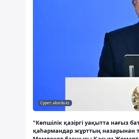
Сурет: akorda.kz
"Көпшілік қазіргі уақытта нағыз б
қаһармандар жұрттың назарынан ты
Мемлекет басшысы Қасым-Жомарт То