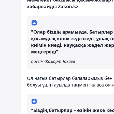
хабарлайды Zakon.kz.
"Олар біздің арамызда. Батырлар
қоғамдық көлік жүргізеді, ұшақ
киімін киеді, науқасқа жедел жә
меңгереді".
Қасым-Жомарт Тоқаев
Ол нағыз батырлар балаларымыз бен 
болуы үшін ауылда таңмен таласа оя
"Біздің батырлар – өзінің жеке к