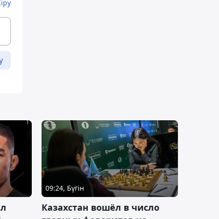
Кіру
у
09:24, Бүгін
ал
Казахстан вошёл в число