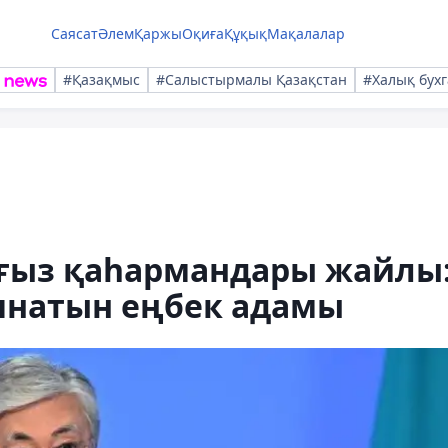
Саясат
Әлем
Қаржы
Оқиға
Құқық
Мақалалар
#Қазақмыс
#Салыстырмалы Қазақстан
#Халық бухг
нағыз қаһармандары жайлы
оянатын еңбек адамы