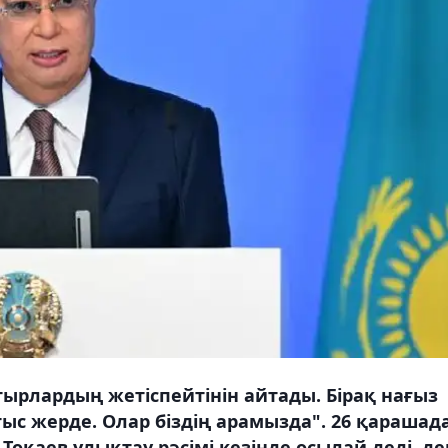
атырлардың жетіспейтінін айтады. Бірақ нағыз
с жерде. Олар біздің арамызда". 26 қарашад
қаев ұлықтау рәсімі кезінде осылай деді, де