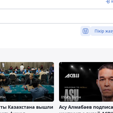
Пікір жаз
үгін
09:45, Бүгін
нты Казахстана вышли
Асу Алмабаев подпис