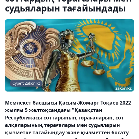
судьяларын тағайындады
Сурет: Zakon.kz
Мемлекет басшысы Қасым-Жомарт Тоқаев 2022
жылғы 5 желтоқсандағы "Қазақстан
Республикасы соттарының төрағаларын, сот
алқаларының төрағалары мен судьяларын
қызметке тағайындау және қызметтен босату