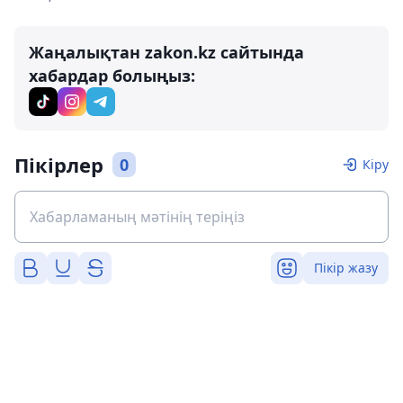
Жаңалықтан zakon.kz сайтында
хабардар болыңыз:
Пікірлер
0
Кіру
Пікір жазу