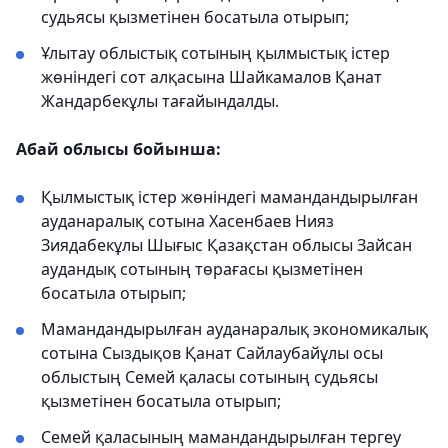
судьясы қызметінен босатыла отырып;
Ұлытау облыстық сотының қылмыстық істер
жөніндегі сот алқасына Шайкамалов Қанат
Жандарбекұлы тағайындалды.
Абай облысы бойынша:
Қылмыстық істер жөніндегі мамандандырылған
ауданаралық сотына Хасенбаев Нияз
Зиядабекұлы Шығыс Қазақстан облысы Зайсан
аудандық сотының төрағасы қызметінен
босатыла отырып;
Мамандандырылған ауданаралық экономикалық
сотына Сыздықов Қанат Сайлаубайұлы осы
облыстың Семей қаласы сотының судьясы
қызметінен босатыла отырып;
Семей қаласының мамандандырылған тергеу