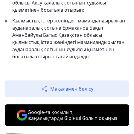
облысы Ақсу қалалық сотының судьясы
қызметінен босатыла отырып;
Қылмыстық істер жөніндегі мамандандырылған
ауданаралық сотына Ермаханов Бақыт
Аманбайұлы Батыс Қазақстан облысы
қылмыстық істер жөніндегі мамандандырылған
ауданаралық сотының судьясы қызметінен
босатыла отырып тағайындалды.
Мақаламен бөлісу
Google-ға қосылып,
жаңалықтарды бірінші болып оқыңыз