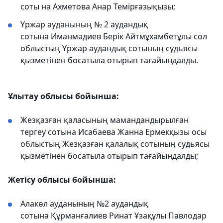
соты на Ахметова Анар Темірғазықызы;
Үржар ауданының № 2 аудандық
сотына Иманмәдиев Берік Айтмұхамбетұлы сол
облыстың Үржар аудандық сотының судьясы
қызметінен босатыла отырып тағайындалды.
Ұлытау облысы бойынша:
Жезқазған қаласының мамандандырылған
тергеу сотына Исабаева Жанна Ермекқызы осы
облыстың Жезқазған қалалық сотының судьясы
қызметінен босатыла отырып тағайындалды;
Жетісу облысы бойынша:
Алакөл ауданының №2 аудандық
сотына Құрманғалиев Ринат Ұзақұлы Павлодар