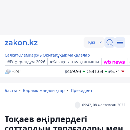
Қаз
Саясат
Әлем
Қаржы
Оқиға
Құқық
Мақалалар
#Референдум-2026
#Қазақстан мақтанышы
+24°
$
469.93
€
541.64
₽
5.71
Басты
Барлық жаңалықтар
Президент
09:42, 08 желтоқсан 2022
Тоқаев өңірлердегі
соттардың төрағалары мен