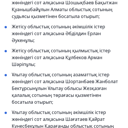
жөніндегі сот алқасына Шошықбаев Бақытжан
Қуанышбайұлын Алматы облыстық сотының
судьясы қызметінен босатыла отырып;
Жетісу облыстық сотының әкімшілік істер
жөніндегі сот алқасына Әбділдин Ерлан
Әукенұлы;
Жетісу облыстық сотының қылмыстық істер
жөніндегі сот алқасына Құлбеков Арман
Шәріпұлы;
Ұлытау облыстық сотының азаматтық істер
жөніндегі сот алқасына Шортанбаев Жанболат
Бектұрсынұлын Ұлытау облысы Жезқазған
қалалық сотының төрағасы қызметінен
босатыла отырып;
Ұлытау облыстық сотының әкімшілік істер
жөніндегі сот алқасына Шағатаев Қайрат
Күнесбекұлын Қарағанды ​​облыстық сотының