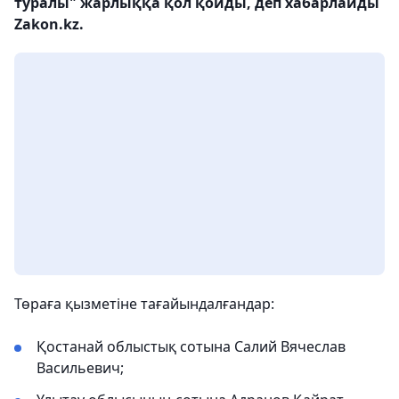
туралы" жарлыққа қол қойды, деп хабарлайды
Zakon.kz.
Төраға қызметіне тағайындалғандар:
Қостанай облыстық сотына Салий Вячеслав
Васильевич;