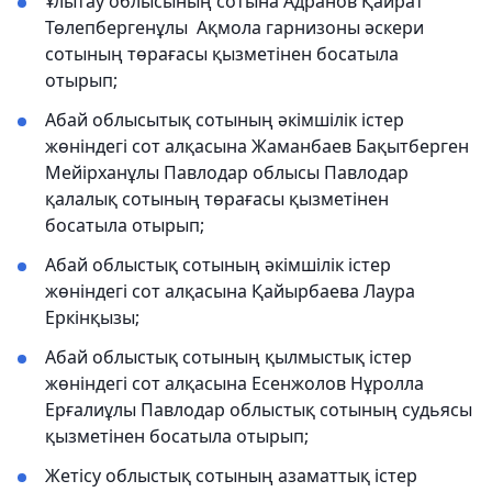
Ұлытау облысының сотына Адранов Қайрат
Төлепбергенұлы Ақмола гарнизоны әскери
сотының төрағасы қызметінен босатыла
отырып;
Абай облысытық сотының әкімшілік істер
жөніндегі сот алқасына Жаманбаев Бақытберген
Мейірханұлы Павлодар облысы Павлодар
қалалық сотының төрағасы қызметінен
босатыла отырып;
Абай облыстық сотының әкімшілік істер
жөніндегі сот алқасына Қайырбаева Лаура
Еркінқызы;
Абай облыстық сотының қылмыстық істер
жөніндегі сот алқасына Есенжолов Нұролла
Ерғалиұлы Павлодар облыстық сотының судьясы
қызметінен босатыла отырып;
Жетісу облыстық сотының азаматтық істер