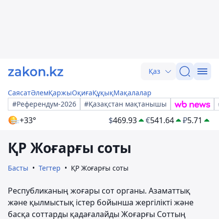
Қаз
Саясат
Әлем
Қаржы
Оқиға
Құқық
Мақалалар
#Референдум-2026
#Қазақстан мақтанышы
+33°
$
469.93
€
541.64
₽
5.71
ҚР Жоғарғы соты
Басты
Тегтер
ҚР Жоғарғы соты
Республиканың жоғары сот органы. Азаматтық
және қылмыстық істер бойынша жергілікті және
басқа соттарды қадағалайды Жоғарғы Соттың