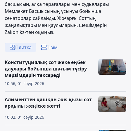
басшысын, алқа төрағалары мен судьяларды
Мемлекет Басшысының ұсынуы бойынша
сенаторлар сайлайды. Жоғарғы Соттың
жаңалықтары мен қаулыларын, шешімдерін
Zakon.kz-тен оқыңыз.
Плитка
Тізім
Конституциялық сот жеке еңбек
даулары бойынша шағым түсіру
мерзімдерін тексереді
10:56, 01 сәуір 2026
Алименттен қашқан әке: қызы сот
арқылы жеңіске жетті
10:02, 01 сәуір 2026