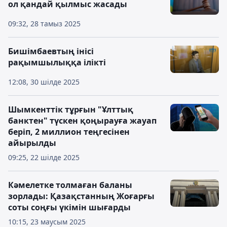
ол қандай қылмыс жасады
09:32, 28 тамыз 2025
Бишімбаевтың інісі
рақымшылыққа ілікті
12:08, 30 шілде 2025
Шымкенттік тұрғын "Ұлттық
банктен" түскен қоңырауға жауап
беріп, 2 миллион теңгесінен
айырылды
09:25, 22 шілде 2025
Кәмелетке толмаған баланы
зорлады: Қазақстанның Жоғарғы
соты соңғы үкімін шығарды
10:15, 23 маусым 2025