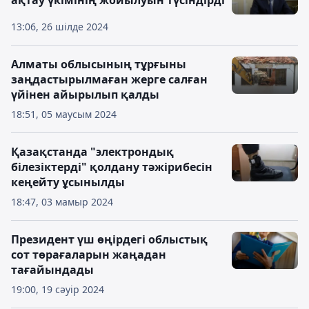
ақтау үкімінің жойылуын түсіндірді
13:06, 26 шілде 2024
Алматы облысының тұрғыны
заңдастырылмаған жерге салған
үйінен айырылып қалды
18:51, 05 маусым 2024
Қазақстанда "электрондық
білезіктерді" қолдану тәжірибесін
кеңейту ұсынылды
18:47, 03 мамыр 2024
Президент үш өңірдегі облыстық
сот төрағаларын жаңадан
тағайындады
19:00, 19 сәуір 2024