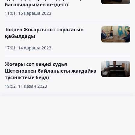
басшыларымен кездесті
11:01, 15 қараша 2023
Тоқаев Жоғарғы сот төрағасын
қабылдады
17:01, 14 қараша 2023
Жоғары сот кеңесі судья
Шетеновпен байланысты жағдайға
түсініктеме берді
19:52, 11 қазан 2023
Пакеттегі бас: Алматыда әйелді
аяусыз өлтіру оқиғасының мән-
Русский язык
жайы белгілі болды
Қазақ тілі
16:31, 09 тамыз 2023