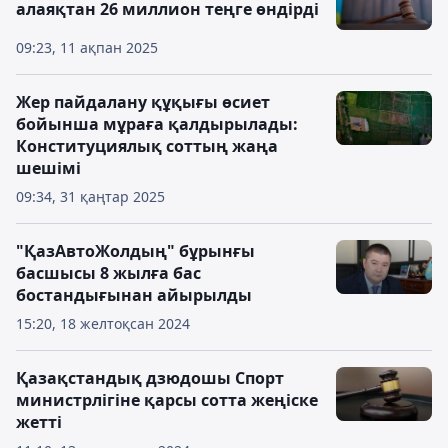
алаяқтан 26 миллион теңге өндірді
09:23, 11 ақпан 2025
Жер пайдалану құқығы өсиет
бойынша мұраға қалдырылады:
Конституциялық соттың жаңа
шешімі
09:34, 31 қаңтар 2025
"ҚазАвтоЖолдың" бұрынғы
басшысы 8 жылға бас
бостандығынан айырылды
15:20, 18 желтоқсан 2024
Қазақстандық дзюдошы Спорт
министрлігіне қарсы сотта жеңіске
жетті