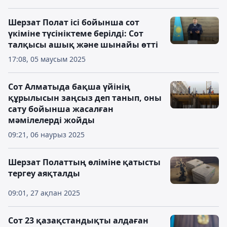
Шерзат Полат ісі бойынша сот
үкіміне түсініктеме берілді: Сот
талқысы ашық және шынайы өтті
17:08, 05 маусым 2025
Сот Алматыда бақша үйінің
құрылысын заңсыз деп танып, оны
сату бойынша жасалған
мәмілелерді жойды
09:21, 06 наурыз 2025
Шерзат Полаттың өліміне қатысты
тергеу аяқталды
09:01, 27 ақпан 2025
Сот 23 қазақстандықты алдаған