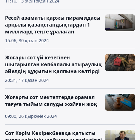
11:10, 13 желтоқсан 2024
Ресей азаматы қаржы пирамидасы
арқылы қазақстандықтардан 1
миллиард теңге ұралаған
15:06, 30 қазан 2024
Жоғары сот үй кезегінен
шығарылған көпбалалы атыраулық
әйелдің құқығын қалпына келтірді
20:31, 17 қазан 2024
Жоғарғы сот мектептерде орамал
тағуға тыйым салуды жойған жоқ
09:00, 26 қыркүйек 2024
Сот Кәрім Көкірекбаевқа қатысты