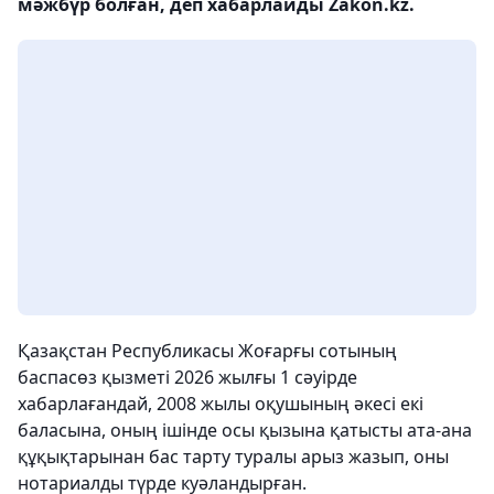
мәжбүр болған, деп хабарлайды Zakon.kz.
Қазақстан Республикасы Жоғарғы сотының
баспасөз қызметі 2026 жылғы 1 сәуірде
хабарлағандай, 2008 жылы оқушының әкесі екі
баласына, оның ішінде осы қызына қатысты ата-ана
құқықтарынан бас тарту туралы арыз жазып, оны
нотариалды түрде куәландырған.