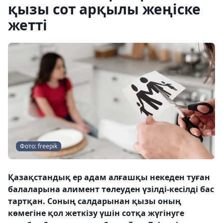
қызы сот арқылы жеңіске
жетті
Фото: freepik
Қазақстандық ер адам алғашқы некеден туған
балаларына алимент төлеуден үзілді-кесілді бас
тартқан. Соның салдарынан қызы оның
көмегіне қол жеткізу үшін сотқа жүгінуге