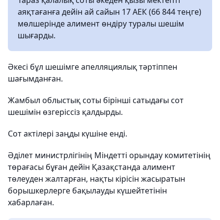
Тараз қалалық соты әкеден қызы мектепті
аяқтағанға дейін ай сайын 17 АЕК (66 844 теңге)
мөлшерінде алимент өндіру туралы шешім
шығарды.
Әкесі бұл шешімге апелляциялық тәртіппен
шағымданған.
Жамбыл облыстық соты бірінші сатыдағы сот
шешімін өзгеріссіз қалдырды.
Сот актілері заңды күшіне енді.
Әділет министрлігінің Міндетті орындау комитетінің
төрағасы бұған дейін Қазақстанда алимент
төлеуден жалтарған, нақты кірісін жасыратын
борышкерлерге бақылауды күшейтетінін
хабарлаған.