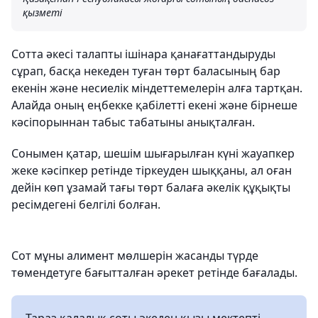
қызметі
Сотта әкесі талапты ішінара қанағаттандыруды
сұрап, басқа некеден туған төрт баласының бар
екенін және несиелік міндеттемелерін алға тартқан.
Алайда оның еңбекке қабілетті екені және бірнеше
кәсіпорыннан табыс табатыны анықталған.
Сонымен қатар, шешім шығарылған күні жауапкер
жеке кәсіпкер ретінде тіркеуден шыққаны, ал оған
дейін көп ұзамай тағы төрт балаға әкелік құқықты
ресімдегені белгілі болған.
Сот мұны алимент мөлшерін жасанды түрде
төмендетуге бағытталған әрекет ретінде бағалады.