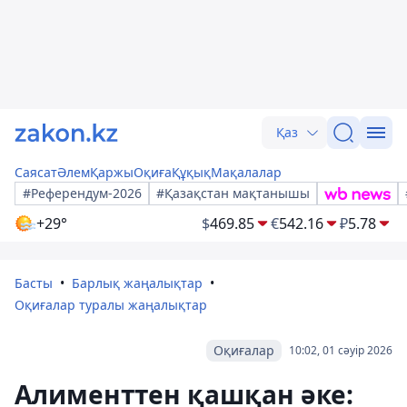
Қаз
Саясат
Әлем
Қаржы
Оқиға
Құқық
Мақалалар
#Референдум-2026
#Қазақстан мақтанышы
+29°
$
469.85
€
542.16
₽
5.78
Басты
Барлық жаңалықтар
Оқиғалар туралы жаңалықтар
Оқиғалар
10:02, 01 сәуір 2026
Алименттен қашқан әке: