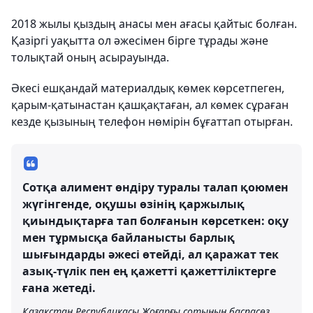
2018 жылы қыздың анасы мен ағасы қайтыс болған.
Қазіргі уақытта ол әжесімен бірге тұрады және
толықтай оның асырауында.
Әкесі ешқандай материалдық көмек көрсетпеген,
қарым-қатынастан қашқақтаған, ал көмек сұраған
кезде қызының телефон нөмірін бұғаттап отырған.
Сотқа алимент өндіру туралы талап қоюмен
жүгінгенде, оқушы өзінің қаржылық
қиындықтарға тап болғанын көрсеткен: оқу
мен тұрмысқа байланысты барлық
шығындарды әжесі өтейді, ал қаражат тек
азық-түлік пен ең қажетті қажеттіліктерге
ғана жетеді.
Қазақстан Республикасы Жоғарғы сотының баспасөз