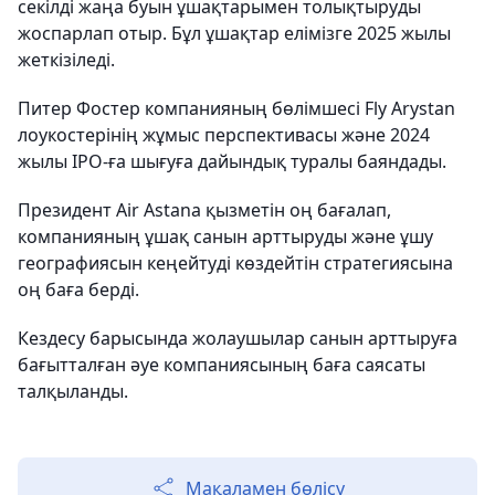
секілді жаңа буын ұшақтарымен толықтыруды
жоспарлап отыр. Бұл ұшақтар елімізге 2025 жылы
жеткізіледі.
Питер Фостер компанияның бөлімшесі Fly Arystan
лоукостерінің жұмыс перспективасы және 2024
жылы IPO-ға шығуға дайындық туралы баяндады.
Президент Air Astana қызметін оң бағалап,
компанияның ұшақ санын арттыруды және ұшу
географиясын кеңейтуді көздейтін стратегиясына
оң баға берді.
Кездесу барысында жолаушылар санын арттыруға
бағытталған әуе компаниясының баға саясаты
талқыланды.
Мақаламен бөлісу