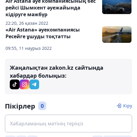
Air Astana әуе компаниясының бес
рейсі Шымкент әуежайында
кідіруге мәжбүр
22:20, 26 қазан 2022
«Air Astana» әуекомпаниясы
Ресейге ұшуды тоқтатты
09:55, 11 наурыз 2022
Жаңалықтан zakon.kz сайтында
хабардар болыңыз:
Пікірлер
0
Кіру