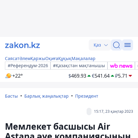
Қаз
Саясат
Әлем
Қаржы
Оқиға
Құқық
Мақалалар
#Референдум-2026
#Қазақстан мақтанышы
+22°
$
469.93
€
541.64
₽
5.71
Басты
Барлық жаңалықтар
Президент
15:17, 23 қаңтар 2023
Мемлекет басшысы Air
Astana әуе компаниясының