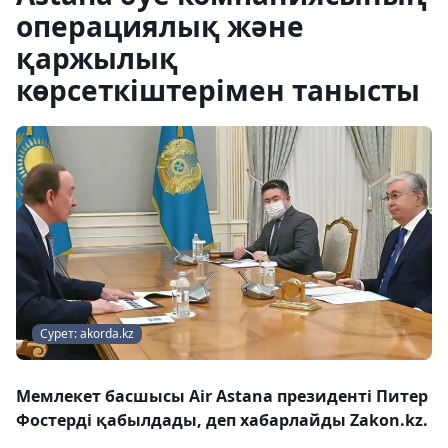
операциялық және
қаржылық
көрсеткіштерімен танысты
Сурет: akorda.kz
Мемлекет басшысы Air Astana президенті Питер
Фостерді қабылдады, деп хабарлайды Zakon.kz.