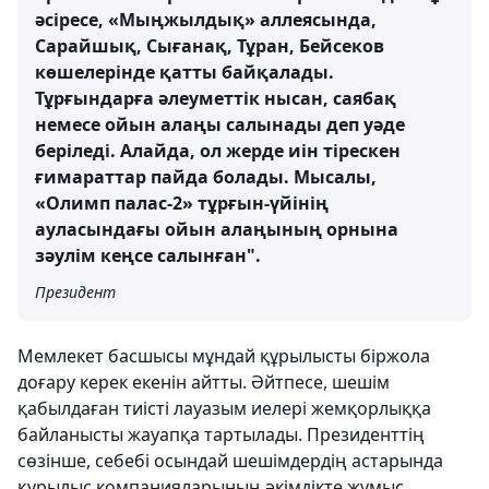
әсіресе, «Мыңжылдық» аллеясында,
Сарайшық, Сығанақ, Тұран, Бейсеков
көшелерінде қатты байқалады.
Тұрғындарға әлеуметтік нысан, саябақ
немесе ойын алаңы салынады деп уәде
беріледі. Алайда, ол жерде иін тірескен
ғимараттар пайда болады. Мысалы,
«Олимп палас-2» тұрғын-үйінің
ауласындағы ойын алаңының орнына
зәулім кеңсе салынған".
Президент
Мемлекет басшысы мұндай құрылысты біржола
доғару керек екенін айтты. Әйтпесе, шешім
қабылдаған тиісті лауазым иелері жемқорлыққа
байланысты жауапқа тартылады. Президенттің
сөзінше, себебі осындай шешімдердің астарында
құрылыс компанияларының әкімдікте жұмыс