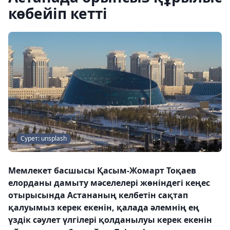
көбейіп кетті
Сурет: unsplash
Мемлекет басшысы Қасым-Жомарт Тоқаев
елорданы дамыту мәселелері жөніндегі кеңес
отырысында Астананың келбетін сақтап
қалуымыз керек екенін, қалада әлемнің ең
үздік сәулет үлгілері қолданылуы керек екенін