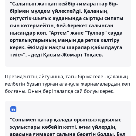
"Салынып жатқан кейбір ғимараттар бір-
бірімен мүлдем үйлеспейді. Қаланың
оңтүстік-шығыс ауданында сыртқы сипаты
сын көтермейтін, бей-берекет салынған
нысандар көп. "Артем" және "Тұлпар" сауда
орталықтарының маңын да ретке келтіру
керек. Әкімдік нақты шаралар қабылдауға
тиіс»", - деді Қасым-Жомарт Тоқаев.
Президенттің айтуынша, тағы бір мәселе - қаланың
келбетін бұзып тұрған ала-құла жарнамалардың көп
болғаны. Оның бәрі талапқа сай болуы керек.
"Сонымен қатар қалада орынсыз құрылыс
жұмыстары көбейіп кетті, яғни үйлердің
арасына ғимарат салына беретін болды. Бұл