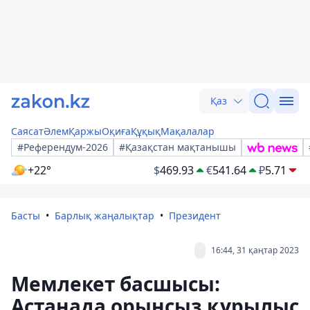
Қаз
Саясат
Әлем
Қаржы
Оқиға
Құқық
Мақалалар
#Референдум-2026
#Қазақстан мақтанышы
+22°
$
469.93
€
541.64
₽
5.71
Басты
Барлық жаңалықтар
Президент
16:44, 31 қаңтар 2023
Мемлекет басшысы:
Астанада орынсыз құрылыс