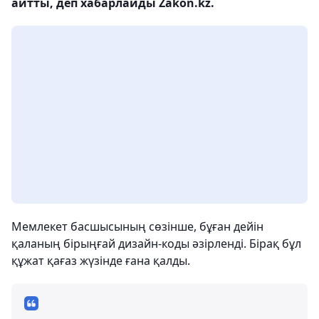
айтты, деп хабарлайды Zakon.kz.
Мемлекет басшысының сөзінше, бұған дейін
қаланың бірыңғай дизайн-коды әзірленді. Бірақ бұл
құжат қағаз жүзінде ғана қалды.