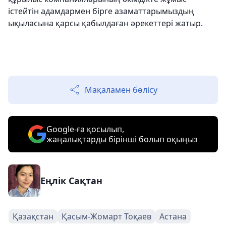
істейтін адамдармен бірге азаматтарымыздың
ықыласына қарсы қабылдаған әрекеттері жатыр.
Мақаламен бөлісу
Google-ға қосылып,
жаңалықтарды бірінші болып оқыңыз
Еңлік Сақтан
Қазақстан
Қасым-Жомарт Тоқаев
Астана