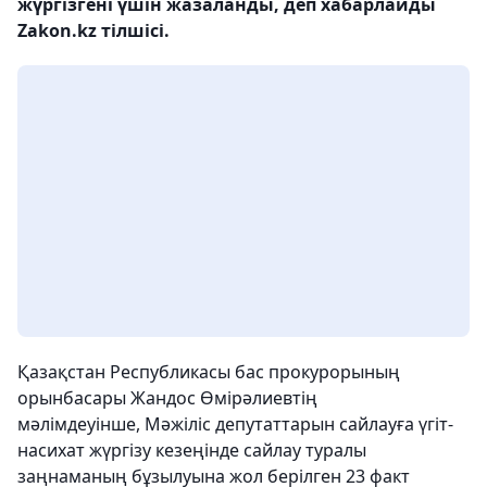
жүргізгені үшін жазаланды, деп хабарлайды
Zakon.kz тілшісі.
Қазақстан Республикасы бас прокурорының
орынбасары Жандос Өмірәлиевтің
мәлімдеуінше, Мәжіліс депутаттарын сайлауға үгіт-
насихат жүргізу кезеңінде сайлау туралы
заңнаманың бұзылуына жол берілген 23 факт