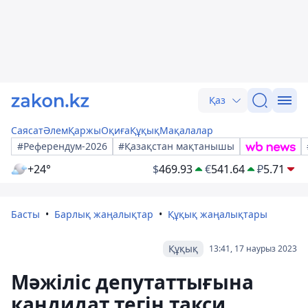
Қаз
Саясат
Әлем
Қаржы
Оқиға
Құқық
Мақалалар
#Референдум-2026
#Қазақстан мақтанышы
+24°
$
469.93
€
541.64
₽
5.71
Басты
Барлық жаңалықтар
Құқық жаңалықтары
Құқық
13:41, 17 наурыз 2023
Мәжіліс депутаттығына
кандидат тегін такси