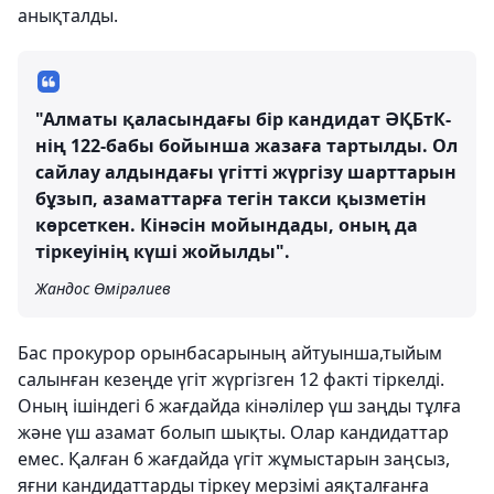
анықталды.
"Алматы қаласындағы бір кандидат ӘҚБтК-
нің 122-бабы бойынша жазаға тартылды. Ол
сайлау алдындағы үгітті жүргізу шарттарын
бұзып, азаматтарға тегін такси қызметін
көрсеткен. Кінәсін мойындады, оның да
тіркеуінің күші жойылды".
Жандос Өмірәлиев
Бас прокурор орынбасарының айтуынша,тыйым
салынған кезеңде үгіт жүргізген 12 факті тіркелді.
Оның ішіндегі 6 жағдайда кінәлілер үш заңды тұлға
және үш азамат болып шықты. Олар кандидаттар
емес. Қалған 6 жағдайда үгіт жұмыстарын заңсыз,
яғни кандидаттарды тіркеу мерзімі аяқталғанға