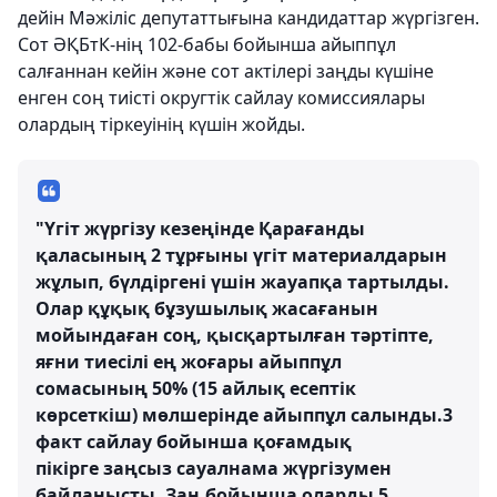
дейін Мәжіліс депутаттығына кандидаттар жүргізген.
Сот ӘҚБтК-нің 102-бабы бойынша айыппұл
салғаннан кейін және сот актілері заңды күшіне
енген соң тиісті округтік сайлау комиссиялары
олардың тіркеуінің күшін жойды.
"Үгіт жүргізу кезеңінде Қарағанды
қаласының 2 тұрғыны үгіт материалдарын
жұлып, бүлдіргені үшін жауапқа тартылды.
Олар құқық бұзушылық жасағанын
мойындаған соң, қысқартылған тәртіпте,
яғни тиесілі ең жоғары айыппұл
сомасының 50% (15 айлық есептік
көрсеткіш) мөлшерінде айыппұл салынды.3
факт сайлау бойынша қоғамдық
пікірге заңсыз сауалнама жүргізумен
байланысты. Заң бойынша оларды 5