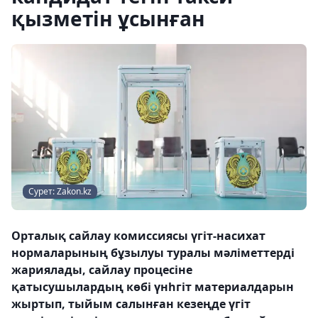
қызметін ұсынған
Сурет: Zakon.kz
Орталық сайлау комиссиясы үгіт-насихат
нормаларының бұзылуы туралы мәліметтерді
жариялады, сайлау процесіне
қатысушылардың көбі үнһгіт материалдарын
жыртып, тыйым салынған кезеңде үгіт