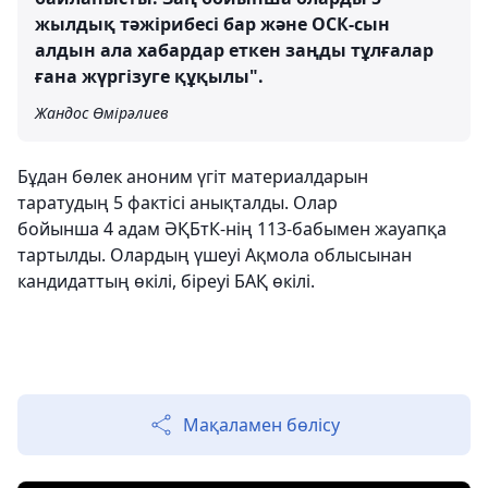
жылдық тәжірибесі бар және ОСК-сын
алдын ала хабардар еткен заңды тұлғалар
ғана жүргізуге құқылы".
Жандос Өмірәлиев
Бұдан бөлек аноним үгіт материалдарын
таратудың 5 фактісі анықталды. Олар
бойынша 4 адам ӘҚБтК-нің 113-бабымен жауапқа
тартылды. Олардың үшеуі Ақмола облысынан
кандидаттың өкілі, біреуі БАҚ өкілі.
Мақаламен бөлісу