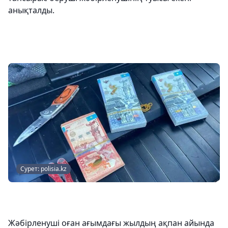
анықталды.
Сурет: polisia.kz
Жәбірленуші оған ағымдағы жылдың ақпан айында