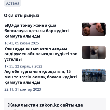
Астана
Оқи отырыңыз
БҚО-да тонау және ақша
бопсалауға қатысы бар күдікті
қамауға алынды
16:43, 05 қазан 2025
Ұлытауда алтын кенін заңсыз
өндірумен айналысқан күдікті топ
ұсталды
17:35, 22 қараша 2022
Ақтөбе тұрғынын қорқытып, 15
млн теңгесін алмақ болған күдікті
қамауға алынды
22:11, 31 қаңтар 2023
Жаңалықтан zakon.kz сайтында