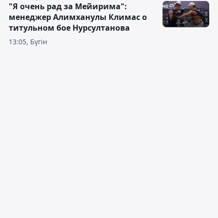
"Я очень рад за Мейирима":
менеджер Алимханулы Климас о
титульном бое Нурсултанова
13:05, Бүгін