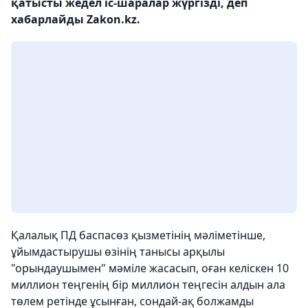
қатысты жедел іс-шаралар жүргізді, деп
хабарлайды Zakon.kz.
Қалалық ПД баспасөз қызметінің мәліметінше,
ұйымдастырушы өзінің танысы арқылы
"орындаушымен" мәміле жасасып, оған келіскен 10
миллион теңгенің бір миллион теңгесін алдын ала
төлем ретінде ұсынған, сондай-ақ болжамды