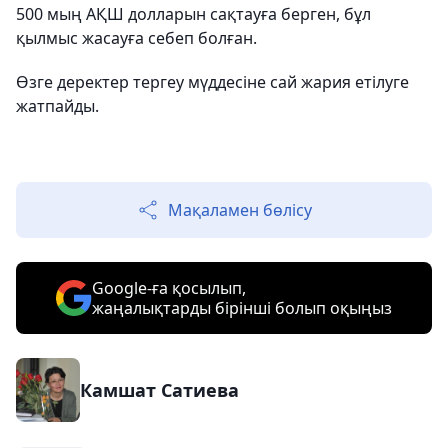
500 мың АҚШ долларын сақтауға берген, бұл
қылмыс жасауға себеп болған.
Өзге деректер тергеу мүддесіне сай жария етілуге
жатпайды.
Мақаламен бөлісу
Google-ға қосылып,
жаңалықтарды бірінші болып оқыңыз
Камшат Сатиева