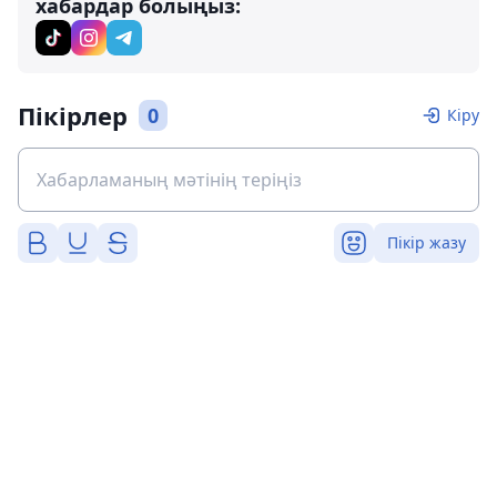
хабардар болыңыз:
Пікірлер
0
Кіру
Пікір жазу