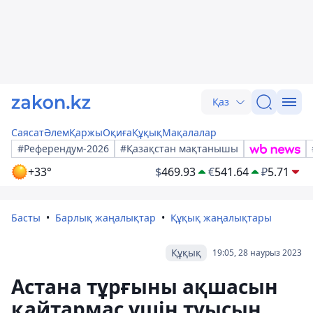
Қаз
Саясат
Әлем
Қаржы
Оқиға
Құқық
Мақалалар
#Референдум-2026
#Қазақстан мақтанышы
+33°
$
469.93
€
541.64
₽
5.71
Басты
Барлық жаңалықтар
Құқық жаңалықтары
Құқық
19:05, 28 наурыз 2023
Астана тұрғыны ақшасын
қайтармас үшін туысын