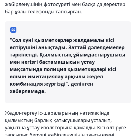
жәбірленушінің фотосуреті мен басқа да деректері
бар ұялы телефонды тапсырған.
"Сол күні қызметкерлер жалдамалы кісі
өлтірушіні анықтады. Заттай дәлелдемелер
тәркіленді. Қылмыстың ұйымдастырушысы
мен негізгі бастамашысын ұстау
мақсатында полиция қызметкерлері кісі
өлімін имитациялау арқылы жедел
комбинация жүргізді", делінген
хабарламада.
Жедел-тергеу іс-шараларының нәтижесінде
қылмыстың барлық қатысушылары ұсталып,
уақытша ұстау изоляторына қамалды. Кісі өлтіруге
тапсырыс беруші жәбірленушінің туысы екені