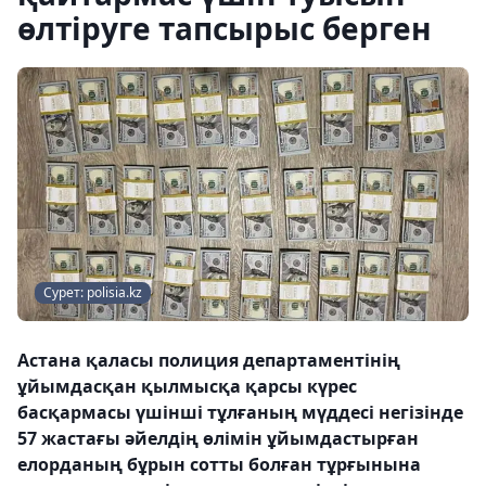
өлтіруге тапсырыс берген
Сурет: polisia.kz
Астана қаласы полиция департаментінің
ұйымдасқан қылмысқа қарсы күрес
басқармасы үшінші тұлғаның мүддесі негізінде
57 жастағы әйелдің өлімін ұйымдастырған
елорданың бұрын сотты болған тұрғынына