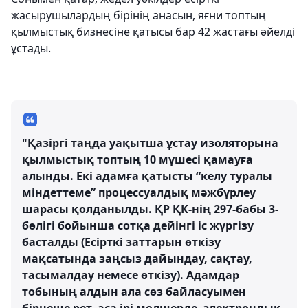
жасырушылардың бірінің анасын, яғни топтың
қылмыстық бизнесіне қатысы бар 42 жастағы әйелді
ұстады.
"Қазіргі таңда уақытша ұстау изоляторына
қылмыстық топтың 10 мүшесі қамауға
алынды. Екі адамға қатысты “келу туралы
міндеттеме” процессуалдық мәжбүрлеу
шарасы қолданылды. ҚР ҚК-нің 297-бабы 3-
бөлігі бойынша сотқа дейінгі іс жүргізу
басталды (Есірткі заттарын өткізу
мақсатында заңсыз дайындау, сақтау,
тасымалдау немесе өткізу). Адамдар
тобының алдын ала сөз байласуымен