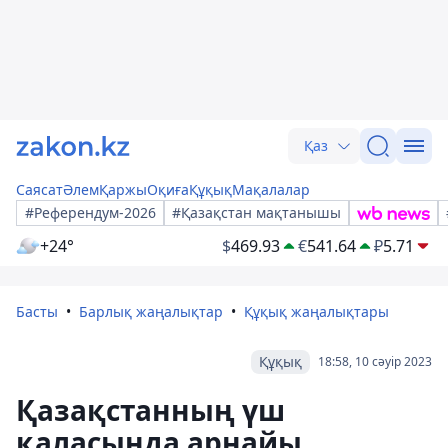
Қаз
Саясат
Әлем
Қаржы
Оқиға
Құқық
Мақалалар
#Референдум-2026
#Қазақстан мақтанышы
+24°
$
469.93
€
541.64
₽
5.71
Басты
Барлық жаңалықтар
Құқық жаңалықтары
Құқық
18:58, 10 сәуір 2023
Қазақстанның үш
қаласында арнайы