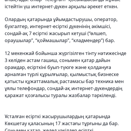
істейтін үш интернет-дүкен арқылы әрекет еткен.
Олардың қатарында ұйымдастырушы, оператор,
бухгалтер, интернет-есірткі дүкенінің әкімшісі,
сондай-ақ 7 есірткі жасырып кетуші (“өлшеп,
ораушылар”, “қоймашылар”, “кладмендер”) бар.
12 мекенжай бойынша жүргізілген тінту нәтижесінде
3 келіден астам гашиш, сонымен қатар дайын
орамдар, есірткіні буып-түюге және қолдануға
арналған түрлі құрылғылар, қылмыстық бизнеске
қатысты құжаттамалық растамасы бар техника мен
ұялы телефондар, сондай-ақ интернет-дүкендердің
қаражат қозғалысы туралы жазбалар тәркіленді.
Ұсталған есірткі жасырушылардың қатарында
Көкшетау қаласының 17 жастағы тұрғыны да бар.
Сонымен қатар, жедел уәкілдер есірткі