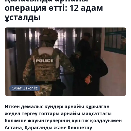
операция өтті: 12 адам
ұсталды
Сурет: Zakon.kz
Өткен демалыс күндері арнайы құрылған
жедел-тергеу топтары арнайы мақсаттағы
бөлімше жауынгерлерінің күштік қолдауымен
Астана, Қарағанды және Көкшетау