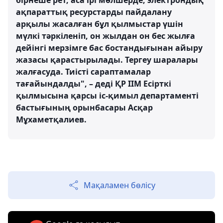
бірнеше рет, аса ірі мөлшерде, электрондық
ақпараттық ресурстарды пайдалану
арқылы жасалған бұл қылмыстар үшін
мүлкі тәркіленіп, он жылдан он бес жылға
дейінгі мерзімге бас бостандығынан айыру
жазасы қарастырылады. Тергеу шаралары
жалғасуда. Тиісті сараптамалар
тағайындалды", – деді ҚР ІІМ Есірткі
қылмысына қарсы іс-қимыл департаменті
бастығының орынбасары Асқар
Мұхаметқалиев.
Мақаламен бөлісу