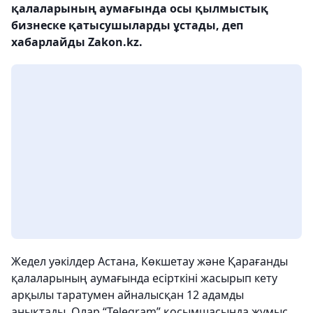
қалаларының аумағында осы қылмыстық
бизнеске қатысушыларды ұстады, деп
хабарлайды Zakon.kz.
Жедел уәкілдер Астана, Көкшетау және Қарағанды
қалаларының аумағында есірткіні жасырып кету
арқылы таратумен айналысқан 12 адамды
анықтады. Олар “Telegram” қосымшасында жұмыс