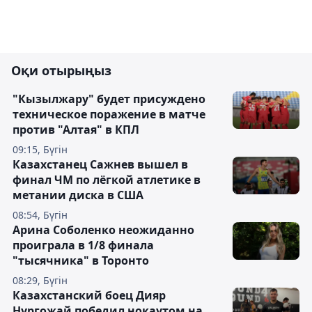
Оқи отырыңыз
"Кызылжару" будет присуждено
техническое поражение в матче
против "Алтая" в КПЛ
09:15, Бүгін
Казахстанец Сажнев вышел в
финал ЧМ по лёгкой атлетике в
метании диска в США
08:54, Бүгін
Арина Соболенко неожиданно
проиграла в 1/8 финала
"тысячника" в Торонто
08:29, Бүгін
Казахстанский боец Дияр
Нургожай победил нокаутом на