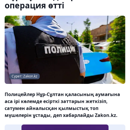
операция өтті
Сурет: Zakon.kz
Полицейлер Нұр-Сұлтан қаласының аумағына
аса ірі көлемде есірткі заттарын жеткізіп,
сатумен айналысқан қылмыстық топ
мүшелерін ұстады, деп хабарлайды Zakon.kz.