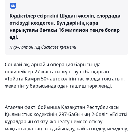
Күдіктілер есірткіні Шудан әкеліп, елордада
өткізуді көздеген. Бұл дәрінің қара
нарықтағы бағасы 16 миллион теңге болар
еді.
Нұр-Сұлтан ПД баспасөз қызметі
Сондай-ақ, арнайы операция барысында
полицейлер 27 жастағы жүргізуші басқарған
«Тойота Камри 50» автокөлігін тас жолда тоқтатып,
жеке тінту барысында одан гашиш тәркіленді.
Аталған факті бойынша Қазақстан Республикасы
Қылмыстық кодексінің 297-бабының 2-бөлігі «Есірткі
құралдарын өткізу, жөнелту немесе өткізу
мақсатында заңсыз дайындау, қайта өңдеу, иемдену,