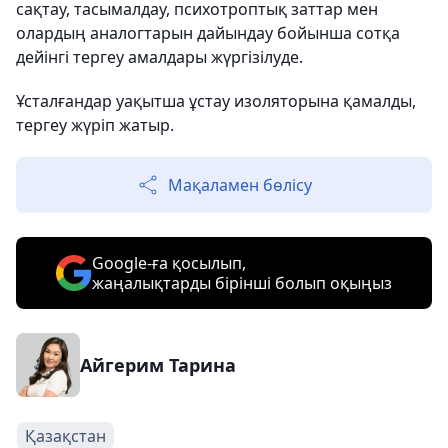
сақтау, тасымалдау, психотроптық заттар мен
олардың аналогтарын дайындау бойынша сотқа
дейінгі тергеу амалдары жүргізілуде.
Ұсталғандар уақытша ұстау изоляторына қамалды,
тергеу жүріп жатыр.
Мақаламен бөлісу
Google-ға қосылып,
жаңалықтарды бірінші болып оқыңыз
Айгерим Тарина
Қазақстан