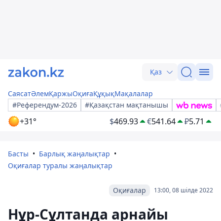
Қаз
Саясат
Әлем
Қаржы
Оқиға
Құқық
Мақалалар
#Референдум-2026
#Қазақстан мақтанышы
+31°
$
469.93
€
541.64
₽
5.71
Басты
Барлық жаңалықтар
Оқиғалар туралы жаңалықтар
Оқиғалар
13:00, 08 шілде 2022
Нұр-Сұлтанда арнайы