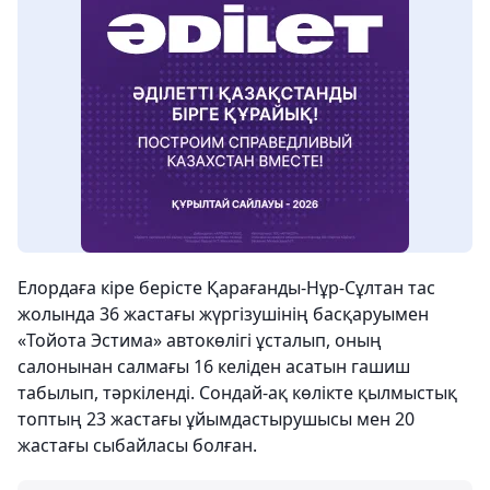
Елордаға кіре берісте Қарағанды-Нұр-Сұлтан тас
жолында 36 жастағы жүргізушінің басқаруымен
«Тойота Эстима» автокөлігі ұсталып, оның
салонынан салмағы 16 келіден асатын гашиш
табылып, тәркіленді. Сондай-ақ көлікте қылмыстық
топтың 23 жастағы ұйымдастырушысы мен 20
жастағы сыбайласы болған.