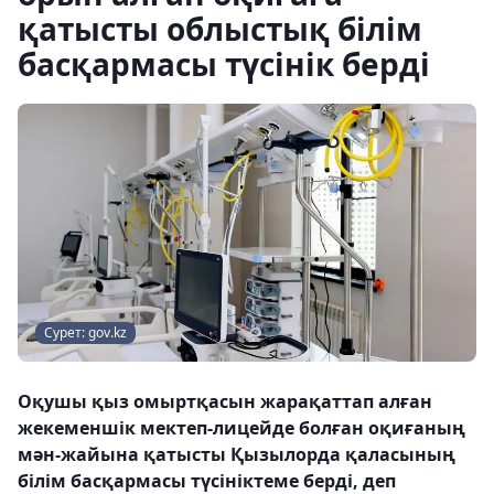
қатысты облыстық білім
басқармасы түсінік берді
Сурет: gov.kz
Оқушы қыз омыртқасын жарақаттап алған
жекеменшік мектеп-лицейде болған оқиғаның
мән-жайына қатысты Қызылорда қаласының
білім басқармасы түсініктеме берді, деп