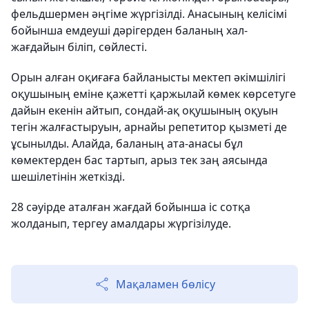
фельдшермен әңгіме жүргізілді. Анасының келісімі
бойынша емдеуші дәрігерден баланың хал-
жағдайын біліп, сөйлесті.
Орын алған оқиғаға байланысты мектеп әкімшілігі
оқушының еміне қажетті қаржылай көмек көрсетуге
дайын екенін айтып, сондай-ақ оқушының оқуын
тегін жалғастыруын, арнайы репетитор қызметі де
ұсынылды. Алайда, баланың ата-анасы бұл
көмектерден бас тартып, арыз тек заң аясында
шешілетінін жеткізді.
28 сәуірде аталған жағдай бойынша іс сотқа
жолданып, тергеу амалдары жүргізілуде.
Мақаламен бөлісу