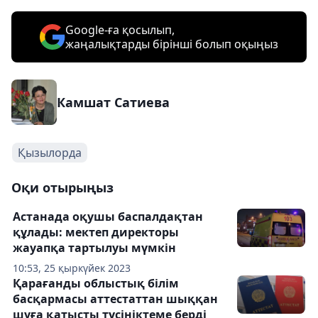
Google-ға қосылып,
жаңалықтарды бірінші болып оқыңыз
Камшат Сатиева
Қызылорда
Оқи отырыңыз
Астанада оқушы баспалдақтан
құлады: мектеп директоры
жауапқа тартылуы мүмкін
10:53, 25 қыркүйек 2023
Қарағанды облыстық білім
басқармасы аттестаттан шыққан
шуға қатысты түсініктеме берді