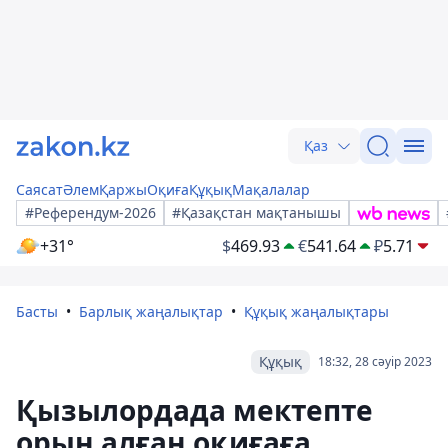
Қаз
Саясат
Әлем
Қаржы
Оқиға
Құқық
Мақалалар
#Референдум-2026
#Қазақстан мақтанышы
+31°
$
469.93
€
541.64
₽
5.71
Басты
Барлық жаңалықтар
Құқық жаңалықтары
Құқық
18:32, 28 сәуір 2023
Қызылордада мектепте
орын алған оқиғаға