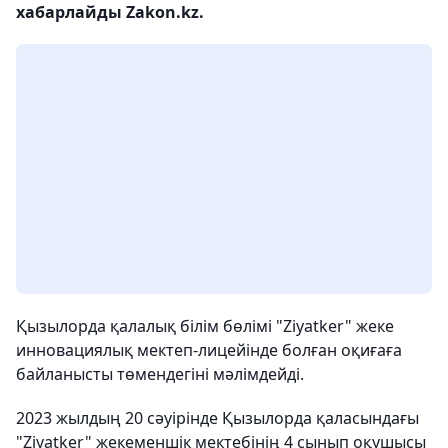
хабарлайды Zakon.kz.
Қызылорда қалалық білім бөлімі "Ziyatker" жеке
инновациялық мектеп-лицейінде болған оқиғаға
байланысты төмендегіні мәлімдейді.
2023 жылдың 20 сәуірінде Қызылорда қаласындағы
"Ziyatker" жекеменшік мектебінің 4 сынып оқушысы