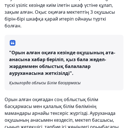
түскі үзіліс кезінде киім ілетін шкаф үстіне құлап,
зақым алған. Оқыс оқиғаға мектептің 3 оқушысы
бірін-бірі шкафқа қарай итеріп ойнауы түрткі
болған.
"Орын алған оқиға кезінде оқушының ата-
анасына хабар беріліп, қыз бала жедел-
жәрдеммен облыстық балалалар
ауруханасына жеткізілді".
Қызылорда облысы Білім басқармасы
Орын алған оқиғадан соң облыстық білім
басқармасы мен қалалық білім бөлімінің
мамандары арнайы тексеріс жүргізді. Ауруханада
оқушының анасымен кездесіп, мектеп басшысы,
сынып жетекшісі, тәрбие ісі жөніндегі орынбасары,