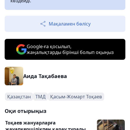
көздейді.
Мақаламен бөлісу
Google-ға қосылып,
жаңалықтарды бірінші болып оқыңыз
Аида Тақабаева
Қазақстан
ТМД
Қасым-Жомарт Тоқаев
Оқи отырыңыз
Тоқаев жануарларға
жауапкершілікпен қарау туралы