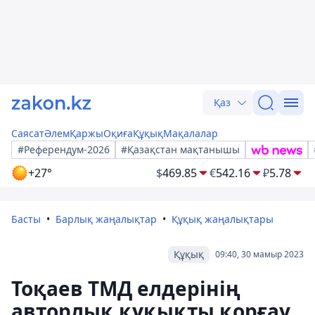
Қаз
Саясат
Әлем
Қаржы
Оқиға
Құқық
Мақалалар
#Референдум-2026
#Қазақстан мақтанышы
+27°
$
469.85
€
542.16
₽
5.78
Басты
Барлық жаңалықтар
Құқық жаңалықтары
Құқық
09:40, 30 мамыр 2023
Тоқаев ТМД елдерінің
авторлық құқықты қорғау