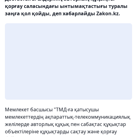
қорғау саласындағы ынтымақтастығы туралы
заңға қол қойды, деп хабарлайды Zakon.kz.
Мемлекет басшысы "ТМД-ға қатысушы
мемлекеттердің ақпараттық-телекоммуникациялық
желілерде авторлық құқық пен сабақтас құқықтар
объектілеріне құқықтарды сақтау және қорғау