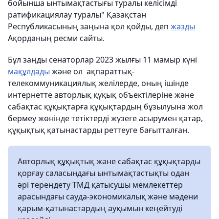
бойынша ынтымақтастығы туралы келісімді
ратификациялау туралы" Қазақстан
Республикасының заңына қол қойды, деп
жазды
Ақорданың ресми сайты.
Бұл заңды сенаторлар 2023 жылғы 11 мамыр күні
мақұлдады
және ол ақпараттық-
телекоммуникациялық желілерде, оның ішінде
интернетте авторлық құқық объектілеріне және
сабақтас құқықтарға құқықтардың бұзылуына жол
бермеу жөнінде тетіктерді жүзеге асырумен қатар,
құқықтық қатынастарды реттеуге бағытталған.
Авторлық құқықтық және сабақтас құқықтарды
қорғау саласындағы ынтымақтастықты одан
әрі тереңдету ТМД қатысушы мемлекеттер
арасындағы сауда-экономикалық және мәдени
қарым-қатынастардың ауқымын кеңейтуді