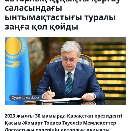
саласындағы
ынтымақтастығы туралы
заңға қол қойды
Сурет: akorda.kz
2023 жылғы 30 мамырда Қазақстан президенті
Қасым-Жомарт Тоқаев Тәуелсіз Мемлекеттер
Достастығы елдерінің авторлық құқықты