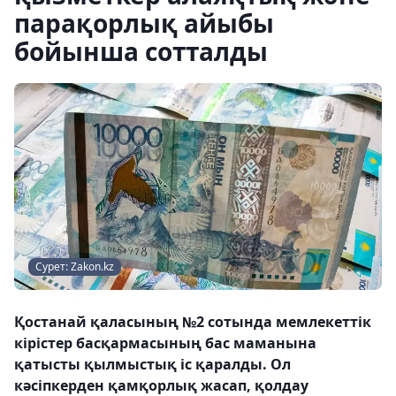
парақорлық айыбы
бойынша сотталды
Сурет: Zakon.kz
Қостанай қаласының №2 сотында мемлекеттік
кірістер басқармасының бас маманына
қатысты қылмыстық іс қаралды. Ол
кәсіпкерден қамқорлық жасап, қолдау