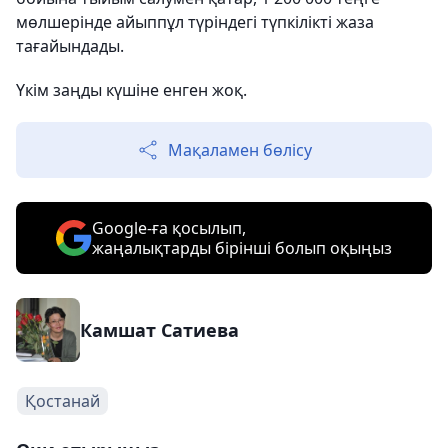
мөлшерінде айыппұл түріндегі түпкілікті жаза
тағайындады.
Үкім заңды күшіне енген жоқ.
Мақаламен бөлісу
Google-ға қосылып,
жаңалықтарды бірінші болып оқыңыз
Камшат Сатиева
Қостанай