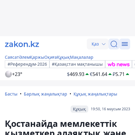
Қаз
Саясат
Әлем
Қаржы
Оқиға
Құқық
Мақалалар
#Референдум-2026
#Қазақстан мақтанышы
+23°
$
469.93
€
541.64
₽
5.71
Басты
Барлық жаңалықтар
Құқық жаңалықтары
Құқық
19:50, 16 маусым 2023
Қостанайда мемлекеттік
қызметкер алаяқтық және