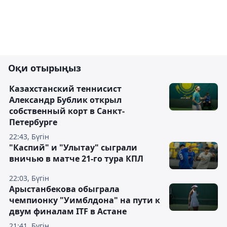
Оқи отырыңыз
Казахстанский теннисист
Александр Бублик открыл
собственный корт в Санкт-
Петербурге
22:43, Бүгін
"Каспий" и "Улытау" сыграли
вничью в матче 21-го тура КПЛ
22:03, Бүгін
Арыстанбекова обыграла
чемпионку "Уимблдона" на пути к
двум финалам ITF в Астане
21:41, Бүгін