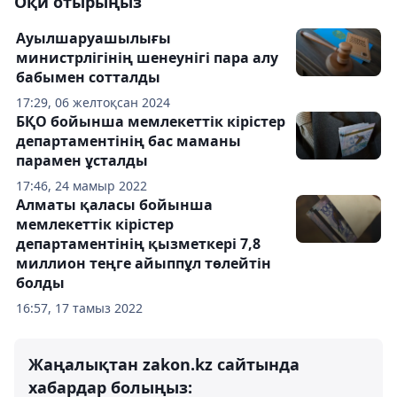
Оқи отырыңыз
Ауылшаруашылығы
министрлігінің шенеунігі пара алу
бабымен сотталды
17:29, 06 желтоқсан 2024
БҚО бойынша мемлекеттік кірістер
департаментінің бас маманы
парамен ұсталды
17:46, 24 мамыр 2022
Алматы қаласы бойынша
мемлекеттік кірістер
департаментінің қызметкері 7,8
миллион теңге айыппұл төлейтін
болды
16:57, 17 тамыз 2022
Жаңалықтан zakon.kz сайтында
хабардар болыңыз: