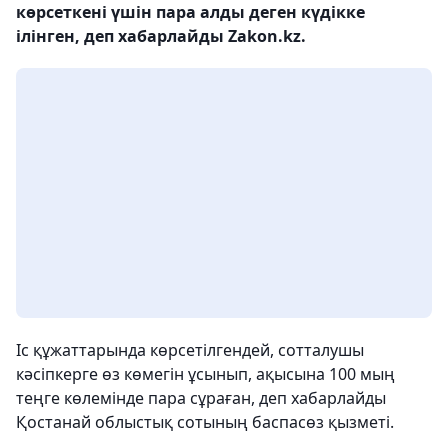
көрсеткені үшін пара алды деген күдікке
ілінген, деп хабарлайды Zakon.kz.
Іс құжаттарында көрсетілгендей, сотталушы
кәсіпкерге өз көмегін ұсынып, ақысына 100 мың
теңге көлемінде пара сұраған, деп хабарлайды
Қостанай облыстық сотының баспасөз қызметі.