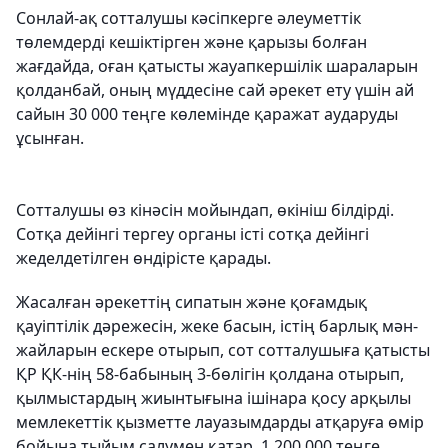
Сонлай-ақ сотталушы кәсіпкерге әлеуметтік
төлемдерді кешіктірген және қарызы болған
жағдайда, оған қатысты жауапкершілік шараларын
қолданбай, оның мүддесіне сай әрекет ету үшін ай
сайын 30 000 теңге көлемінде қаражат аударуды
ұсынған.
Сотталушы өз кінәсін мойындап, өкініш білдірді.
Сотқа дейінгі тергеу органы істі сотқа дейінгі
жеделдетілген өндірісте қарады.
Жасалған әрекеттің сипатын және қоғамдық
қауіптілік дәрежесін, жеке басын, істің барлық мән-
жайларын ескере отырып, сот сотталушыға қатысты
ҚР ҚК-нің 58-бабының 3-бөлігін қолдана отырып,
қылмыстардың жиынтығына ішінара қосу арқылы
мемлекеттік қызметте лауазымдарды атқаруға өмір
бойына тыйым салумен қатар, 1 200 000 теңге