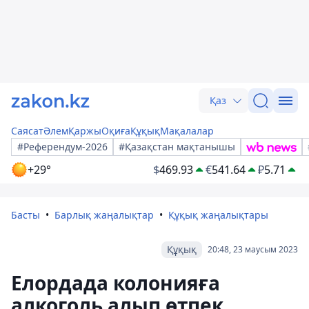
Қаз
Саясат
Әлем
Қаржы
Оқиға
Құқық
Мақалалар
#Референдум-2026
#Қазақстан мақтанышы
+29°
$
469.93
€
541.64
₽
5.71
Басты
Барлық жаңалықтар
Құқық жаңалықтары
Құқық
20:48, 23 маусым 2023
Елордада колонияға
алкоголь алып өтпек