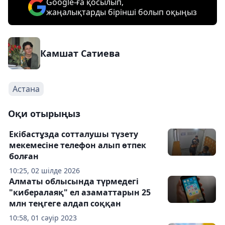
Google-ға қосылып,
жаңалықтарды бірінші болып оқыңыз
Камшат Сатиева
Астана
Оқи отырыңыз
Екібастұзда сотталушы түзету
мекемесіне телефон алып өтпек
болған
10:25, 02 шілде 2026
Алматы облысында түрмедегі
"кибералаяқ" ел азаматтарын 25
млн теңгеге алдап соққан
10:58, 01 сәуір 2023