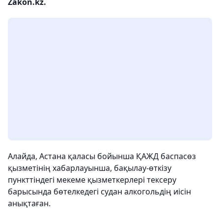
Zakon.kz.
Алайда, Астана қаласы бойынша ҚАЖД баспасөз
қызметінің хабарлауынша, бақылау-өткізу
пункттіндегі мекеме қызметкерлері тексеру
барысында бөтелкедегі судан алкогольдің иісін
анықтаған.