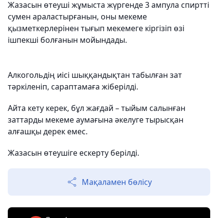
Жазасын өтеуші жұмыста жүргенде 3 ампула спиртті
сумен араластырғанын, оны мекеме
қызметкерлерінен тығып мекемеге кіргізіп өзі
ішпекші болғанын мойындады.
Алкогольдің иісі шыққандықтан табылған зат
тәркіленіп, сараптамаға жіберілді.
Айта кету керек, бұл жағдай – тыйым салынған
заттарды мекеме аумағына әкелуге тырысқан
алғашқы дерек емес.
Жазасын өтеушіге ескерту берілді.
Мақаламен бөлісу