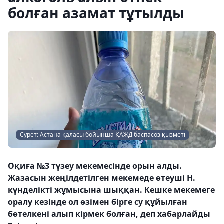
болған азамат тұтылды
Сурет: Астана қаласы бойынша ҚАЖД баспасөз қызметі
Оқиға №3 түзеу мекемесінде орын алды.
Жазасын жеңілдетілген мекемеде өтеуші Н.
күнделікті жұмысына шыққан. Кешке мекемеге
оралу кезінде ол өзімен бірге су құйылған
бөтелкені алып кірмек болған, деп хабарлайды