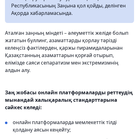
Республикасының Заңына қол қойды, делінген
Ақорда хабарламасында.
Аталған заңның міндеті – әлеуметтік желіде болып
жататын буллинг, азаматтарды қорлау тәрізді
келеңсіз фактілерден, қаржы пирамидаларынан
Қазақстанның азаматтарын қорғай отырып,
елімізде саяси сепаратизм мен экстремизмнің
алдын алу.
Заң жобасы онлайн платформаларды реттеудің
мынандай халықаралық стандарттарына
сәйкес келеді:
онлайн платформаларда мемлекеттік тілді
қолдану аясын кеңейту;