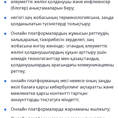
әлеуметтік желіні қолданушы және инфлюенсер
(блогер) анықтамаларын беру;
негізгі заң жобасының терминологиясына, заңда
қолданылатын түсініктерді толықтыру;
Онлайн платформалардың жұмысын реттеудің
халықаралық тәжірибесін зерделеп, заң
жобасына енгізу жөнінде;- отандық әлеуметтік
желіні қолданушылардың құқын арттыру үшін
әлемдік техногиганттар мен қазақстандық
қолданушылардың арасындағы коммуникацияны
реттеу;
онлайн платформаның иесі немесе оның заңды
өкілі балаға қарсы кибербуллинг ақпаратты және
мемлекетке қарсы контентті тартқан
аккаунттарды тоқтатуға міндетті;
Онлайн платформаларда жарнаманы жылжыту;