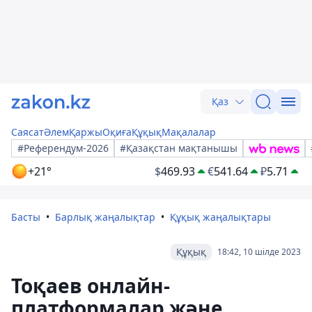
Қаз
Саясат
Әлем
Қаржы
Оқиға
Құқық
Мақалалар
#Референдум-2026
#Қазақстан мақтанышы
+21°
$
469.93
€
541.64
₽
5.71
Басты
Барлық жаңалықтар
Құқық жаңалықтары
Құқық
18:42, 10 шілде 2023
Тоқаев онлайн-
платформалар және