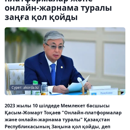
онлайн-жарнама туралы
заңға қол қойды
Сурет: akorda.kz
2023 жылы 10 шілдеде Мемлекет басшысы
Қасым-Жомарт Тоқаев "Онлайн-платформалар
және онлайн-жарнама туралы" Қазақстан
Республикасының Заңына қол қойды, деп