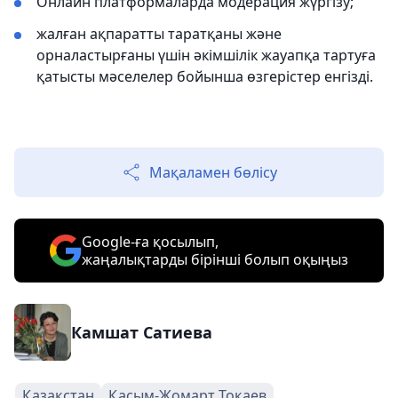
Онлайн платформаларда модерация жүргізу;
жалған ақпаратты таратқаны және
орналастырғаны үшін әкімшілік жауапқа тартуға
қатысты мәселелер бойынша өзгерістер енгізді.
Мақаламен бөлісу
Google-ға қосылып,
жаңалықтарды бірінші болып оқыңыз
Камшат Сатиева
Қазақстан
Қасым-Жомарт Тоқаев