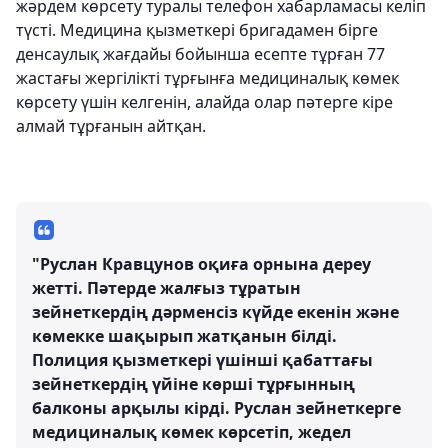
жәрдем көрсету туралы телефон хабарламасы келіп
түсті. Медицина қызметкері бригадамен бірге
денсаулық жағдайы бойынша есепте тұрған 77
жастағы жергілікті тұрғынға медициналық көмек
көрсету үшін келгенін, алайда олар пәтерге кіре
алмай тұрғанын айтқан.
"Руслан Кравцунов оқиға орнына дереу
жетті. Пәтерде жалғыз тұратын
зейнеткердің дәрменсіз күйде екенін және
көмекке шақырып жатқанын білді.
Полиция қызметкері үшінші қабаттағы
зейнеткердің үйіне көрші тұрғынның
балконы арқылы кірді. Руслан зейнеткерге
медициналық көмек көрсетіп, жедел