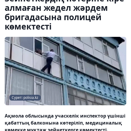
алмаған жедел жәрдем
бригадасына полицей
көмектесті
Сурет: polisia.kz
Ақмола облысында учаскелік инспектор үшінші
қабаттың балконына көтеріліп, медициналық
көмекке мұқтаж зейнеткерге көмектесті.