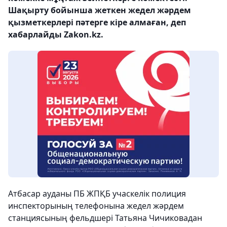
Шақырту бойынша жеткен жедел жәрдем
қызметкерлері пәтерге кіре алмаған, деп
хабарлайды Zakon.kz.
Атбасар ауданы ПБ ЖПҚБ учаскелік полиция
инспекторының телефонына жедел жәрдем
станциясының фельдшері Татьяна Чичиковадан