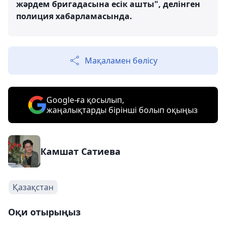
жәрдем бригадасына есік ашты", делінген
полиция хабарламасында.
Мақаламен бөлісу
Google-ға қосылып,
жаңалықтарды бірінші болып оқыңыз
Камшат Сатиева
Қазақстан
Оқи отырыңыз