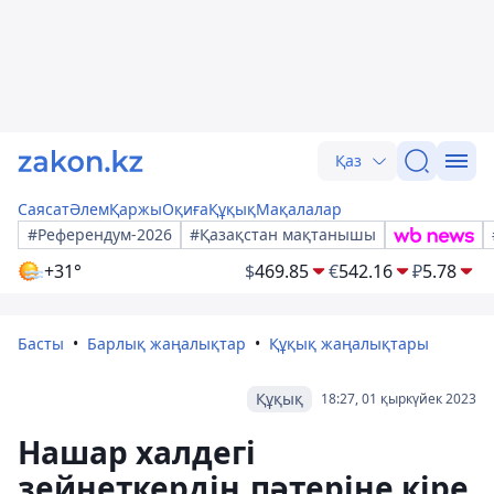
Қаз
Саясат
Әлем
Қаржы
Оқиға
Құқық
Мақалалар
#Референдум-2026
#Қазақстан мақтанышы
+31°
$
469.85
€
542.16
₽
5.78
Басты
Барлық жаңалықтар
Құқық жаңалықтары
Құқық
18:27, 01 қыркүйек 2023
Нашар халдегі
зейнеткердің пәтеріне кіре