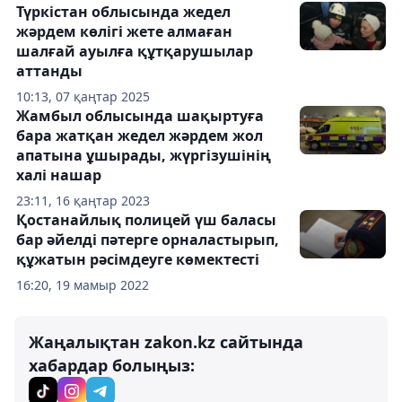
Түркістан облысында жедел
жәрдем көлігі жете алмаған
шалғай ауылға құтқарушылар
аттанды
10:13, 07 қаңтар 2025
Жамбыл облысында шақыртуға
бара жатқан жедел жәрдем жол
апатына ұшырады, жүргізушінің
халі нашар
23:11, 16 қаңтар 2023
Қостанайлық полицей үш баласы
бар әйелді пәтерге орналастырып,
құжатын рәсімдеуге көмектесті
16:20, 19 мамыр 2022
Жаңалықтан zakon.kz сайтында
хабардар болыңыз: