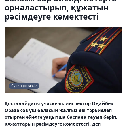
орналастырып, құжатын
рәсімдеуге көмектесті
Сурет: polisia.kz
Қостанайдағы учаскелік инспектор Оңайбек
Оразақов үш баласын жалғыз өзі тәрбиелеп
отырған әйелге уақытша баспана тауып беріп,
құжаттарын рәсімдеуге көмектесті, деп