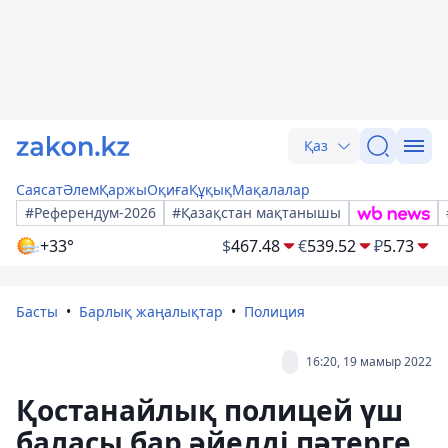
Қаз
Саясат
Әлем
Қаржы
Оқиға
Құқық
Мақалалар
#Референдум-2026
#Қазақстан мақтанышы
+33°
$
467.48
€
539.52
₽
5.73
Басты
Барлық жаңалықтар
Полиция
16:20, 19 мамыр 2022
Қостанайлық полицей үш
баласы бар әйелді пәтерге