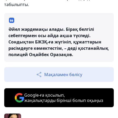
табылыпты.
Әйел жәрдемақы алады. Бірақ белгілі
себептермен осы айда ақша түспеді.
Сондықтан БЖЗҚ-ға жүгініп, құжаттарын
рәсімдеуге көмектестім, – деді қостанайлық
полицей Оңайбек Оразақов.
Мақаламен бөлісу
Google-ға қосылып,
жаңалықтарды бірінші болып оқыңыз