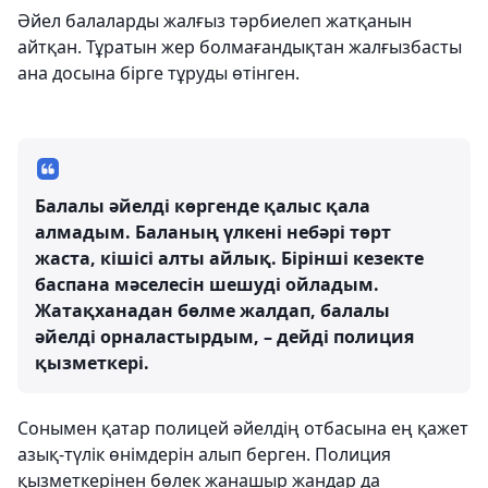
Әйел балаларды жалғыз тәрбиелеп жатқанын
айтқан. Тұратын жер болмағандықтан жалғызбасты
ана досына бірге тұруды өтінген.
Балалы әйелді көргенде қалыс қала
алмадым. Баланың үлкені небәрі төрт
жаста, кішісі алты айлық. Бірінші кезекте
баспана мәселесін шешуді ойладым.
Жатақханадан бөлме жалдап, балалы
әйелді орналастырдым, – дейді полиция
қызметкері.
Сонымен қатар полицей әйелдің отбасына ең қажет
азық-түлік өнімдерін алып берген. Полиция
қызметкерінен бөлек жанашыр жандар да