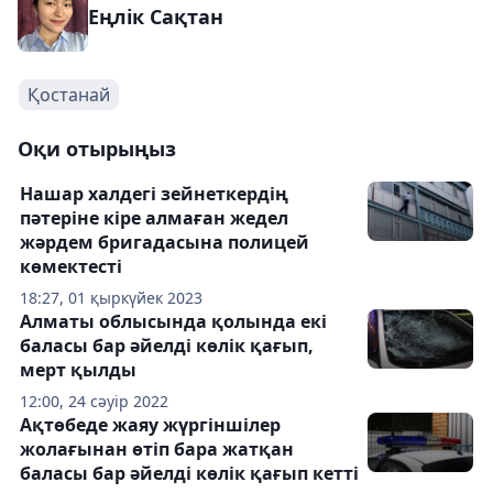
Еңлік Сақтан
Қостанай
Оқи отырыңыз
Нашар халдегі зейнеткердің
пәтеріне кіре алмаған жедел
жәрдем бригадасына полицей
көмектесті
18:27, 01 қыркүйек 2023
Алматы облысында қолында екі
баласы бар әйелді көлік қағып,
мерт қылды
12:00, 24 сәуір 2022
Ақтөбеде жаяу жүргіншілер
жолағынан өтіп бара жатқан
баласы бар әйелді көлік қағып кетті