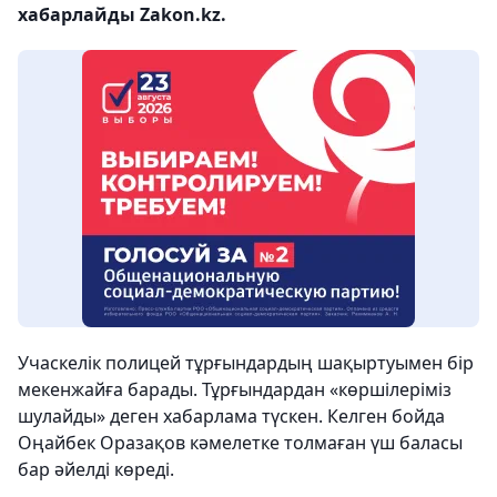
хабарлайды Zakon.kz.
Учаскелік полицей тұрғындардың шақыртуымен бір
мекенжайға барады. Тұрғындардан «көршілеріміз
шулайды» деген хабарлама түскен. Келген бойда
Оңайбек Оразақов кәмелетке толмаған үш баласы
бар әйелді көреді.