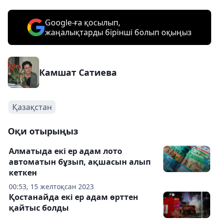
Google-ға қосылып,
жаңалықтарды бірінші болып оқыңыз
Камшат Сатиева
Қазақстан
Оқи отырыңыз
Алматыда екі ер адам лото
автоматын бұзып, ақшасын алып
кеткен
00:53, 15 желтоқсан 2023
Қостанайда екі ер адам өрттен
қайтыс болды