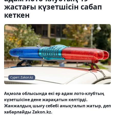
жастағы күзетшісін сабап
кеткен
Сурет: Zakon.kz
Ақмола облысында екі ер адам лото-клубтың
күзетшісіне дене жарақатын келтірді.
Жанжалдың шығу себебі анықталып жатыр, деп
хабарлайды Zakon.kz.