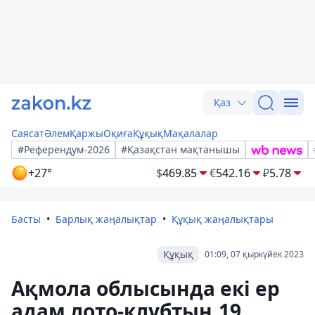
Қаз
Саясат
Әлем
Қаржы
Оқиға
Құқық
Мақалалар
#Референдум-2026
#Қазақстан мақтанышы
+27°
$
469.85
€
542.16
₽
5.78
Басты
Барлық жаңалықтар
Құқық жаңалықтары
Құқық
01:09, 07 қыркүйек 2023
Ақмола облысында екі ер
адам лото-клубтың 19