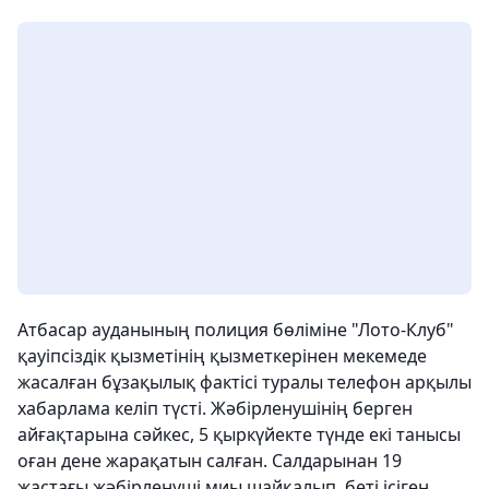
Атбасар ауданының полиция бөліміне "Лото-Клуб"
қауіпсіздік қызметінің қызметкерінен мекемеде
жасалған бұзақылық фактісі туралы телефон арқылы
хабарлама келіп түсті. Жәбірленушінің берген
айғақтарына сәйкес, 5 қыркүйекте түнде екі танысы
оған дене жарақатын салған. Салдарынан 19
жастағы жәбірленуші миы шайқалып, беті ісіген.