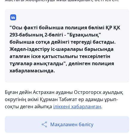
"Осы факті бойынша полиция бөлімі ҚР ҚК
293-бабының 2-бөлігі - "Бұзақылық"
бойынша сотқа дейінгі тергеуді бастады.
Жедел-іздестіру іс-шаралары барысында
аталған іске қатыстылығы тексерілетін
тұлғалар анықталды", делінген полиция
хабарламасында.
Бұған дейін Астрахан ауданы Острогорск ауылдық
округінің әкімі Құрман Табиғат ер адамды ұрып-
соқты деген айыпқа
іліккені хабарланған
.
Мақаламен бөлісу