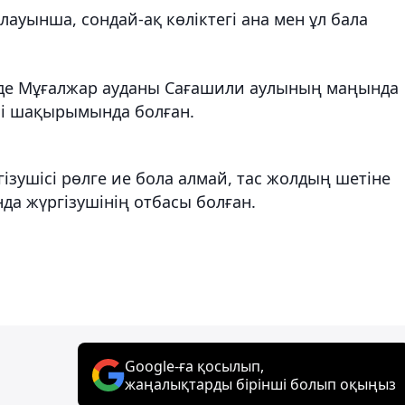
лауынша, сондай-ақ көліктегі ана мен ұл бала
0-де Мұғалжар ауданы Сағашили аулының маңында
ші шақырымында болған.
гізушісі рөлге ие бола алмай, тас жолдың шетіне
да жүргізушінің отбасы болған.
Google-ға қосылып,
жаңалықтарды бірінші болып оқыңыз