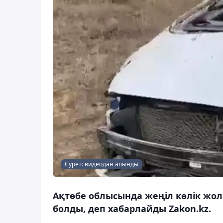
Сурет: видеодан алынды
Ақтөбе облысында жеңіл көлік жол
болды, деп хабарлайды Zakon.kz.