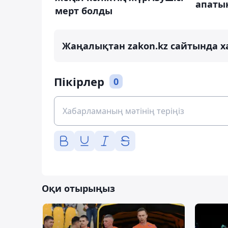
апаты
мерт болды
Жаңалықтан zakon.kz сайтында х
Пікірлер
0
Оқи отырыңыз