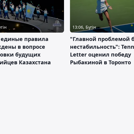
үгін
13:06, Бүгін
 единые правила
"Главной проблемой 
дены в вопросе
нестабильность": Tenn
товки будущих
Letter оценил победу
ийцев Казахстана
Рыбакиной в Торонто