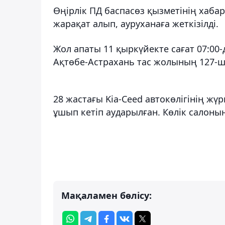
Өңірлік ПД баспасөз қызметінің хабар
жарақат алып, ауруханаға жеткізілді.
Жол апаты 11 қыркүйекте сағат 07:0
Ақтөбе-Астрахань тас жолының 127-
28 жастағы Kia-Ceed автокөлігінің жүр
ұшып кетіп аударылған. Көлік салонын
Мақаламен бөлісу: