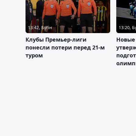
13:42, Бүгін
13:20, Б
Клубы Премьер-лиги
Новые
понесли потери перед 21-м
утверж
туром
подго
олимп