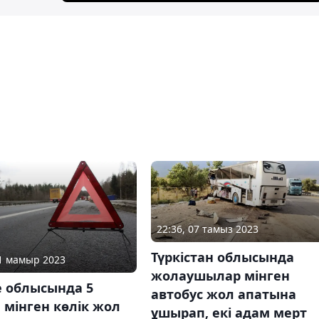
22:36, 07 тамыз 2023
Түркістан облысында
21 мамыр 2023
жолаушылар мінген
е облысында 5
автобус жол апатына
мінген көлік жол
ұшырап, екі адам мерт