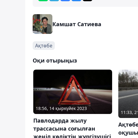
Камшат Сатиева
Ақтөбе
Оқи отырыңыз
18:56, 14 қыркүйек 2023
11:33, 
Павлодарда жылу
Ақтөб
трассасына соғылған
оқушы 
жеңіл көліктің жүргізушісі