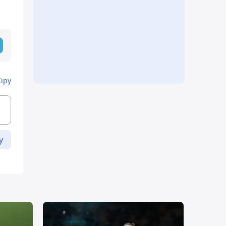
Кіру
у