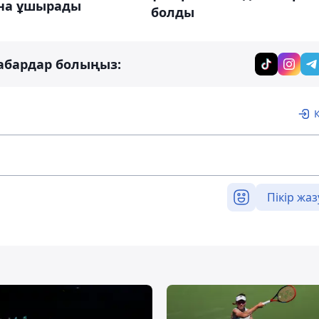
на ұшырады
болды
абардар болыңыз:
Пікір жаз