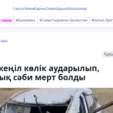
Саясат
Әлем
Қаржы
Оқиға
Құқық
Мақалалар
#Қазақмыс
#Салыстырмалы Қазақстан
#Халық бухг
тары
Құқ
еңіл көлік аударылып,
ық сәби мерт болды