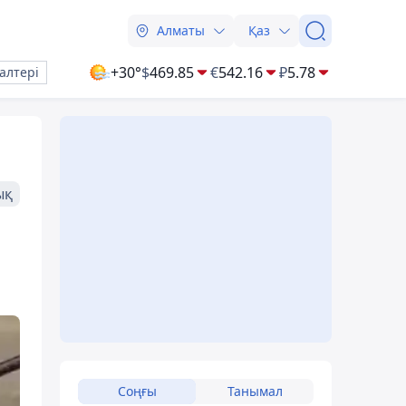
Алматы
Қаз
+30°
$
469.85
€
542.16
₽
5.78
алтері
ық
Соңғы
Танымал