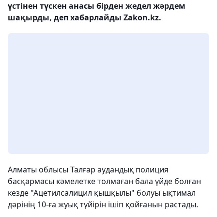
үстінен түскен анасы бірден жедел жәрдем
шақырды, деп хабарлайды Zakon.kz.
Алматы облысы Талғар аудандық полиция
басқармасы кәмелетке толмаған бала үйде болған
кезде "Ацетилсалицил қышқылы" болуы ықтимал
дәрінің 10-ға жуық түйірін ішіп қойғанын растады.