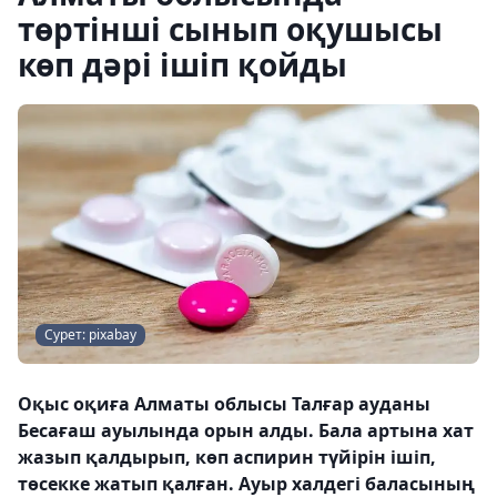
төртінші сынып оқушысы
көп дәрі ішіп қойды
Сурет: pixabay
Оқыс оқиға Алматы облысы Талғар ауданы
Бесағаш ауылында орын алды. Бала артына хат
жазып қалдырып, көп аспирин түйірін ішіп,
төсекке жатып қалған. Ауыр халдегі баласының