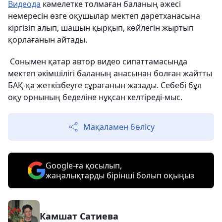
Видеода
кәмелетке толмаған баланың әжесі
немересін өзге оқушылар мектеп дәретханасына
кіргізіп алып, шашын қырқып, көйлегін жыртып
қорлағанын айтады.
Сонымен қатар автор видео сипаттамасында
мектеп әкімшілігі баланың анасынан болған жайтты
БАҚ-қа жеткізбеуге сұрағанын жазады. Себебі бұл
оқу орнының беделіне нұқсан келтіреді-мыс.
Мақаламен бөлісу
Google-ға қосылып,
жаңалықтарды бірінші болып оқыңыз
Камшат Сатиева