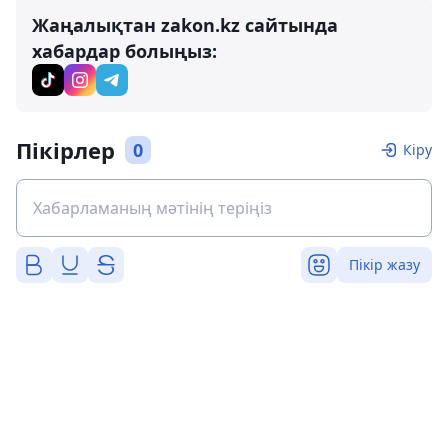
Жаңалықтан zakon.kz сайтында
хабардар болыңыз:
Пікірлер
0
Кіру
Пікір жазу