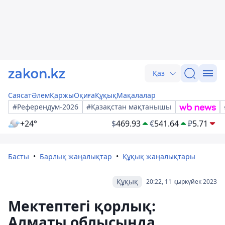
Қаз
Саясат
Әлем
Қаржы
Оқиға
Құқық
Мақалалар
#Референдум-2026
#Қазақстан мақтанышы
+24°
$
469.93
€
541.64
₽
5.71
Басты
Барлық жаңалықтар
Құқық жаңалықтары
Құқық
20:22, 11 қыркүйек 2023
Мектептегі қорлық:
Алматы облысында