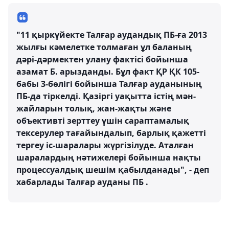
"11 қыркүйекте Талғар аудандық ПБ-ға 2013
жылғы кәмелетке толмаған ұл баланың
дәрі-дәрмектен улану фактісі бойынша
азамат Б. арызданды. Бұл факт ҚР ҚК 105-
бабы 3-бөлігі бойынша Талғар ауданының
ПБ-да тіркелді. Қазіргі уақытта істің мән-
жайларын толық, жан-жақты және
объективті зерттеу үшін сараптамалық
тексерулер тағайындалып, барлық қажетті
тергеу іс-шаралары жүргізілуде. Аталған
шаралардың нәтижелері бойынша нақты
процессуалдық шешім қабылданады", - деп
хабарлады Талғар ауданы ПБ .