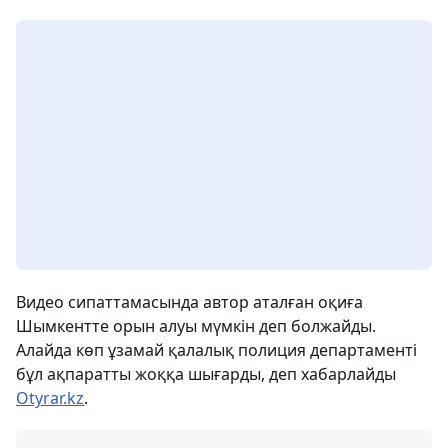
Видео сипаттамасында автор аталған оқиға
Шымкентте орын алуы мүмкін деп болжайды.
Алайда көп ұзамай қалалық полиция департаменті
бұл ақпаратты жоққа шығарды, деп хабарлайды
Otyrar.kz
.