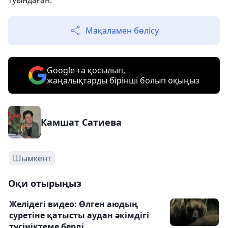
туындаған.
Мақаламен бөлісу
Google-ға қосылып,
жаңалықтарды бірінші болып оқыңыз
Камшат Сатиева
Шымкент
Оқи отырыңыз
Желідегі видео: Өлген аюдың
суретіне қатысты аудан әкімдігі
түсініктеме берді