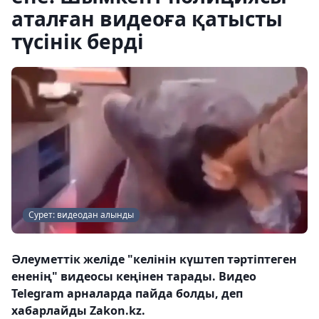
аталған видеоға қатысты
түсінік берді
Сурет: видеодан алынды
Әлеуметтік желіде "келінін күштеп тәртіптеген
ененің" видеосы кеңінен тарады. Видео
Telegram арналарда пайда болды, деп
хабарлайды Zakon.kz.