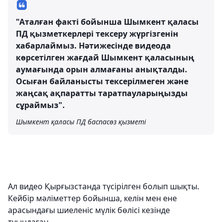
"Аталған факті бойынша Шымкент қаласы
ПД қызметкерлері тексеру жүргізгенін
хабарлаймыз. Нәтижесінде видеода
көрсетілген жағдай Шымкент қаласының
аумағында орын алмағаны анықталды.
Осыған байланысты тексерілмеген және
жаңсақ ақпаратты таратпауларыңызды
сұраймыз".
Шымкент қаласы ПД баспасөз қызметі
Ал видео Қырғызстанда түсірілген болып шықты.
Кейбір мәліметтер бойынша, келін мен ене
арасындағы шиеленіс мүлік бөлісі кезінде