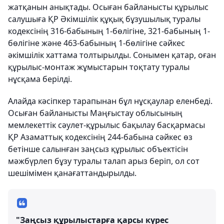
жатқанын анықтады. Осыған байланысты құрылыс
салушыға ҚР Әкімшілік құқық бұзушылық туралы
кодексінің 316-бабының 1-бөлігіне, 321-бабының 1-
бөлігіне және 463-бабының 1-бөлігіне сәйкес
әкімшілік хаттама толтырылды. Сонымен қатар, оған
құрылыс-монтаж жұмыстарын тоқтату туралы
нұсқама берілді.
Алайда кәсіпкер тарапынан бұл нұсқаулар еленбеді.
Осыған байланысты Маңғыстау облысының
мемлекеттік сәулет-құрылыс бақылау басқармасы
ҚР Азаматтық кодексінің 244-бабына сәйкес өз
бетінше салынған заңсыз құрылыс объектісін
мәжбүрлеп бұзу туралы талап арыз беріп, ол сот
шешімімен қанағаттандырылды.
"Заңсыз құрылыстарға қарсы күрес