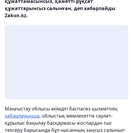
құжаттамасынсыз, қажетті рұқсат
құжаттарынсыз салынған, деп хабарлайды
Zakon.kz.
Маңғыстау облысы әкімдігі баспасөз қызметінің
хабарлауынша
, облыстық мемлекеттік сәулет-
құрылыс бақылау басқармасы жоспардан тыс
тексеру барысында бұл нысанның заңсыз салынып