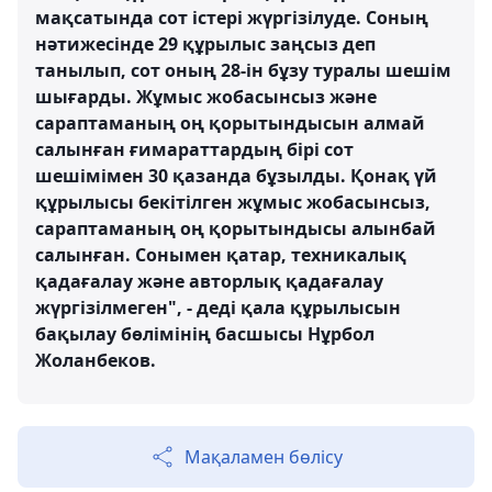
мақсатында сот істері жүргізілуде. Соның
нәтижесінде 29 құрылыс заңсыз деп
танылып, сот оның 28-ін бұзу туралы шешім
шығарды. Жұмыс жобасынсыз және
сараптаманың оң қорытындысын алмай
салынған ғимараттардың бірі сот
шешімімен 30 қазанда бұзылды. Қонақ үй
құрылысы бекітілген жұмыс жобасынсыз,
сараптаманың оң қорытындысы алынбай
салынған. Сонымен қатар, техникалық
қадағалау және авторлық қадағалау
жүргізілмеген", - деді қала құрылысын
бақылау бөлімінің басшысы Нұрбол
Жоланбеков.
Мақаламен бөлісу