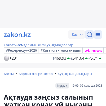
Қаз
Саясат
Әлем
Қаржы
Оқиға
Құқық
Мақалалар
#Референдум-2026
#Қазақстан мақтанышы
+23°
$
469.93
€
541.64
₽
5.71
Басты
Барлық жаңалықтар
Құқық жаңалықтары
Құқық
19:09, 06 қараша 2023
Ақтауда заңсыз салынып
жатқан қонақ үй нысаны