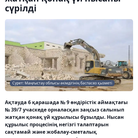
сүрілді
Сурет: Маңғыстау облысы әкімдігінің баспасөз қызметі
Ақтауда 6 қарашада № 9 өндірістік аймақтағы
№ 39/7 учаскеде орналасқан заңсыз салынып
жатқан қонақ үй құрылысы бұзылды. Нысан
құрылыс процесінің негізгі талаптарын
сақтамай және жобалау-сметалық