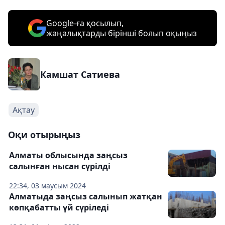
Google-ға қосылып,
жаңалықтарды бірінші болып оқыңыз
Камшат Сатиева
Ақтау
Оқи отырыңыз
Алматы облысында заңсыз
салынған нысан сүрілді
22:34, 03 маусым 2024
Алматыда заңсыз салынып жатқан
көпқабатты үй сүріледі