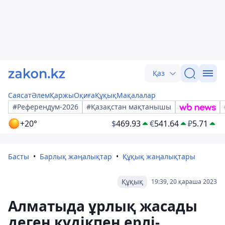
Қаз
Саясат
Әлем
Қаржы
Оқиға
Құқық
Мақалалар
#Референдум-2026
#Қазақстан мақтанышы
+20°
$
469.93
€
541.64
₽
5.71
Басты
Барлық жаңалықтар
Құқық жаңалықтары
Құқық
19:39, 20 қараша 2023
Алматыда ұрлық жасады
деген күдікпен ерлі-