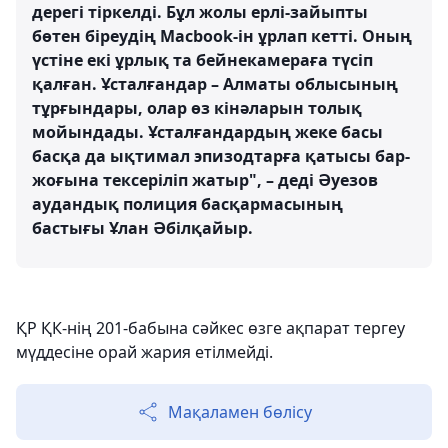
дерегі тіркелді. Бұл жолы ерлі-зайыпты
бөтен біреудің Macbook-ін ұрлап кетті. Оның
үстіне екі ұрлық та бейнекамераға түсіп
қалған. Ұсталғандар – Алматы облысының
тұрғындары, олар өз кінәларын толық
мойындады. Ұсталғандардың жеке басы
басқа да ықтимал эпизодтарға қатысы бар-
жоғына тексеріліп жатыр", – деді Әуезов
аудандық полиция басқармасының
бастығы Ұлан Әбілқайыр.
ҚР ҚК-нің 201-бабына сәйкес өзге ақпарат тергеу
мүддесіне орай жария етілмейді.
Мақаламен бөлісу