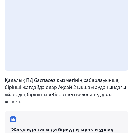
Қалалық ПД баспасөз қызметінің хабарлауынша,
бірінші жағдайда олар Ақсай-2 ықшам ауданындағы
үйлердің бірінің кіреберісінен велосипед ұрлап
кеткен.
"Жақында тағы да біреудің мүлкін ұрлау