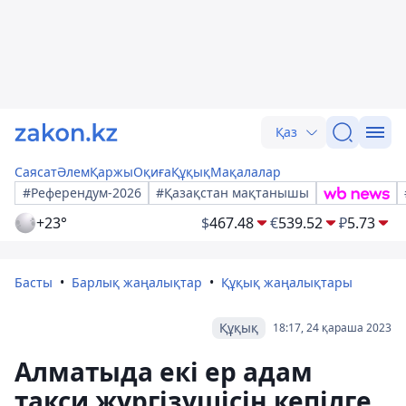
Қаз
Саясат
Әлем
Қаржы
Оқиға
Құқық
Мақалалар
#Референдум-2026
#Қазақстан мақтанышы
+23°
$
467.48
€
539.52
₽
5.73
Басты
Барлық жаңалықтар
Құқық жаңалықтары
Құқық
18:17, 24 қараша 2023
Алматыда екі ер адам
такси жүргізушісін кепілге