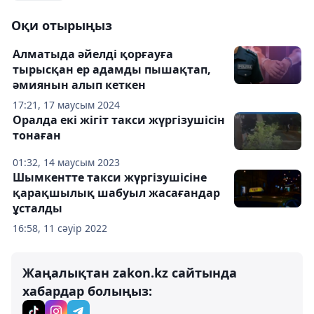
Оқи отырыңыз
Алматыда әйелді қорғауға
тырысқан ер адамды пышақтап,
әмиянын алып кеткен
17:21, 17 маусым 2024
Оралда екі жігіт такси жүргізушісін
тонаған
01:32, 14 маусым 2023
Шымкентте такси жүргізушісіне
қарақшылық шабуыл жасағандар
ұсталды
16:58, 11 сәуір 2022
Жаңалықтан zakon.kz сайтында
хабардар болыңыз: