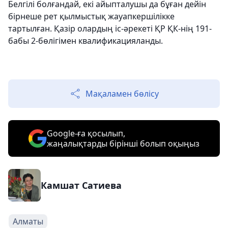
Белгілі болғандай, екі айыпталушы да бұған дейін
бірнеше рет қылмыстық жауапкершілікке
тартылған. Қазір олардың іс-әрекеті ҚР ҚК-нің 191-
бабы 2-бөлігімен квалификацияланды.
Мақаламен бөлісу
Google-ға қосылып,
жаңалықтарды бірінші болып оқыңыз
Камшат Сатиева
Алматы