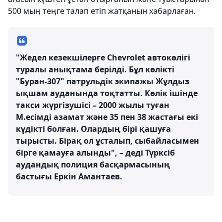
500 мың теңге талап етіп жатқанын хабарлаған.
"Жедел кезекшілерге Chevrolet автокөлігі
туралы анықтама берілді. Бұл көлікті
"Буран-307" патрульдік экипажы Жұлдыз
ықшам ауданында тоқтатты. Көлік ішінде
такси жүргізушісі – 2000 жылы туған
М.есімді азамат және 35 пен 38 жастағы екі
күдікті болған. Олардың бірі қашуға
тырысты. Бірақ ол ұсталып, сыбайласымен
бірге қамауға алынды", – деді Түрксіб
аудандық полиция басқармасының
бастығы Еркін Амантаев.