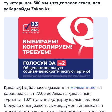
туыстарынан 500 мың теңге талап еткен, деп
хабарлайды Zakon.kz.
Қалалық ПД баспасөз қызметінің
мәліметінше
, 24
қарашада сағат 22.00-де Алматы қаласының
тұрғыны "102" пультіне қоңырау шалып, белгісіз
біреулер оның жеке тасымалдаумен айналысатын
ағасын күштеп ұстап отырғанын және туыстарынан