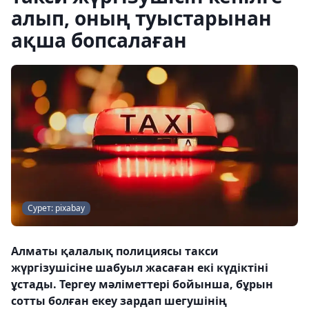
алып, оның туыстарынан
ақша бопсалаған
Сурет: pixabay
Алматы қалалық полициясы такси
жүргізушісіне шабуыл жасаған екі күдіктіні
ұстады. Тергеу мәліметтері бойынша, бұрын
сотты болған екеу зардап шегушінің