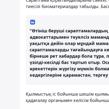
тиесілі биоматериалдар табылды. Басқ
"Өтініш беруші сараптамалардың
адвокаттарымен тәуелсіз маманда
уақытқа дейін олар мұндай мама
сараптамаларды тағайындауға кед
бірнеше рет хабардар бола тұра,
үзілді-кесілді бас тартып отыр.
әрекеттерін жүргізу мүмкін болм
кедергілеріне қарамастан, терге
Қылмыстық іс бойынша шешім қылмыс
қадағалау органымен келісім бойынш