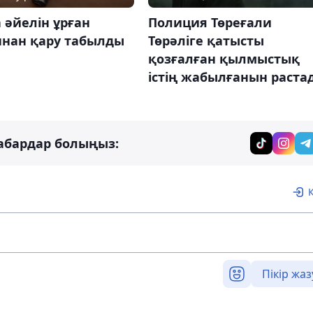
 әйелін ұрған
Полиция Төреғали
ннан қару табылды
Төрәліге қатысты
қозғалған қылмыстық
істің жабылғанын раста
абардар болыңыз:
Пікір жаз