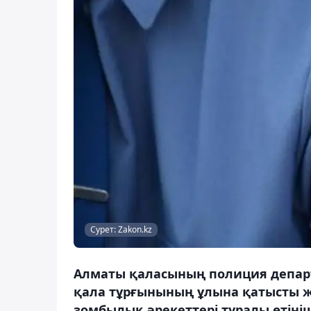
Сурет: Zakon.kz
Алматы қаласының полиция департа
қала тұрғынының ұлына қатысты ж
зомбылық әрекеттері туралы өтіні