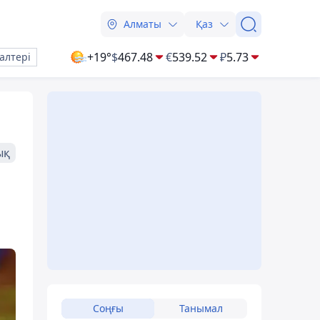
Алматы
Қаз
+19°
$
467.48
€
539.52
₽
5.73
алтері
ық
Соңғы
Танымал