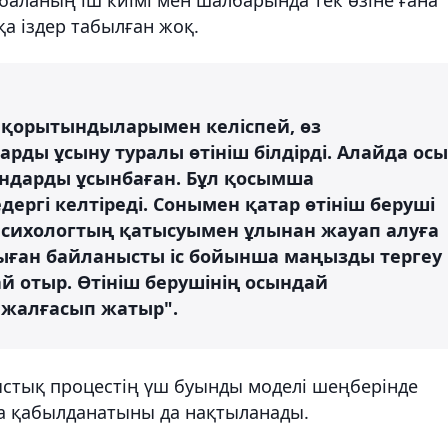
а іздер табылған жоқ.
 қорытындыларымен келіспей, өз
рды ұсыну туралы өтініш білдірді. Алайда осы
ндарды ұсынбаған. Бұл қосымша
ергі келтіреді. Сонымен қатар өтініш беруші
 психологтың қатысуымен ұлынан жауап алуға
 Осыған байланысты іс бойынша маңызды тергеу
ай отыр. Өтініш берушінің осындай
у жалғасып жатыр".
тық процестің үш буынды моделі шеңберінде
а қабылданатыны да нақтыланады.