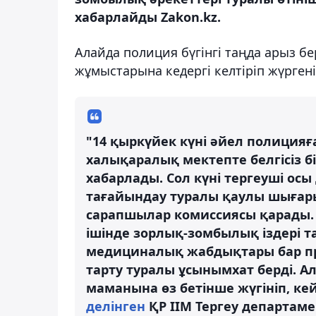
хабарлайды Zakon.kz.
Алайда полиция бүгінгі таңда арыз бе
жұмыстарына кедергі келтіріп жүрген
"14 қыркүйек күні әйел полиция
халықаралық мектепте белгісіз 
хабарлады. Сол күні тергеуші о
тағайындау туралы қаулы шығарып
сарапшылар комиссиясы қарады. Қ
ішінде зорлық-зомбылық іздері 
медициналық жабдықтары бар пр
тарту туралы ұсынымхат берді. 
маманына өз бетінше жүгініп, ке
делінген
ҚР ІІМ Тергеу департаме