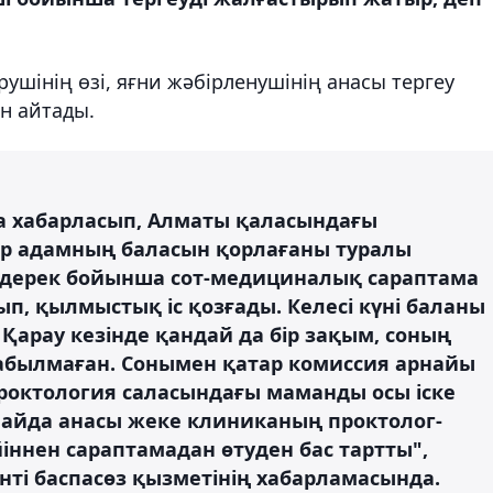
рушінің өзі, яғни жәбірленушінің анасы тергеу
ін айтады.
ға хабарласып, Алматы қаласындағы
бір адамның баласын қорлағаны туралы
сы дерек бойынша сот-медициналық сараптама
, қылмыстық іс қозғады. Келесі күні баланы
арау кезінде қандай да бір зақым, соның
табылмаған. Сонымен қатар комиссия арнайы
октология саласындағы маманды осы іске
Алайда анасы жеке клиниканың проктолог-
йіннен сараптамадан өтуден бас тартты",
нті баспасөз қызметінің хабарламасында.