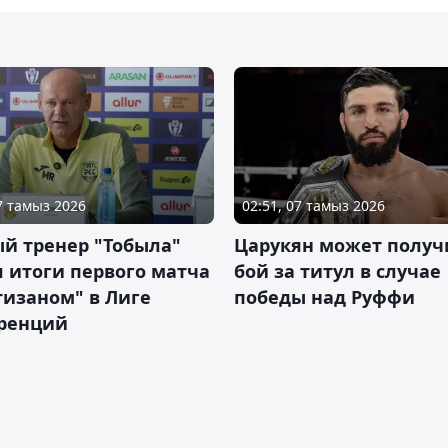
07 тамыз 2026
02:51, 07 тамыз 2026
й тренер "Тобыла"
Царукян может получ
 итоги первого матча
бой за титул в случае
тизаном" в Лиге
победы над Руффи
ренций