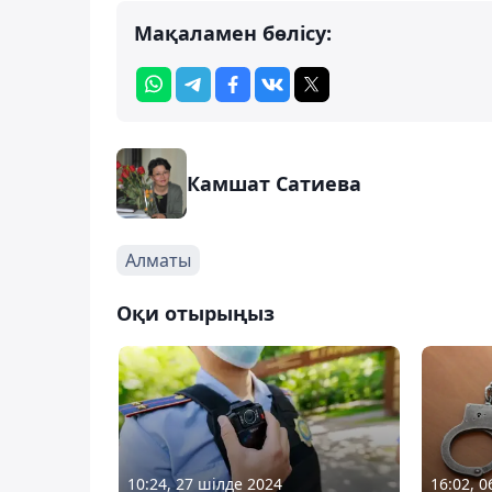
Мақаламен бөлісу:
Камшат Сатиева
Алматы
Оқи отырыңыз
10:24, 27 шілде 2024
16:02, 0