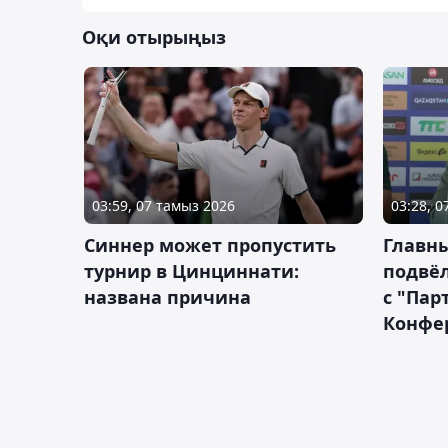
Оқи отырыңыз
03:59, 07 тамыз 2026
03:28, 
Синнер может пропустить
Главны
турнир в Цинциннати:
подвёл
названа причина
с "Пар
Конфе