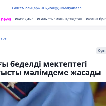
Саясат
Әлем
Қаржы
Оқиға
Құқық
Мақалалар
#Қазақмыс
#Салыстырмалы Қазақстан
#Халық бухг
тары
Құқ
ы беделді мектептегі
атысты мәлімдеме жасады