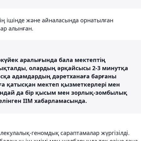
ің ішінде және айналасында орнатылған
ар алынған.
ркүйек аралығында бала мектептің
нықталды, олардың әрқайсысы 2-3 минутқа
басқа адамдардың дәретханаға барғаны
уға қатысқан мектеп қызметкерлері мен
андай да бір қысым мен зорлық-зомбылық
лінген ІІМ хабарламасында.
лекулалық-геномдық сараптамалар жүргізілді.
аланың іш киімі мен шалбарында тек өзіне ғана