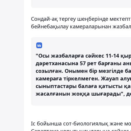
Сондай-ақ тергеу шеңберінде мектепт
бейнебақылау камераларынан жазбал
"Осы жазбаларға сәйкес 11-14 қы
дәретханасына 57 рет барғаны а
созылған. Онымен бір мезгілде 
камераға тіркелмеген. Жауап ал
сыныптастары балаға қатысты қ
жасалғанын жоққа шығарады", де
Іс бойынша сот-биологиялық және мо
Сараптама қорытындыларына сәйкес б