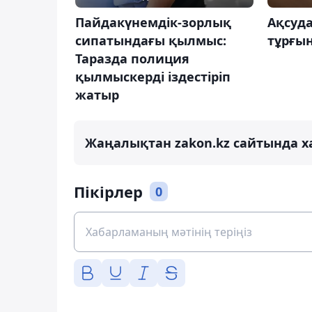
Пайдакүнемдік-зорлық
Ақсуда
сипатындағы қылмыс:
тұрғы
Таразда полиция
қылмыскерді іздестіріп
жатыр
Жаңалықтан zakon.kz сайтында х
Пікірлер
0