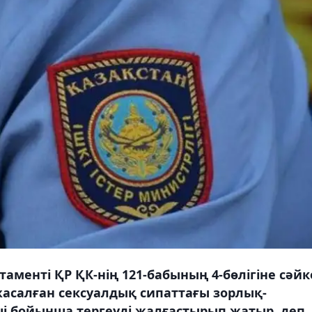
менті ҚР ҚК-нің 121-бабының 4-бөлігіне сәйк
асалған сексуалдық сипаттағы зорлық-
ші бойынша тергеуді жалғастырып жатыр, деп