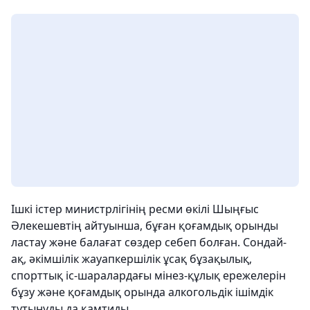
Ішкі істер министрлігінің ресми өкілі Шыңғыс
Әлекешевтің айтуынша, бұған қоғамдық орынды
ластау және балағат сөздер себеп болған. Сондай-
ақ, әкімшілік жауапкершілік ұсақ бұзақылық,
спорттық іс-шаралардағы мінез-құлық ережелерін
бұзу және қоғамдық орында алкогольдік ішімдік
тұтынуды да қамтиды.