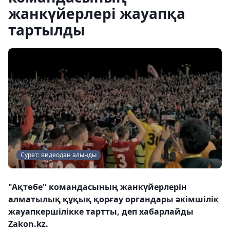
жанкүйерлері жауапқа
тартылды
Сурет: видеодан алынды
"Ақтөбе" командасының жанкүйерлерін
алматылық құқық қорғау органдары әкімшілік
жауапкершілікке тартты, деп хабарлайды
Zakon.kz.