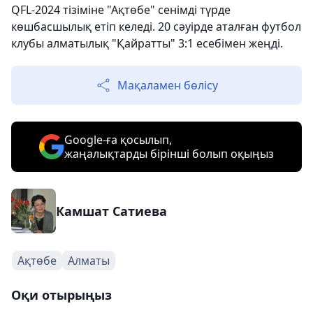
QFL-2024 тізіміне "Ақтөбе" сенімді түрде
көшбасшылық етіп келеді. 20 сәуірде аталған футбол
клубы алматылық "Қайратты" 3:1 есебімен жеңді.
Мақаламен бөлісу
Google-ға қосылып,
жаңалықтарды бірінші болып оқыңыз
Камшат Сатиева
Ақтөбе
Алматы
Оқи отырыңыз