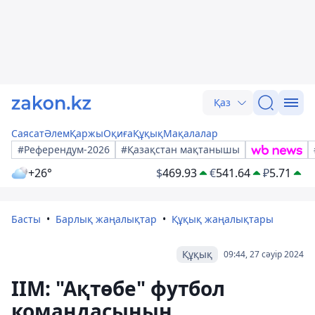
Қаз
Саясат
Әлем
Қаржы
Оқиға
Құқық
Мақалалар
#Референдум-2026
#Қазақстан мақтанышы
+26°
$
469.93
€
541.64
₽
5.71
Басты
Барлық жаңалықтар
Құқық жаңалықтары
Құқық
09:44, 27 сәуір 2024
ІІМ: "Ақтөбе" футбол
командасының