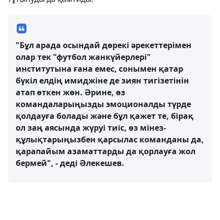
"Бұл арада осындай дөрекі әрекеттерімен
олар тек "футбол жанкүйерлері"
институтына ғана емес, сонымен қатар
бүкіл елдің имиджіне де зиян тигізетінін
атап өткен жөн. Әрине, өз
командаларыңызды эмоционалды түрде
қолдауға болады және бұл қажет те, бірақ
ол заң аясында жүруі тиіс, өз мінез-
құлықтарыңызбен қарсылас команданы да,
қарапайым азаматтарды да қорлауға жол
бермей", - деді Әлекешев.