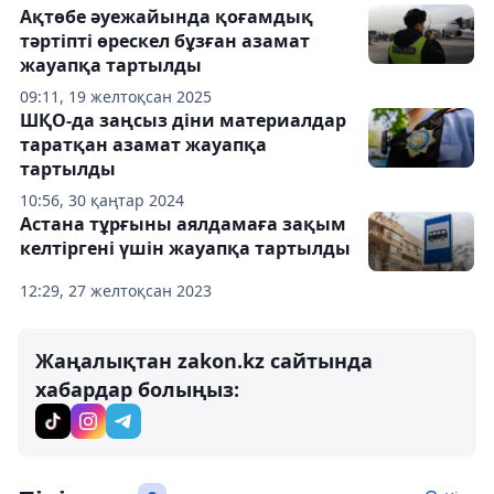
Ақтөбе әуежайында қоғамдық
тәртіпті өрескел бұзған азамат
жауапқа тартылды
09:11, 19 желтоқсан 2025
ШҚО-да заңсыз діни материалдар
таратқан азамат жауапқа
тартылды
10:56, 30 қаңтар 2024
Астана тұрғыны аялдамаға зақым
келтіргені үшін жауапқа тартылды
12:29, 27 желтоқсан 2023
Жаңалықтан zakon.kz сайтында
хабардар болыңыз: