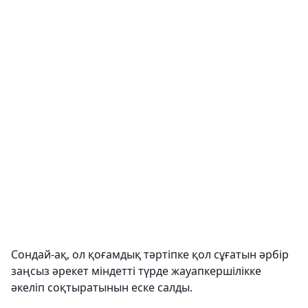
Сондай-ақ, ол қоғамдық тәртіпке қол сұғатын әрбір
заңсыз әрекет міндетті түрде жауапкершілікке
әкеліп соқтыратынын еске салды.