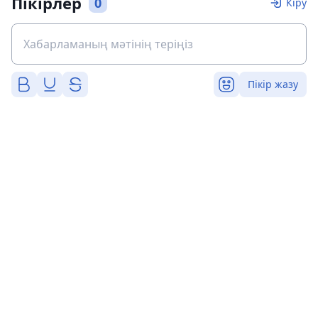
Пікірлер
0
Кіру
Пікір жазу