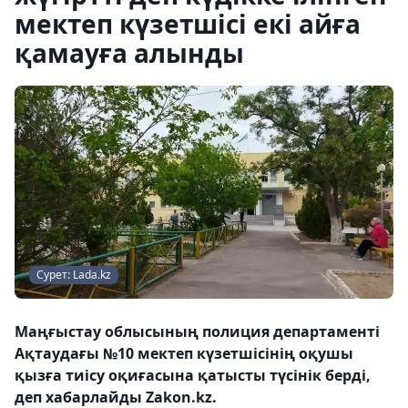
мектеп күзетшісі екі айға
қамауға алынды
Сурет: Lada.kz
Маңғыстау облысының полиция департаменті
Ақтаудағы №10 мектеп күзетшісінің оқушы
қызға тиісу оқиғасына қатысты түсінік берді,
деп хабарлайды Zakon.kz.