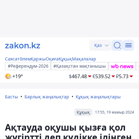
Қаз
Саясат
Әлем
Қаржы
Оқиға
Құқық
Мақалалар
#Референдум-2026
#Қазақстан мақтанышы
+19°
$
467.48
€
539.52
₽
5.73
Басты
Барлық жаңалықтар
Құқық жаңалықтары
Құқық
17:55, 19 мамыр 2024
Ақтауда оқушы қызға қол
жүгіртті деп күдікке ілінген