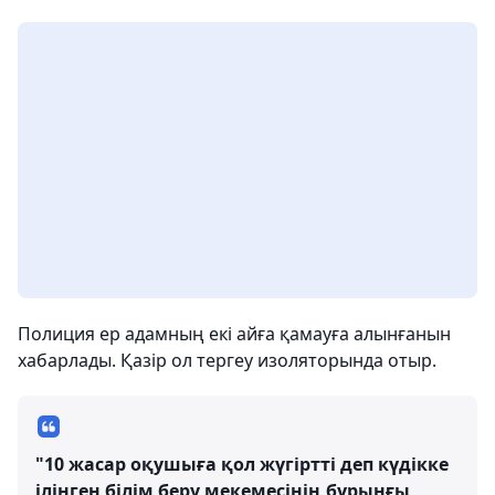
Полиция ер адамның екі айға қамауға алынғанын
хабарлады. Қазір ол тергеу изоляторында отыр.
"10 жасар оқушыға қол жүгіртті деп күдікке
ілінген білім беру мекемесінің бұрынғы