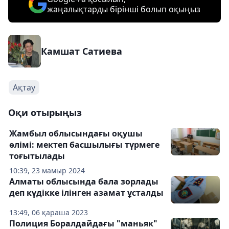
жаңалықтарды бірінші болып оқыңыз
Камшат Сатиева
Ақтау
Оқи отырыңыз
Жамбыл облысындағы оқушы
өлімі: мектеп басшылығы түрмеге
тоғытылады
10:39, 23 мамыр 2024
Алматы облысында бала зорлады
деп күдікке ілінген азамат ұсталды
13:49, 06 қараша 2023
Полиция Боралдайдағы "маньяк"