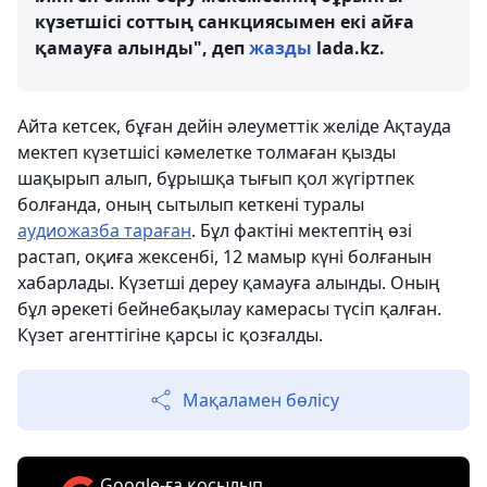
күзетшісі соттың санкциясымен екі айға
қамауға алынды", деп
жазды
lada.kz.
Айта кетсек, бұған дейін әлеуметтік желіде Ақтауда
мектеп күзетшісі кәмелетке толмаған қызды
шақырып алып, бұрышқа тығып қол жүгіртпек
болғанда, оның сытылып кеткені туралы
аудиожазба тараған
. Бұл фактіні мектептің өзі
растап, оқиға жексенбі, 12 мамыр күні болғанын
хабарлады. Күзетші дереу қамауға алынды. Оның
бұл әрекеті бейнебақылау камерасы түсіп қалған.
Күзет агенттігіне қарсы іс қозғалды.
Мақаламен бөлісу
Google-ға қосылып,