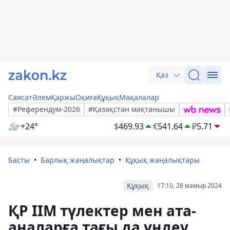
Қаз
Саясат
Әлем
Қаржы
Оқиға
Құқық
Мақалалар
#Референдум-2026
#Қазақстан мақтанышы
+24°
$
469.93
€
541.64
₽
5.71
Басты
Барлық жаңалықтар
Құқық жаңалықтары
Құқық
17:10, 28 мамыр 2024
ҚР ІІМ түлектер мен ата-
аналарға тағы да үндеу