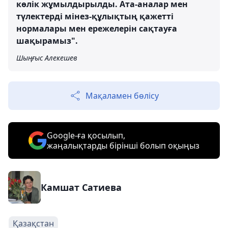
көлік жұмылдырылды. Ата-аналар мен
түлектерді мінез-құлықтың қажетті
нормалары мен ережелерін сақтауға
шақырамыз".
Шыңғыс Алекешев
Мақаламен бөлісу
Google-ға қосылып,
жаңалықтарды бірінші болып оқыңыз
Камшат Сатиева
Қазақстан