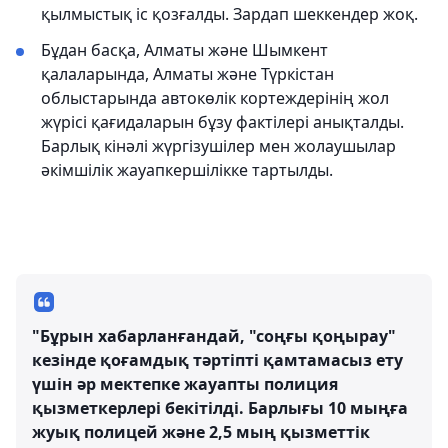
қылмыстық іс қозғалды. Зардап шеккендер жоқ.
Бұдан басқа, Алматы және Шымкент
қалаларында, Алматы және Түркістан
облыстарында автокөлік кортеждерінің жол
жүрісі қағидаларын бұзу фактілері анықталды.
Барлық кінәлі жүргізушілер мен жолаушылар
әкімшілік жауапкершілікке тартылды.
"Бұрын хабарланғандай, "соңғы қоңырау"
кезінде қоғамдық тәртіпті қамтамасыз ету
үшін әр мектепке жауапты полиция
қызметкерлері бекітілді. Барлығы 10 мыңға
жуық полицей және 2,5 мың қызметтік