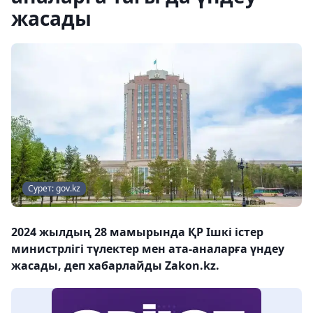
жасады
Сурет: gov.kz
2024 жылдың 28 мамырында ҚР Ішкі істер
министрлігі түлектер мен ата-аналарға үндеу
жасады, деп хабарлайды Zakon.kz.