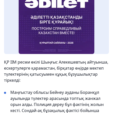
ҚР ІІМ ресми өкілі Шыңғыс Алекешевтың айтуынша,
ескертулерге қарамастан, бірқатар өңірде мектеп
түлектерінің қатысуымен құқық бұзушылықтар
тіркелді:
Маңғыстау облысы Бейнеу ауданы Боранқұл
ауылында түлектер арасында топтық жанжал
орын алды. Полиция дереу бұл фактінің жолын
кесті. Сондай-ақ бұзақылық фактісі бойынша