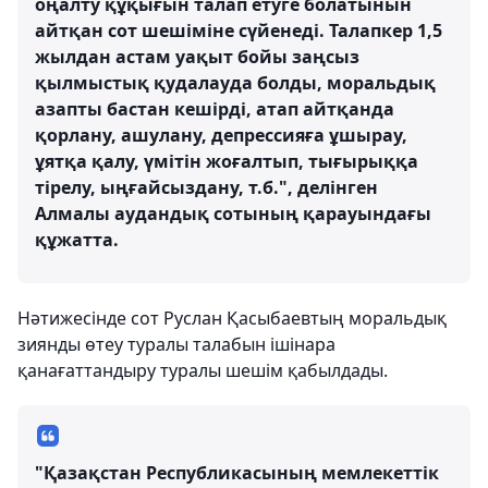
оңалту құқығын талап етуге болатынын
айтқан сот шешіміне сүйенеді. Талапкер 1,5
жылдан астам уақыт бойы заңсыз
қылмыстық қудалауда болды, моральдық
азапты бастан кешірді, атап айтқанда
қорлану, ашулану, депрессияға ұшырау,
ұятқа қалу, үмітін жоғалтып, тығырыққа
тірелу, ыңғайсыздану, т.б.", делінген
Алмалы аудандық сотының қарауындағы
құжатта.
Нәтижесінде сот Руслан Қасыбаевтың моральдық
зиянды өтеу туралы талабын ішінара
қанағаттандыру туралы шешім қабылдады.
"Қазақстан Республикасының мемлекеттік