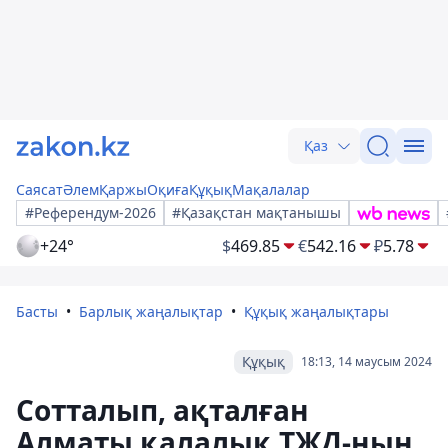
Қаз
Саясат
Әлем
Қаржы
Оқиға
Құқық
Мақалалар
#Референдум-2026
#Қазақстан мақтанышы
+24°
$
469.85
€
542.16
₽
5.78
Басты
Барлық жаңалықтар
Құқық жаңалықтары
Құқық
18:13, 14 маусым 2024
Сотталып, ақталған
Алматы қалалық ТЖД-ның