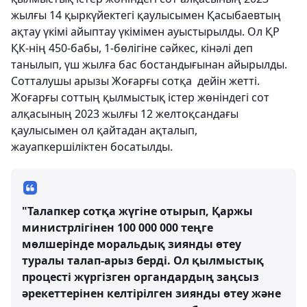
жылғы 14 қыркүйектегі қаулысымен Қасыбаевтың
ақтау үкімі айыптау үкімімен ауыстырылды. Ол ҚР
ҚК-нің 450-бабы, 1-бөлігіне сәйкес, кінәлі деп
танылып, үш жылға бас бостандығынан айырылды.
Сотталушы арызы Жоғарғы сотқа дейін жетті.
Жоғарғы соттың қылмыстық істер жөніндегі сот
алқасының 2023 жылғы 12 желтоқсандағы
қаулысымен ол қайтадан ақталып,
жауапкершіліктен босатылды.
"Талапкер сотқа жүгіне отырып, Қаржы
министрлігінен 100 000 000 теңге
мөлшерінде моральдық зиянды өтеу
туралы талап-арыз берді. Ол қылмыстық
процесті жүргізген органдардың заңсыз
әрекеттерінен келтірілген зиянды өтеу және