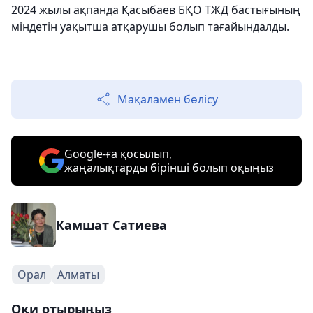
2024 жылы ақпанда Қасыбаев БҚО ТЖД бастығының
міндетін уақытша атқарушы болып тағайындалды.
Мақаламен бөлісу
Google-ға қосылып,
жаңалықтарды бірінші болып оқыңыз
Камшат Сатиева
Орал
Алматы
Оқи отырыңыз