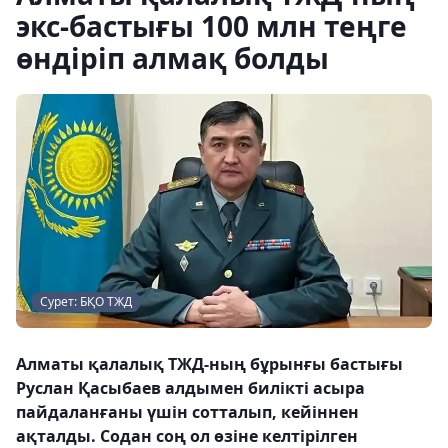
экс-бастығы 100 млн теңге
өндіріп алмақ болды
Сурет: БҚО ТЖД
Алматы қалалық ТЖД-ның бұрынғы бастығы
Руслан Қасыбаев алдымен билікті асыра
пайдаланғаны үшін сотталып, кейіннен
ақталды. Содан соң ол өзіне келтірілген