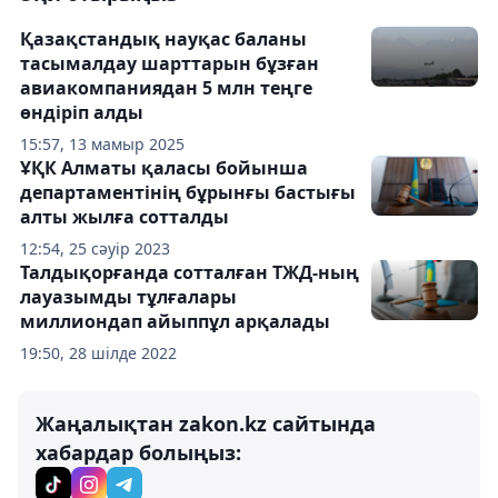
Қазақстандық науқас баланы
тасымалдау шарттарын бұзған
авиакомпаниядан 5 млн теңге
өндіріп алды
15:57, 13 мамыр 2025
ҰҚК Алматы қаласы бойынша
департаментінің бұрынғы бастығы
алты жылға сотталды
12:54, 25 сәуір 2023
Талдықорғанда сотталған ТЖД-ның
лауазымды тұлғалары
миллиондап айыппұл арқалады
19:50, 28 шілде 2022
Жаңалықтан zakon.kz сайтында
хабардар болыңыз: