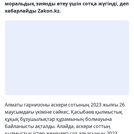
моральдық зиянды өтеу үшін сотқа жүгінді, деп
хабарлайды Zakon.kz.
Алматы гарнизоны әскери сотының 2023 жылғы 26
маусымдағы үкіміне сәйкес, Қасыбаев қылмыстық
құқық бұзушылықтар құрамының болмауына
байланысты ақталды. Алайда, әскери соттың
қылмыстық істер жөніндегі сот алқасының 2023