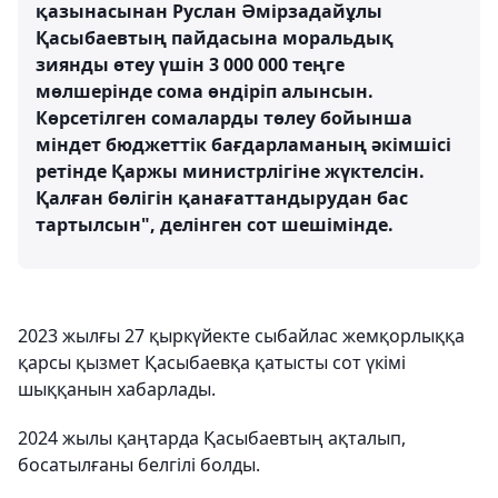
қазынасынан Руслан Әмірзадайұлы
Қасыбаевтың пайдасына моральдық
зиянды өтеу үшін 3 000 000 теңге
мөлшерінде сома өндіріп алынсын.
Көрсетілген сомаларды төлеу бойынша
міндет бюджеттік бағдарламаның әкімшісі
ретінде Қаржы министрлігіне жүктелсін.
Қалған бөлігін қанағаттандырудан бас
тартылсын", делінген сот шешімінде.
2023 жылғы 27 қыркүйекте сыбайлас жемқорлыққа
қарсы қызмет Қасыбаевқа қатысты сот үкімі
шыққанын хабарлады.
2024 жылы қаңтарда Қасыбаевтың ақталып,
босатылғаны белгілі болды.