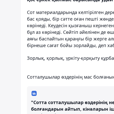
Сот материалдарында келтірілген дер
бас қояды, бір сәтте оған пешті жөнд
көрінеді. Кеудесін қызғаныш кернеге
бұл аз көрінеді. Сөйтіп әйелінен де ө
аяғы баспайтын қараңғы бір жерге ал
бірнеше сағат бойы зорлайды, деп х
Зорлық, қорлық, үркіту-қорқыту құрба
Сотталушылар өздерінің мас болғаны
"Сотта сотталушылар өздерінің не
болғандарын айтып, кінәларын 