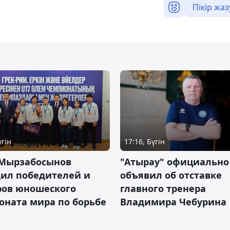
Пікір жаз
үгін
17:16, Бүгін
 Мырзабосынов
"Атырау" официально
дил победителей и
объявил об отставке
ров юношеского
главного тренера
оната мира по борьбе
Владимира Чебурина