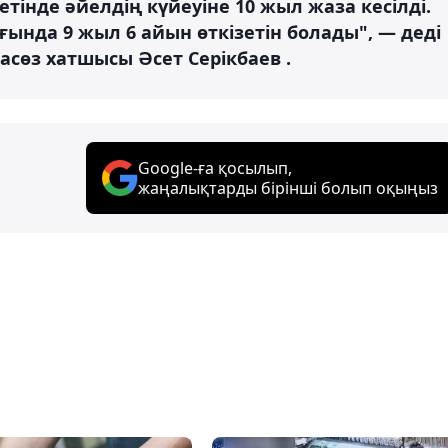
тінде әйелдің күйеуіне 10 жыл жаза кесілді.
ғында 9 жыл 6 айын өткізетін болады", — деді
асөз хатшысы Әсет Серікбаев .
Google-ға қосылып,
жаңалықтарды бірінші болып оқыңыз