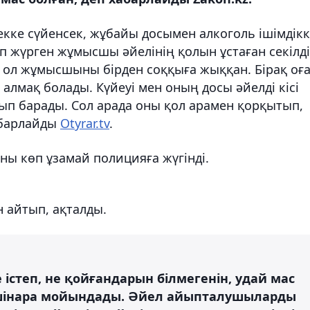
екке сүйенсек, жұбайы досымен алкоголь ішімдік
еп жүрген жұмысшы әйелінің қолын ұстаған секілді
н ол жұмысшыны бірден соққыға жыққан. Бірақ оғ
ш алмақ болады. Күйеуі мен оның досы әйелді кісі
ып барады. Сол арада оны қол арамен қорқытып,
абарлайды
Otyrar.tv
.
ны көп ұзамай полицияға жүгінді.
н айтып, ақталды.
 істеп, не қойғандарын білмегенін, удай мас
ішінара мойындады. Әйел айыпталушыларды