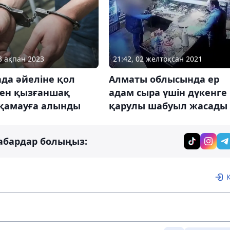
13 ақпан 2023
21:42, 02 желтоқсан 2021
да әйеліне қол
Алматы облысында ер
ген қызғаншақ
адам сыра үшін дүкенге
 қамауға алынды
қарулы шабуыл жасады
абардар болыңыз: