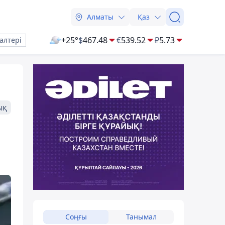
Алматы
Қаз
+25°
$
467.48
€
539.52
₽
5.73
алтері
ық
Соңғы
Танымал