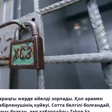
қараңғы жерде әйелді зорлады. Қол арамен
бірленушінің күйеуі. Сотта белгілі болғандай,
мас болған, деп хабарлайды Zakon.kz.