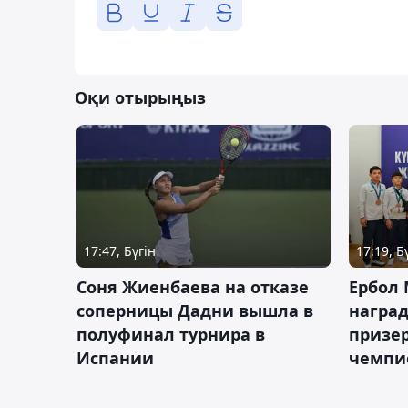
Оқи отырыңыз
17:47, Бүгін
17:19, Б
Соня Жиенбаева на отказе
Ербол
соперницы Дадни вышла в
награ
полуфинал турнира в
призе
Испании
чемпи