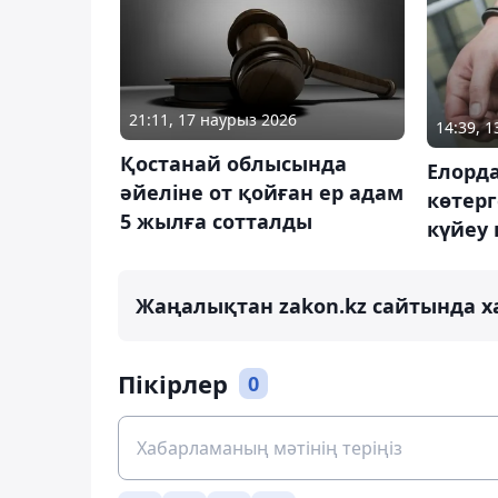
21:11, 17 наурыз 2026
14:39, 
Қостанай облысында
Елорда
әйеліне от қойған ер адам
көтер
5 жылға сотталды
күйеу
Жаңалықтан zakon.kz сайтында х
Пікірлер
0