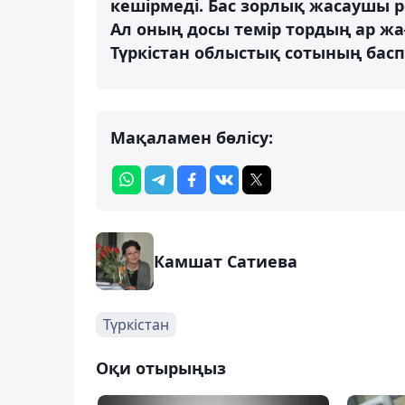
кешірмеді. Бас зорлық жасаушы ре
Ал оның досы темір тордың ар жа
Түркістан облыстық сотының басп
Мақаламен бөлісу:
Камшат Сатиева
Түркістан
Оқи отырыңыз