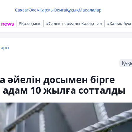
Саясат
Әлем
Қаржы
Оқиға
Құқық
Мақалалар
#Қазақмыс
#Салыстырмалы Қазақстан
#Халық бухг
тары
Құқ
а әйелін досымен бірге
 адам 10 жылға сотталды