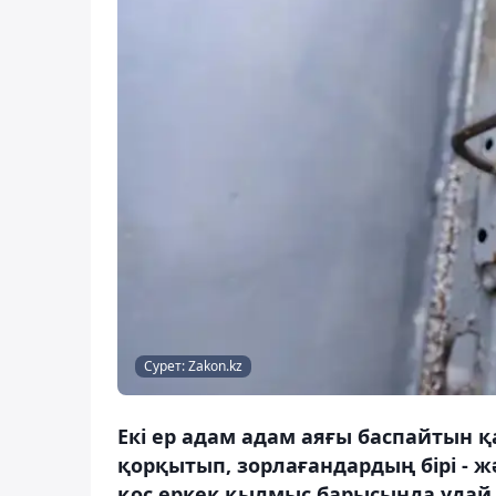
Сурет: Zakon.kz
Екі ер адам адам аяғы баспайтын 
қорқытып, зорлағандардың бірі - жә
қос еркек қылмыс барысында удай 