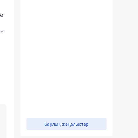
ке
ан
Барлық жаңалықтар