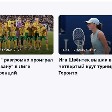
07 тамыз 2026
01:51, 07 тамыз 2026
" разгромно проиграл
Ига Швёнтек вышла в
зану" в Лиге
четвёртый круг турни
ренций
Торонто