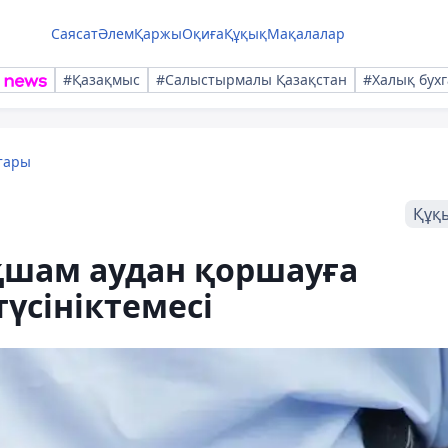
Саясат
Әлем
Қаржы
Оқиға
Құқық
Мақалалар
#Қазақмыс
#Салыстырмалы Қазақстан
#Халық бухг
тары
Құқ
ықшам аудан қоршауға
үсініктемесі