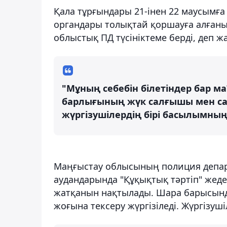
Қала тұрғындары 21-інен 22 маусымға
органдары толықтай қоршауға алғаны
облыстық ПД түсініктеме берді, деп жа
"Мұның себебін білетіндер бар 
барлығының жүк салғышы мен сало
жүргізушілердің бірі басылымның 
Маңғыстау облысының полиция департ
аудандарында "Құқықтық тәртіп" жед
жатқанын нақтылады. Шара барысында 
жоғына тексеру жүргізіледі. Жүргізуш