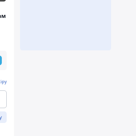
ам
Кіру
у