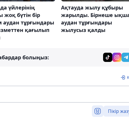
да үйлерінің
Ақтауда жылу құбыры
 жоқ бүтін бір
жарылды. Бірнеше ықш
 аудан тұрғындары
аудан тұрғындары
ызметтен қағылып
жылусыз қалды
н
абардар болыңыз:
Пікір жаз