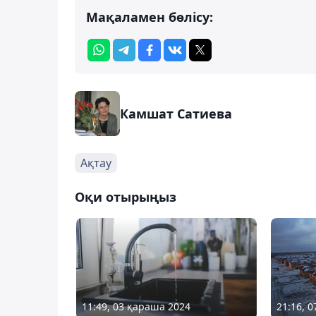
Мақаламен бөлісу:
Камшат Сатиева
Ақтау
Оқи отырыңыз
11:49, 03 қараша 2024
21:16, 