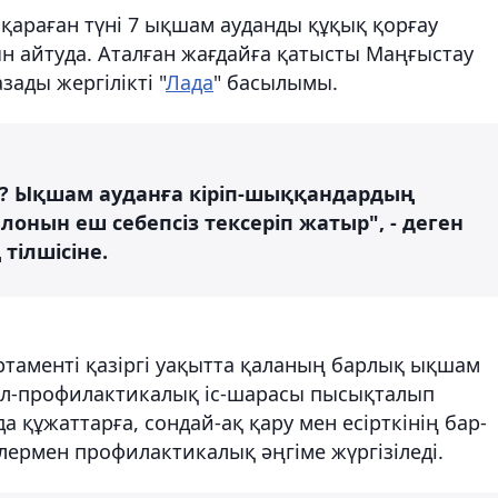
 қараған түні 7 ықшам ауданды құқық қорғау
н айтуда. Аталған жағдайға қатысты Маңғыстау
зады жергілікті "
Лада
" басылымы.
ма? Ықшам ауданға кіріп-шыққандардың
нын еш себепсіз тексеріп жатыр", - деген
тілшісіне.
аменті қазіргі уақытта қаланың барлық ықшам
ел-профилактикалық іс-шарасы пысықталып
құжаттарға, сондай-ақ қару мен есірткінің бар-
ілермен профилактикалық әңгіме жүргізіледі.