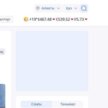
Алматы
Қаз
+19°
$
467.48
€
539.52
₽
5.73
алтері
ық
Соңғы
Танымал