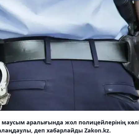
2 маусым аралығында жол полицейлерінің көл
алаңдаулы, деп хабарлайды Zakon.kz.