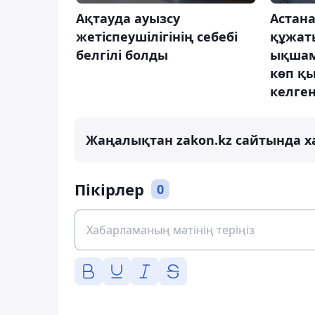
Ақтауда ауызсу
Астана
жетіспеушілігінің себебі
құжаты
белгілі болды
ықшам
көп қ
келге
Жаңалықтан zakon.kz сайтында х
Пікірлер
0