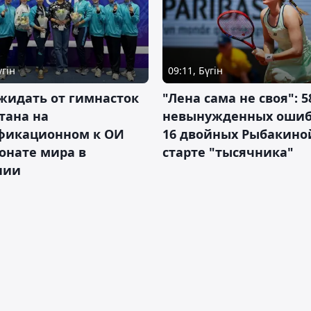
үгін
09:11, Бүгін
жидать от гимнасток
"Лена сама не своя": 5
тана на
невынужденных ошиб
фикационном к ОИ
16 двойных Рыбакино
онате мира в
старте "тысячника"
нии