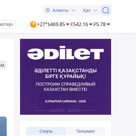
Алматы
Қаз
+27°
$
469.85
€
542.16
₽
5.78
алтері
ам
Соңғы
Танымал