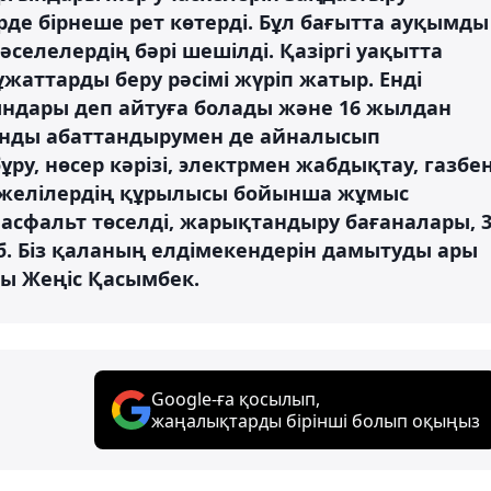
рде бірнеше рет көтерді. Бұл бағытта ауқымды
елелердің бәрі шешілді. Қазіргі уақытта
жаттарды беру рәсімі жүріп жатыр. Енді
ындары деп айтуға болады және 16 жылдан
анды абаттандырумен де айналысып
ру, нөсер кәрізі, электрмен жабдықтау, газбе
к желілердің құрылысы бойынша жұмыс
асфальт төселді, жарықтандыру бағаналары, 
б. Біз қаланың елдімекендерін дамытуды ары
ы Жеңіс Қасымбек.
Google-ға қосылып,
жаңалықтарды бірінші болып оқыңыз