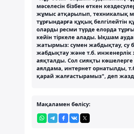
мәселесін бізбен өткен кездесуле
жұмыс атқарылып, техникалық мәс
тұрғындарға құқық белгілейтін құ
оларды ресми түрде елорда тұрғ
кейін тіркеле алады. Ықшам ауд
жатырмыз: сумен жабдықтау, су бұ
жабдықтау және т.б. инженерлі
аяқталды. Сол сияқты көшелерге 
аялдама, интернет орнатылды, т.
қарай жалғастырамыз", деп жазд
Мақаламен бөлісу: