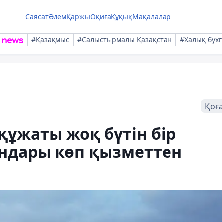
Саясат
Әлем
Қаржы
Оқиға
Құқық
Мақалалар
#Қазақмыс
#Салыстырмалы Қазақстан
#Халық бухг
Қоғ
құжаты жоқ бүтін бір
ндары көп қызметтен