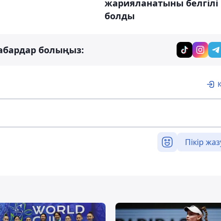
жарияланатыны белгілі
болды
абардар болыңыз:
Пікір жаз