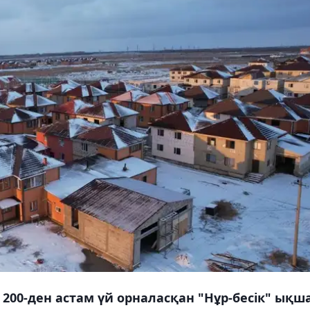
 200-ден астам үй орналасқан "Нұр-бесік" ықш