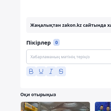
Жаңалықтан zakon.kz сайтында х
Пікірлер
0
Оқи отырыңыз