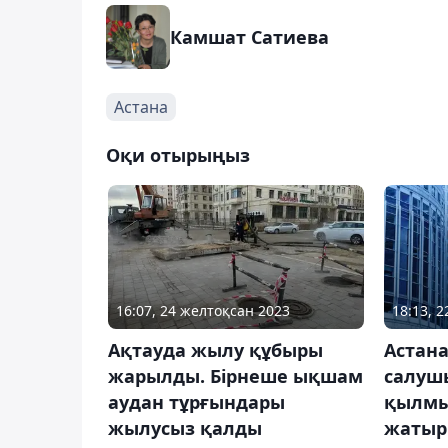
Камшат Сатиева
Астана
Оқи отырыңыз
16:07, 24 желтоқсан 2023
18:13, 
Ақтауда жылу құбыры
Астан
жарылды. Бірнеше ықшам
салуш
аудан тұрғындары
қылмыс
жылусыз қалды
жатыр