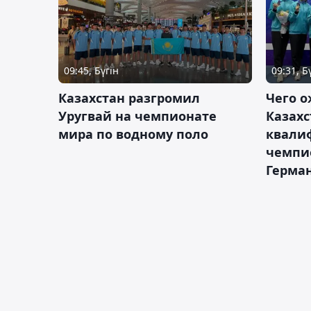
09:45, Бүгін
09:31, Б
Казахстан разгромил
Чего о
Уругвай на чемпионате
Казахс
мира по водному поло
квали
чемпи
Герма