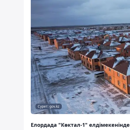
Сурет: gov.kz
Елордада "Көктал-1" елдімекенінде