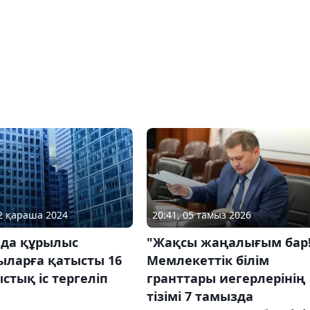
22 қараша 2024
20:41, 05 тамыз 2026
ада құрылыс
"Жақсы жаңалығым бар!
ыларға қатысты 16
Мемлекеттік білім
тық іс тергеліп
гранттары иегерлерінің
тізімі 7 тамызда