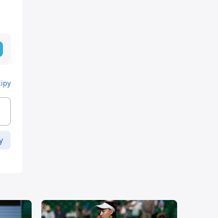
Кіру
у