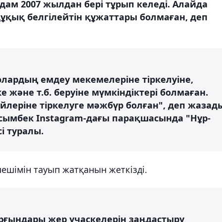
дам 2007 жылдан бері тұрып келеді. Алайда
құқық белгілейтін құжаттары болмаған, деп
 олардың емдеу мекемелеріне тіркелуіне,
 және т.б. беруіне мүмкіндіктері болмаған.
йлеріне тіркелуге мәжбүр болған", деп жазад
асымбек Instagram-дағы парақшасында "Нұр-
і туралы.
 шешімін тауып жатқанын жеткізді.
рғындары жер учаскелерін заңдастыру