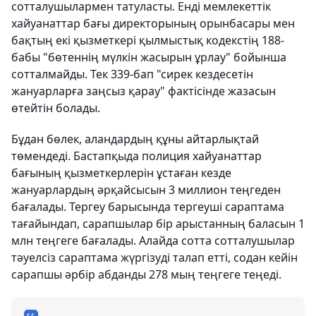
сотталушылармен татуласты. Енді мемлекеттік
хайуанаттар бағы директорының орынбасары мен
бақтың екі қызметкері қылмыстық кодекстің 188-
бабы "бөтеннің мүлкін жасырын ұрлау" бойынша
сотталмайды. Тек 339-бап "сирек кездесетін
жануарларға заңсыз қарау" фактісінде жазасын
өтейтін болады.
Бұдан бөлек, аландардың құны айтарлықтай
төмендеді. Бастапқыда полиция хайуанаттар
бағының қызметкерлерін ұстаған кезде
жануарлардың әрқайсысын 3 миллион теңгеден
бағалады. Тергеу барысында тергеуші сараптама
тағайындап, сарапшылар бір арыстанның баласын 1
млн теңгеге бағалады. Алайда сотта сотталушылар
тәуелсіз сараптама жүргізуді талап етті, содан кейін
сарапшы әрбір абданды 278 мың теңгеге теңеді.