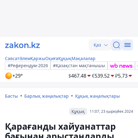
Қаз
Саясат
Әлем
Қаржы
Оқиға
Құқық
Мақалалар
#Референдум-2026
#Қазақстан мақтанышы
+29°
$
467.48
€
539.52
₽
5.73
Басты
Барлық жаңалықтар
Құқық жаңалықтары
Құқық
11:07, 23 қыркүйек 2024
Қарағанды хайуанаттар
бағынан арыстандарды