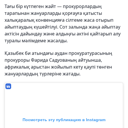
Тағы бір күтпеген жайт — прокурорлардың
тарапынан жануарларды қорғауға қатысты
халықаралық конвенцияға сілтеме жаса отырып
айыптаудың күшейтілуі. Сот залында жаңа айыптау
актісін дайындау және алдыңғы актіні қайтарып алу
туралы мәлімдеме жасалды.
Қазыбек би атындағы аудан прокуратурасының
прокуроры Фарида Садуованың айтуынша,
африкалық арыстан жойылып кету қаупі төнген
жануарлардың түрлеріне жатады.
Посмотреть эту публикацию в Instagram