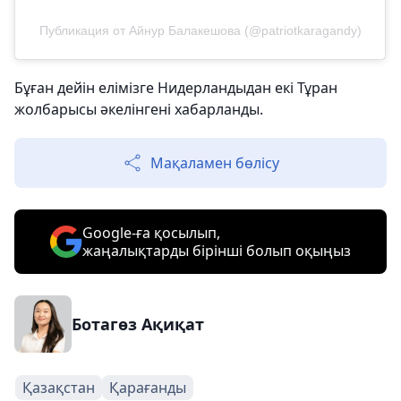
Публикация от Айнур Балакешова (@patriotkaragandy)
Бұған дейін елімізге Нидерландыдан екі Тұран
жолбарысы әкелінгені хабарланды.
Мақаламен бөлісу
Google-ға қосылып,
жаңалықтарды бірінші болып оқыңыз
Ботагөз Ақиқат
Қазақстан
Қарағанды