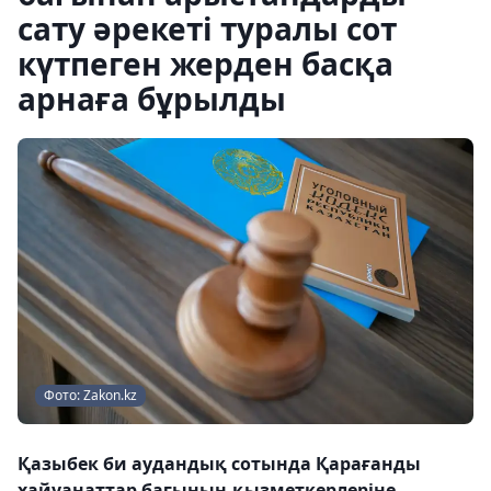
сату әрекеті туралы сот
күтпеген жерден басқа
арнаға бұрылды
Фото: Zakon.kz
Қазыбек би аудандық сотында Қарағанды
хайуанаттар бағының қызметкерлеріне