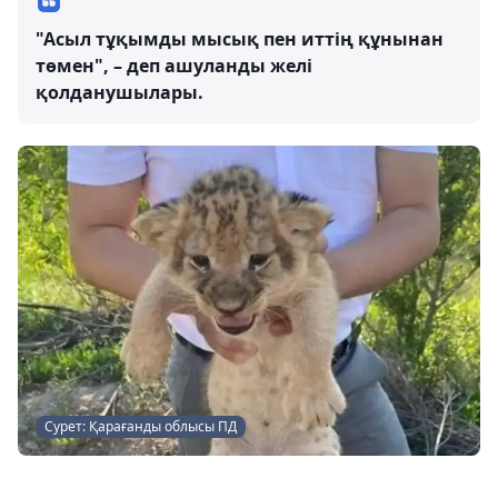
"Асыл тұқымды мысық пен иттің құнынан
төмен", – деп ашуланды желі
қолданушылары.
Сурет: Қарағанды облысы ПД