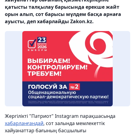
қатысты талқылау барысында ерекше жайт
орын алып, сот барысы мүлдем басқа арнаға
ауысты, деп хабарлайды Zakon.kz.
Жергілікті "Патриот" Instagram парақшасында
хабарланғандай
, сот залында мемлекеттік
хайуанаттар бағының басшылығы