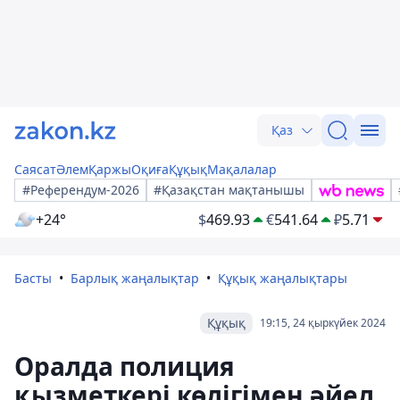
Қаз
Саясат
Әлем
Қаржы
Оқиға
Құқық
Мақалалар
#Референдум-2026
#Қазақстан мақтанышы
+24°
$
469.93
€
541.64
₽
5.71
Басты
Барлық жаңалықтар
Құқық жаңалықтары
Құқық
19:15, 24 қыркүйек 2024
Оралда полиция
қызметкері көлігімен әйел