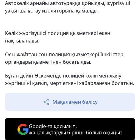
Автокөлік арнайы автотұраққа қойылды, жүргізуші
уақытша ұстау изоляторына қамалды.
Көлік жүргізушісі полиция қызметкері екені
нақтыланады.
Осы жайттан соң полиция қызметкері Ішкі істер
органдары қызметінен босатылды.
Бұған дейін Өскеменде полицей көлігімен жаяу
жүргіншіні қағып, мерт еткені хабарланған болатын.
Мақаламен бөлісу
Google-ға қосылып,
жаңалықтарды бірінші болып оқыңыз