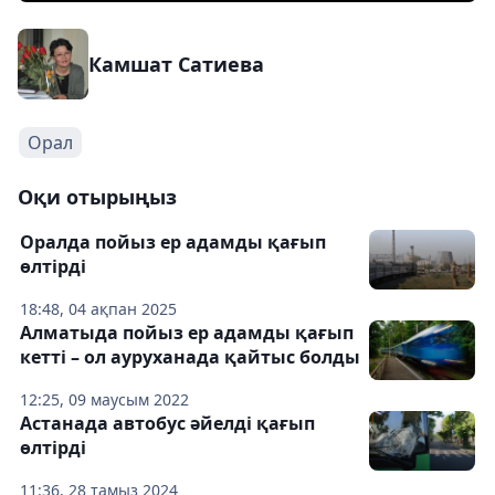
Камшат Сатиева
Орал
Оқи отырыңыз
Оралда пойыз ер адамды қағып
өлтірді
18:48, 04 ақпан 2025
Алматыда пойыз ер адамды қағып
кетті – ол ауруханада қайтыс болды
12:25, 09 маусым 2022
Астанада автобус әйелді қағып
өлтірді
11:36, 28 тамыз 2024