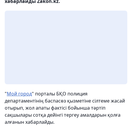
хабарлайды Zakon.kz.
"
Мой город
" порталы БҚО полиция
департаментінің баспасөз қызметіне сілтеме жасай
отырып, жол апаты фактісі бойынша тәртіп
сақшылары сотқа дейінгі тергеу амалдарын қолға
алғанын хабарлайды.