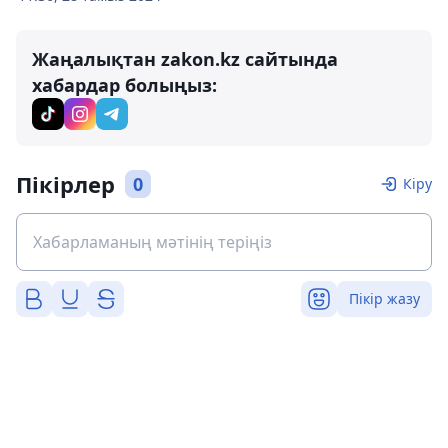
Жаңалықтан zakon.kz сайтында
хабардар болыңыз:
Пікірлер
0
Кіру
Пікір жазу