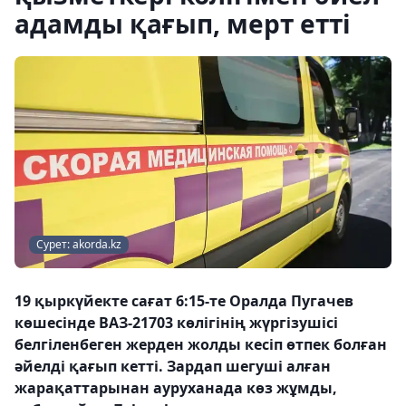
адамды қағып, мерт етті
Сурет: akorda.kz
19 қыркүйекте сағат 6:15-те Оралда Пугачев
көшесінде ВАЗ-21703 көлігінің жүргізушісі
белгіленбеген жерден жолды кесіп өтпек болған
әйелді қағып кетті. Зардап шегуші алған
жарақаттарынан ауруханада көз жұмды,