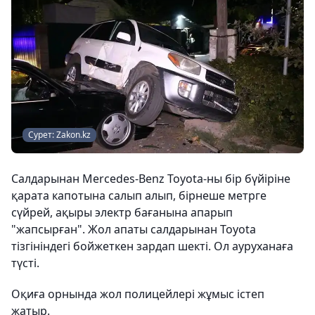
Сурет: Zakon.kz
Салдарынан Mercedes-Benz Toyota-ны бір бүйіріне
қарата капотына салып алып, бірнеше метрге
сүйрей, ақыры электр бағанына апарып
"жапсырған". Жол апаты салдарынан Toyota
тізгініндегі бойжеткен зардап шекті. Ол ауруханаға
түсті.
Оқиға орнында жол полицейлері жұмыс істеп
жатыр.