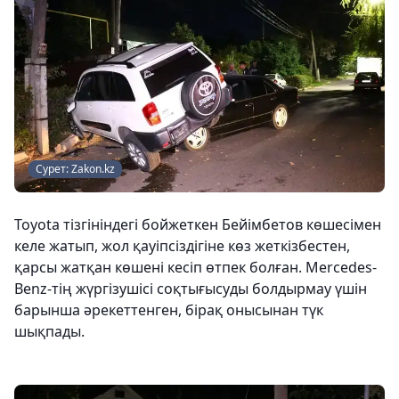
Сурет: Zakon.kz
Toyota тізгініндегі бойжеткен Бейімбетов көшесімен
келе жатып, жол қауіпсіздігіне көз жеткізбестен,
қарсы жатқан көшені кесіп өтпек болған. Mercedes-
Benz-тің жүргізушісі соқтығысуды болдырмау үшін
барынша әрекеттенген, бірақ онысынан түк
шықпады.