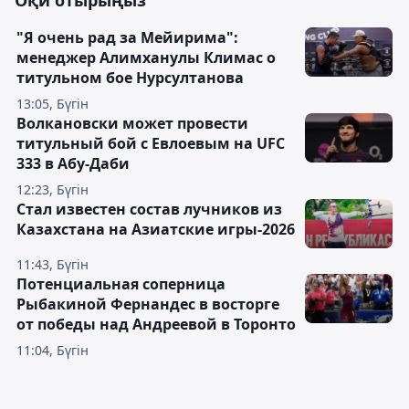
Оқи отырыңыз
"Я очень рад за Мейирима":
менеджер Алимханулы Климас о
титульном бое Нурсултанова
13:05, Бүгін
Волкановски может провести
титульный бой с Евлоевым на UFC
333 в Абу-Даби
12:23, Бүгін
Стал известен состав лучников из
Казахстана на Азиатские игры-2026
11:43, Бүгін
Потенциальная соперница
Рыбакиной Фернандес в восторге
от победы над Андреевой в Торонто
11:04, Бүгін