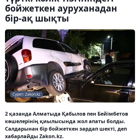
бойжеткен ауруханадан
бір-ақ шықты
Сурет: Zakon.kz
2 қазанда Алматыда Қабылов пен Бейімбетов
көшелерінің қиылысында жол апаты болды.
Салдарынан бір бойжеткен зардап шекті, деп
хабарлайды Zakon.kz.