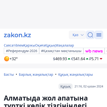
Қаз
Саясат
Әлем
Қаржы
Оқиға
Құқық
Мақалалар
#Референдум-2026
#Қазақстан мақтанышы
+32°
$
469.93
€
541.64
₽
5.71
Басты
Барлық жаңалықтар
Құқық жаңалықтары
Құқық
21:16, 02 қазан 2024
Алматыда жол апатына
түрткі көлік тізгініндегі