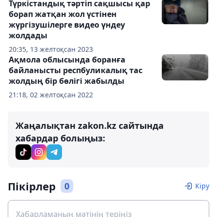
Түркістандық тәртіп сақшысы қар
борап жатқан жол үстінен
жүргізушілерге видео үндеу
жолдады
20:35, 13 желтоқсан 2023
Ақмола облысында боранға
байланысты респбуликалық тас
жолдың бір бөлігі жабылды
21:18, 02 желтоқсан 2022
Жаңалықтан zakon.kz сайтында
хабардар болыңыз:
Пікірлер
0
Кіру