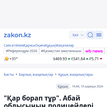
Қаз
Саясат
Әлем
Қаржы
Оқиға
Құқық
Мақалалар
#Референдум-2026
#Қазақстан мақтанышы
+31°
$
469.93
€
541.64
₽
5.71
Басты
Барлық жаңалықтар
Құқық жаңалықтары
Құқық
16:44, 10 қараша 2024
"Қар борап тұр". Абай
облысының полицейлері