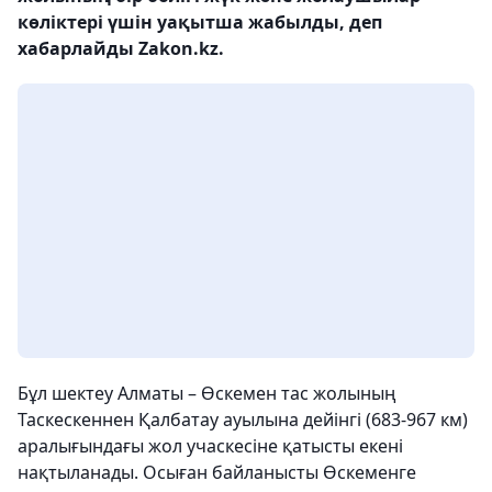
көліктері үшін уақытша жабылды, деп
хабарлайды Zakon.kz.
Бұл шектеу Алматы – Өскемен тас жолының
Таскескеннен Қалбатау ауылына дейінгі (683-967 км)
аралығындағы жол учаскесіне қатысты екені
нақтыланады. Осыған байланысты Өскеменге