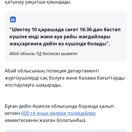
қатынау уақытша қиындады.
"Шектеу 10 қарашада сағат 16:30-дан бастап
күшіне енді және ауа райы жағдайлары
жақсарғанға дейін өз күшінде болады".
Абай облысы ПД баспасөз қызметі
Абай облысының полиция департаменті
жүргізушілерді сақ болуға және балама бағыттарды
жоспарлауға шақырады.
Бұған дейін Ақмола облысында боранда қалып
кеткен
600-ге жуық көлікке полицейлер
көмектескенін жазған болатынбыз.