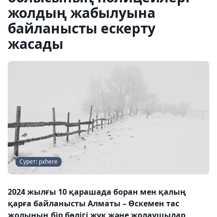
жолдың жабылуына
байланысты ескерту
жасады
Сурет: pxhere
2024 жылғы 10 қарашада боран мен қалың
қарға байланысты Алматы – Өскемен тас
жолының бір бөлігі жүк және жолаушылар