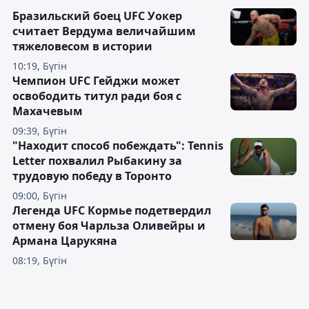
Бразильский боец UFC Уокер
считает Вердума величайшим
тяжеловесом в истории
10:19, Бүгін
Чемпион UFC Гейджи может
освободить титул ради боя с
Махачевым
09:39, Бүгін
"Находит способ побеждать": Tennis
Letter похвалил Рыбакину за
трудовую победу в Торонто
09:00, Бүгін
Легенда UFC Кормье подетвердил
отмену боя Чарльза Оливейры и
Армана Царукяна
08:19, Бүгін