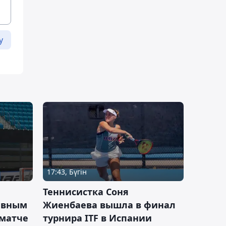
у
17:43, Бүгін
Теннисистка Соня
ивным
Жиенбаева вышла в финал
 матче
турнира ITF в Испании