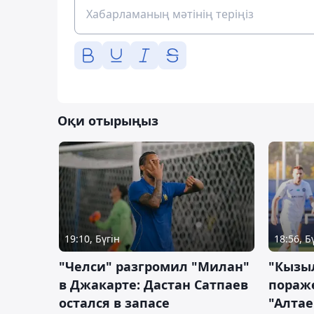
Оқи отырыңыз
19:10, Бүгін
18:56, Б
"Челси" разгромил "Милан"
"Кызыл
в Джакарте: Дастан Сатпаев
пораже
остался в запасе
"Алтае