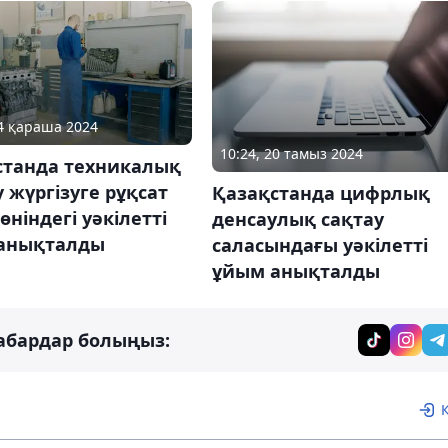
04 қараша 2024
10:24, 20 тамыз 2024
станда техникалық
 жүргізуге рұқсат
Қазақстанда цифрлық
өніндегі уәкілетті
денсаулық сақтау
 анықталды
саласындағы уәкілетті
ұйым анықталды
абардар болыңыз: