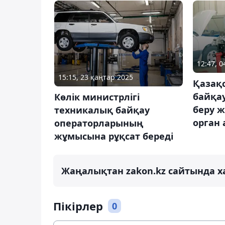
12:47, 
15:15, 23 қаңтар 2025
Қазақ
байқау
Көлік министрлігі
беру ж
техникалық байқау
орган
операторларының
жұмысына рұқсат береді
Жаңалықтан zakon.kz сайтында х
Пікірлер
0