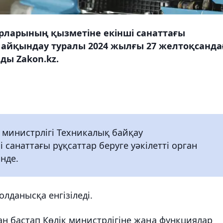
рларының қызметіне екінші санаттағы
ды айқындау туралы 2024 жылғы 27 желтоқсанд
ды Zakon.kz.
 министрлігі Техникалық байқау
санаттағы рұқсаттар беруге уәкілетті орган
інде.
олданысқа енгізіледі.
ан бастап Көлік министрлігіне жаңа функциялар