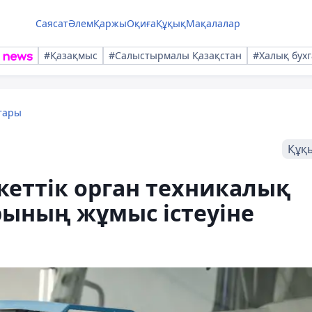
Саясат
Әлем
Қаржы
Оқиға
Құқық
Мақалалар
#Қазақмыс
#Салыстырмалы Қазақстан
#Халық бухг
тары
Құқ
кеттік орган техникалық
рының жұмыс істеуіне