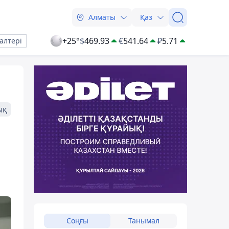
Алматы
Қаз
+25°
$
469.93
€
541.64
₽
5.71
алтері
ық
Соңғы
Танымал