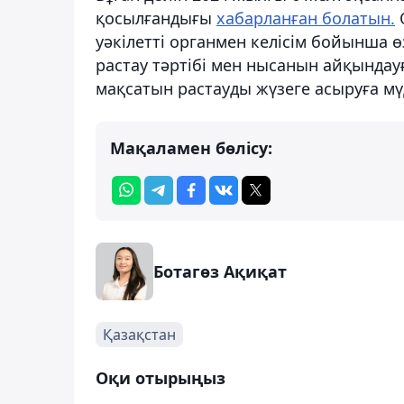
қосылғандығы
хабарланған болатын.
О
уәкілетті органмен келісім бойынша 
растау тәртібі мен нысанын айқындау
мақсатын растауды жүзеге асыруға мү
Мақаламен бөлісу:
Ботагөз Ақиқат
Қазақстан
Оқи отырыңыз