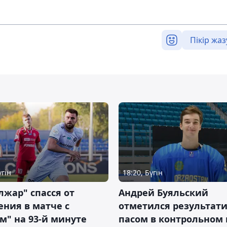
Пікір жаз
үгін
18:20, Бүгін
жар" спасся от
Андрей Буяльский
ния в матче с
отметился результат
м" на 93-й минуте
пасом в контрольном