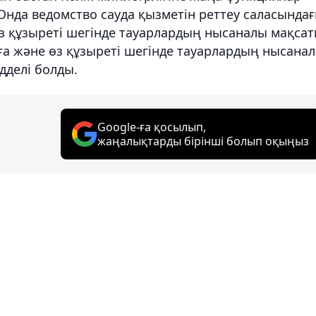
нда ведомство сауда қызметін реттеу саласында
өз құзыреті шегінде тауарлардың нысаналы мақса
ға және өз құзыреті шегінде тауарлардың нысана
дделі болды.
Google-ға қосылып,
жаңалықтарды бірінші болып оқыңыз