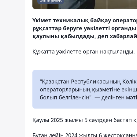
Фото: pexels
Үкімет техникалық байқау операто
рұқсаттар беруге уәкілетті орган
қаулыны қабылдады, деп хабарлай
Құжатта уәкілетте орган нақтыланды.
"Қазақстан Республикасының Көлік
операторларының қызметіне екінші 
болып белгіленсін", — делінген мәт
Қаулы 2025 жылғы 5 сәуірден бастап қ
Бұған дейін 2024 жылғы 6 желтоқсанн