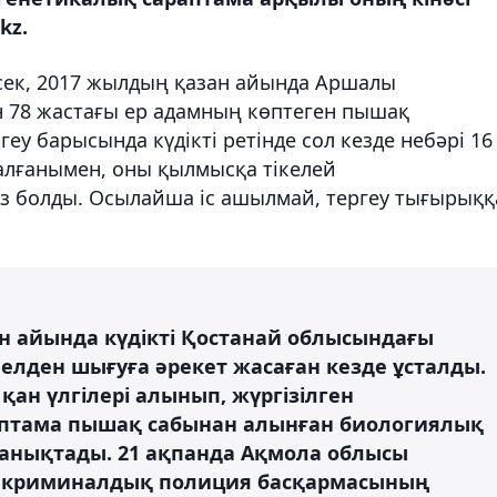
kz.
сек, 2017 жылдың қазан айында Аршалы
ен 78 жастағы ер адамның көптеген пышақ
геу барысында күдікті ретінде сол кезде небәрі 16
талғанымен, оны қылмысқа тікелей
із болды. Осылайша іс ашылмай, тергеу тығырыққ
 айында күдікті Қостанай облысындағы
 елден шығуға әрекет жасаған кезде ұсталды.
қан үлгілері алынып, жүргізілген
птама пышақ сабынан алынған биологиялық
 анықтады. 21 ақпанда Ақмола облысы
н криминалдық полиция басқармасының