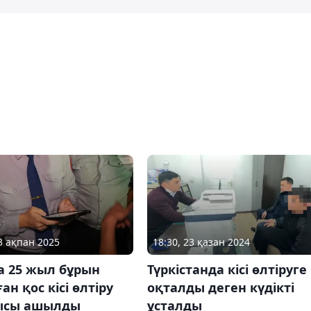
03 ақпан 2025
18:30, 23 қазан 2024
а 25 жыл бұрын
Түркістанда кісі өлтіруге
ан қос кісі өлтіру
оқталды деген күдікті
ысы ашылды
ұсталды