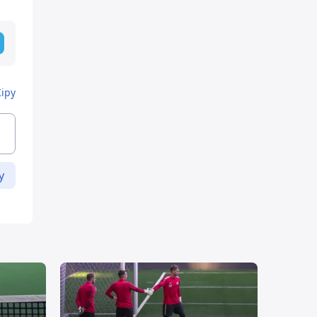
Кіру
у