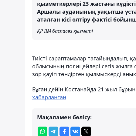
қызметкерлері 23 жастағы күдікті
Аршалы ауданының уақытша ұстау
аталған кісі өлтіру фактісі бойын
ҚР ІІМ баспасөз қызметі
Тиісті сараптамалар тағайындалып, қа
облысының полицейлері сегіз жылға со
зор қауіп төндірген қылмыскерді аны
Бұған дейін Қостанайда 21 жыл бұрын
хабарланған
.
Мақаламен бөлісу: