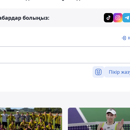
абардар болыңыз:
Пікір жаз