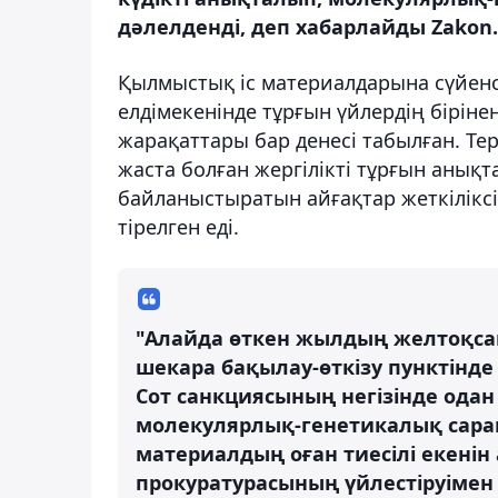
дәлелденді, деп хабарлайды Zakon.
Қылмыстық іс материалдарына сүйен
елдімекенінде тұрғын үйлердің бірін
жарақаттары бар денесі табылған. Тер
жаста болған жергілікті тұрғын анық
байланыстыратын айғақтар жеткілікс
тірелген еді.
"Алайда өткен жылдың желтоқсан
шекара бақылау-өткізу пунктінде
Сот санкциясының негізінде одан 
молекулярлық-генетикалық сара
материалдың оған тиесілі екенін
прокуратурасының үйлестіруіме