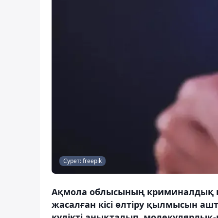
Сурет: freepik
Ақмола облысының криминалдық п
жасалған кісі өлтіру қылмысын аш
күдікті анықталып, молекулярлық-