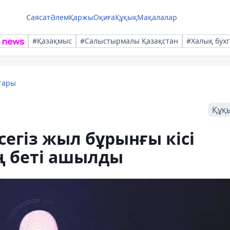
Саясат
Әлем
Қаржы
Оқиға
Құқық
Мақалалар
#Қазақмыс
#Салыстырмалы Қазақстан
#Халық бухг
тары
Құқ
егіз жыл бұрынғы кісі
 беті ашылды