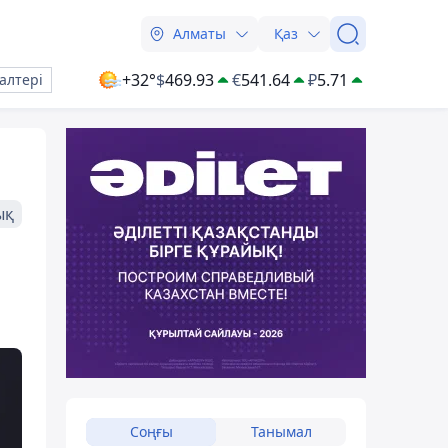
Алматы
Қаз
+32°
$
469.93
€
541.64
₽
5.71
алтері
ық
Соңғы
Танымал