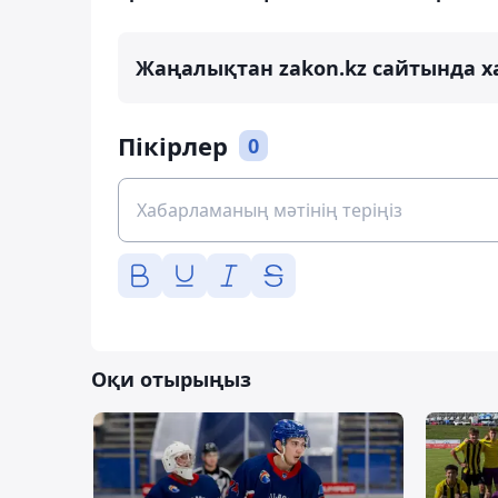
Жаңалықтан zakon.kz сайтында х
Пікірлер
0
Оқи отырыңыз