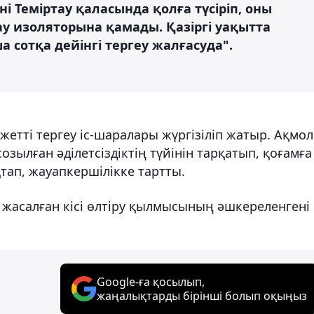
ні Теміртау қаласында қолға түсіріп, оны
 изоляторына қамады. Қазіргі уақытта
ша сотқа дейінгі тергеу жалғасуда".
жетті тергеу іс-шаралары жүргізіліп жатыр. Ақмол
зылған әділетсіздіктің түйінін тарқатып, қоғамға
қтап, жауапкершілікке тартты.
 жасалған кісі өлтіру қылмысының әшкереленгені
Google-ға қосылып,
жаңалықтарды бірінші болып оқыңыз