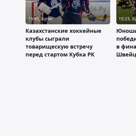
15:45, Бүгін
15:23, Б
Казахстанские хоккейные
Юноши
клубы сыграли
побед
товарищескую встречу
в фина
перед стартом Кубка РК
Швейц