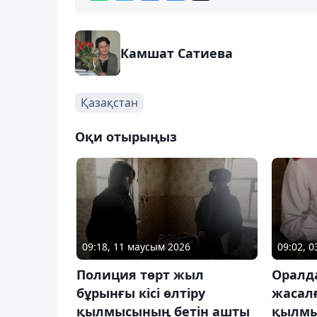
Камшат Сатиева
Қазақстан
Оқи отырыңыз
09:18, 11 маусым 2026
09:02, 
Полиция төрт жыл
Оралд
бұрынғы кісі өлтіру
жасалғ
қылмысының бетін ашты
қылм