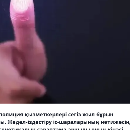
олиция қызметкерлері сегіз жыл бұрын
ты. Жедел-іздестіру іс-шараларының нәтижесі
генетикалық сараптама арқылы оның кінәсі