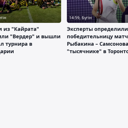
үгін
14:59, Бүгін
 из "Кайрата"
Эксперты определили
или "Вердер" и вышли
победительницу матч
л турнира в
Рыбакина – Самсонова
арии
"тысячнике" в Торонт