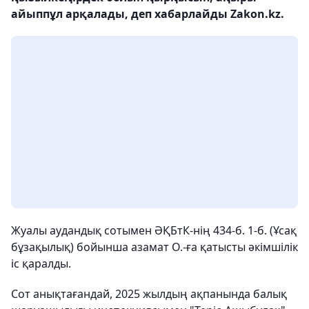
айыппұл арқалады, деп хабарлайды Zakon.kz.
Жуалы аудандық сотымен ӘҚБтК-нің 434-б. 1-б. (Ұсақ
бұзақылық) бойынша азамат О.-ға қатысты әкімшілік
іс қаралды.
Сот анықтағандай, 2025 жылдың ақпанында балық