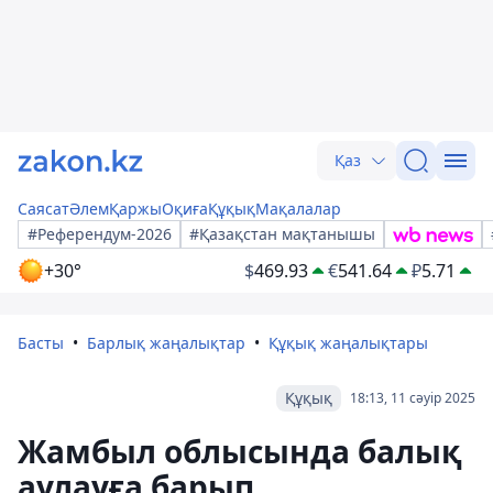
Қаз
Саясат
Әлем
Қаржы
Оқиға
Құқық
Мақалалар
#Референдум-2026
#Қазақстан мақтанышы
+30°
$
469.93
€
541.64
₽
5.71
Басты
Барлық жаңалықтар
Құқық жаңалықтары
Құқық
18:13, 11 сәуір 2025
Жамбыл облысында балық
аулауға барып,