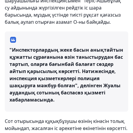
шаруашылығы инспекциясымен "Теріс-Ашыбұлақ"
су айдынында жүргізілген рейдтік іс шара
барысында, мұздық үстінде тиісті рұқсат қағазсыз
балық аулап отырған азамат О-ны байқайды.
"Инспекторлардың жеке басын анықтайтын
құжатты сұрағанына өзін таныстырудан бас
тартып, оларға бағынбай балағат сөздер
айтып қарысылық көрсетті. Нәтижесінде,
инспекция қызметкерлері полиция
шақыруға мәжбүр болған", делінген Жуалы
аудандық сотының баспасөз қызметі
хабарламасында.
Cот отырысында құқықбұзушы өзінің кінәсін толық
мойындап, жасалған іс әрекетіне өкінетінін көрсетті.