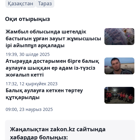
Қазақстан
Тараз
Оқи отырыңыз
Жамбыл облысында шетелдік
бастығын ұрған зауыт жұмысшысы
ірі айыппұл арқалады
19:39, 30 шілде 2025
Атырауда достарымен бірге балық
аулауға шыққан ер адам із-түзсіз
жоғалып кетті
17:32, 12 қыркүйек 2023
Балық аулауға кеткен төртеу
құтқарылды
09:00, 23 наурыз 2025
Жаңалықтан zakon.kz сайтында
хабардар болыңыз: