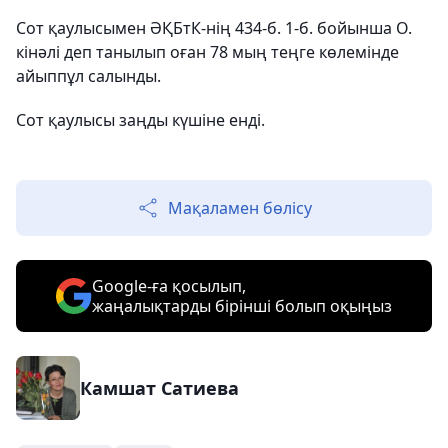
Сот қаулысымен ӘҚБтК-нің 434-б. 1-б. бойынша О.
кінәлі деп танылып оған 78 мың теңге көлемінде
айыппұл салынды.
Сот қаулысы заңды күшіне енді.
Мақаламен бөлісу
Google-ға қосылып,
жаңалықтарды бірінші болып оқыңыз
Камшат Сатиева