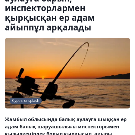
инспекторлармен
қырқысқан ер адам
айыппұл арқалады
Сурет: unsplash
Жамбыл облысында балық аулауға шыққан ер
адам балық шаруашылығы инспекторымен
қызылкеңірдек болып қырқысып, ақыры