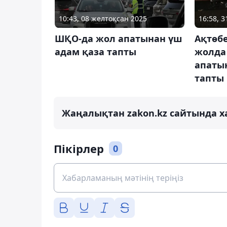
10:43, 08 желтоқсан 2025
16:58, 3
ШҚО-да жол апатынан үш
Ақтөб
адам қаза тапты
жолда
апаты
тапты
Жаңалықтан zakon.kz сайтында х
Пікірлер
0