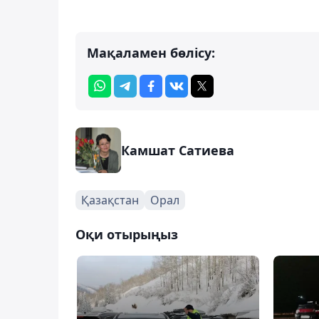
Мақаламен бөлісу:
Камшат Сатиева
Қазақстан
Орал
Оқи отырыңыз