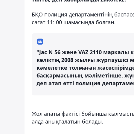
БҚО полиция департаментінің баспасө
сағат 11: 00 шамасында болған.
"Jac N 56 және VAZ 2110 маркалы
көліктің 2008 жылғы жүргізушісі
кәмелетке толмаған жасөспірімд
басқармасының мәліметінше, жүк к
деп атап өтті полиция департамен
Жол апаты фактісі бойынша қылмысты
алда анықталатын болады.