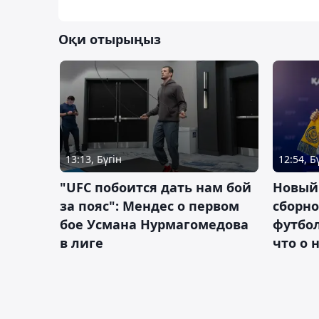
Оқи отырыңыз
13:13, Бүгін
12:54, Б
"UFC побоится дать нам бой
Новый
за пояс": Мендес о первом
сборно
бое Усмана Нурмагомедова
футбол
в лиге
что о 