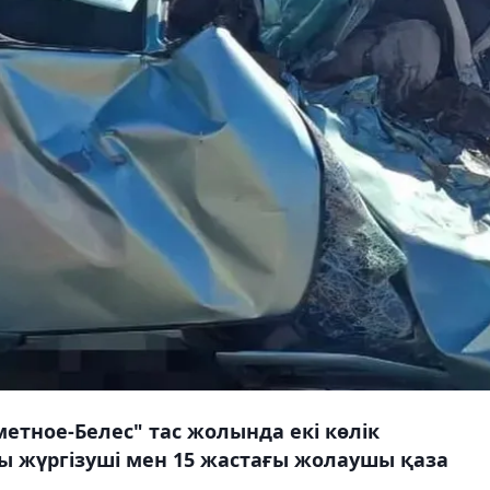
етное-Белес" тас жолында екі көлік
ы жүргізуші мен 15 жастағы жолаушы қаза