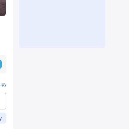
Кіру
у