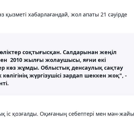
з қызметі хабарлағандай, жол апаты 21 сәуірде
 көліктер соқтығысқан. Салдарынан жеңіл
 мен 2010 жылғы жолаушысы, яғни екі
ер көз жұмды. Облыстық денсаулық сақтау
өлігінің жүргізушісі зардап шеккен жоқ", -
ті.
қ іс қозғалды. Оқиғаның себептері мен мән-жай