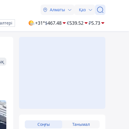
Алматы
Қаз
+31°
$
467.48
€
539.52
₽
5.73
алтері
ық
Соңғы
Танымал