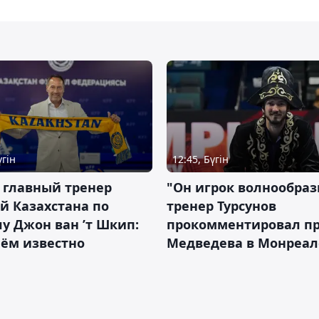
үгін
12:45, Бүгін
 главный тренер
"Он игрок волнообраз
й Казахстана по
тренер Турсунов
у Джон ван ’т Шкип:
прокомментировал п
нём известно
Медведева в Монреал