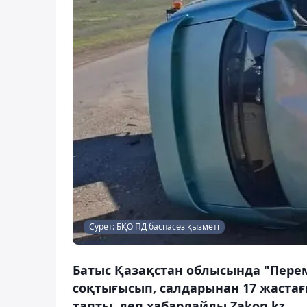
Сурет: БҚО ПД баспасөз қызметі
Батыс Қазақстан облысында "Перем
соқтығысып, салдарынан 17 жастағ
тапты, деп хабарлайды Zakon.kz.