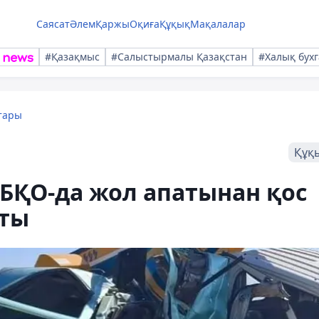
Саясат
Әлем
Қаржы
Оқиға
Құқық
Мақалалар
#Қазақмыс
#Салыстырмалы Қазақстан
#Халық бухг
тары
Құқ
. БҚО-да жол апатынан қос
пты