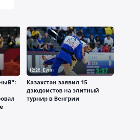
12:28, Бүгін
ный":
Казахстан заявил 15
дзюдоистов на элитный
ровал
турнир в Венгрии
е