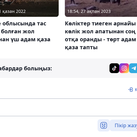
18:54, 27 ақпан 2023
1 қазан 2022
Көліктер тиеген арнайы
е облысында тас
көлік жол апатынан соң
 болған жол
отқа оранды - төрт адам
нан үш адам қаза
қаза тапты
абардар болыңыз:
Пікір жаз