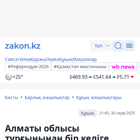
Қаз
Саясат
Әлем
Қаржы
Оқиға
Құқық
Мақалалар
#Референдум-2026
#Қазақстан мақтанышы
+25°
$
469.93
€
541.64
₽
5.71
Басты
Барлық жаңалықтар
Құқық жаңалықтары
Құқық
21:45, 30 сәуір 2025
Алматы облысы
тұрғынынан бір келіге