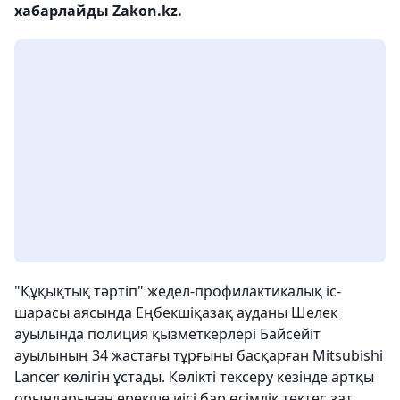
хабарлайды Zakon.kz.
"Құқықтық тәртіп" жедел-профилактикалық іс-
шарасы аясында Еңбекшіқазақ ауданы Шелек
ауылында полиция қызметкерлері Байсейіт
ауылының 34 жастағы тұрғыны басқарған Mitsubishi
Lancer көлігін ұстады. Көлікті тексеру кезінде артқы
орындарынан ерекше иісі бар өсімдік тектес зат