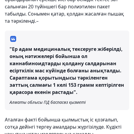
салынған 20 түйіншегі бар полиэтилен пакет
табылды. Сонымен қатар, қолдан жасалған пышақ
та тәркіленді.–
"Ер адам медициналық тексеруге жіберілді,
оның нәтижелері бойынша ол
каннабиноидтарды қолдану салдарынан
есірткілік мас күйінде болғаны анықталды.
Сараптама қорытындысы тәркіленген
заттың салмағы 1 келі 153 грамм кептірілген
қарасора екенін растады".
Алматы облысы ПД баспасөз қызметі
Аталған факті бойынша қылмыстық іс қозғалып,
сотқа дейінгі тергеу амалдары жүргізілуде. Күдікті