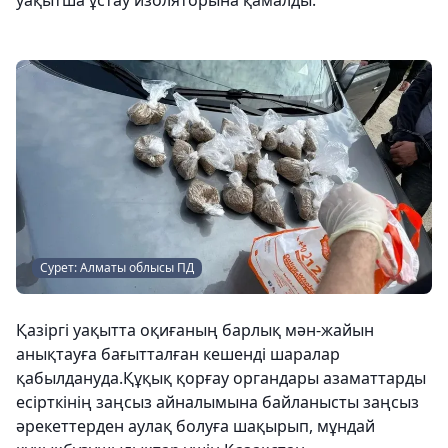
уақытша ұстау изоляторына қамалды.
Сурет: Алматы облысы ПД
Қазіргі уақытта оқиғаның барлық мән-жайын
анықтауға бағытталған кешенді шаралар
қабылдануда.Құқық қорғау органдары азаматтарды
есірткінің заңсыз айналымына байланысты заңсыз
әрекеттерден аулақ болуға шақырып, мұндай