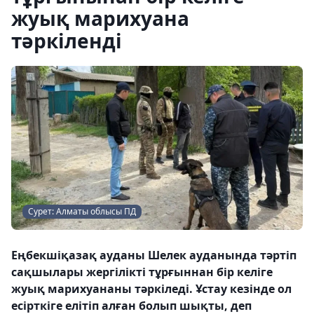
жуық марихуана
тәркіленді
Сурет: Алматы облысы ПД
Еңбекшіқазақ ауданы Шелек ауданында тәртіп
сақшылары жергілікті тұрғыннан бір келіге
жуық марихуананы тәркіледі. Ұстау кезінде ол
есірткіге елітіп алған болып шықты, деп