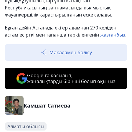
құқықбұзушылықтар үшін Қазақстан
Республикасының заңнамасында қылмыстық
жауапкершілік қарастырылғанын еске салады.
Бұған дейін Астанада екі ер адамнан 270 келіден
астам есірткі мен тапанша тәркіленгенін
жазғанбыз
.
Мақаламен бөлісу
Google-ға қосылып,
жаңалықтарды бірінші болып оқыңыз
Камшат Сатиева
Алматы облысы