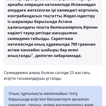
арнайы операция нәтижесінде Испаниядан
елордаға жеткізілген ірі көлемдегі есірткінің
контрабандасын тоқтатты.Жедел-іздестіру
іс-шаралары барысында Астана
қаласындағы пошта бөлімшелерінің бірінен
кәдімгі тауар ретінде жасырылған
сәлемдеме табылды. Сараптама
нәтижесінде оның құрамында 700 грамнан
астам каннабис шайыры бар екені
анықталды", делінген хабарламада.
Сәлемдемені алмақ болған сәтінде 23 жастағы
есірткі тасымалдаушы ұсталды.
Оның тұрғылықты мекенжайын тінту
барысында есірткіні бөлшектеуге арналған
құралдар, таразы, орама материалдары және