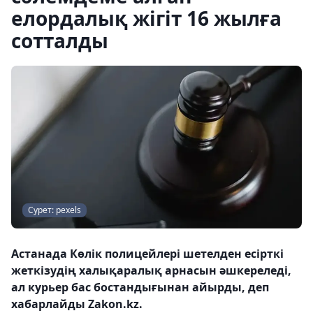
елордалық жігіт 16 жылға
сотталды
Сурет: pexels
Астанада Көлік полицейлері шетелден есірткі
жеткізудің халықаралық арнасын әшкереледі,
ал курьер бас бостандығынан айырды, деп
хабарлайды Zakon.kz.