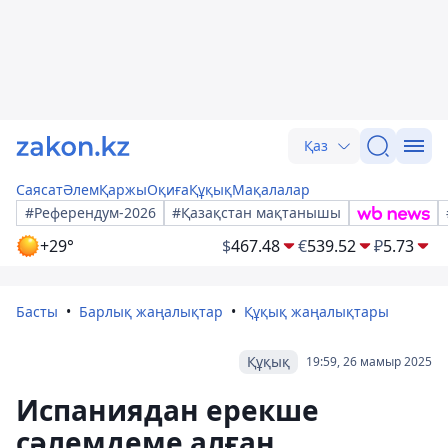
Қаз
Саясат
Әлем
Қаржы
Оқиға
Құқық
Мақалалар
#Референдум-2026
#Қазақстан мақтанышы
+29°
$
467.48
€
539.52
₽
5.73
Басты
Барлық жаңалықтар
Құқық жаңалықтары
Құқық
19:59, 26 мамыр 2025
Испаниядан ерекше
сәлемдеме алған