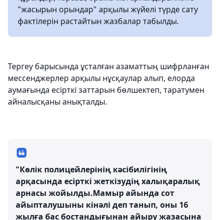
"жасырын орындар" арқылы жүйелі түрде сату
фактілерін растайтын жазбалар табылды.
Тергеу барысында ұсталған азаматтың шифрланған
мессенджерлер арқылы нұсқаулар алып, елорда
аумағында есірткі заттарын бөлшектеп, таратумен
айналысқаны анықталды.
"Көлік полицейлерінің кәсібилігінің
арқасында есірткі жеткізудің халықаралық
арнасы жойылды.Мамыр айында сот
айыпталушыны кінәлі деп танып, оны 16
жылға бас бостандығынан айыру жазасына