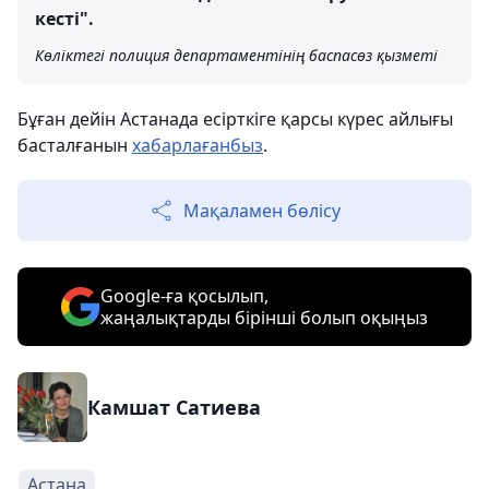
кесті".
Көліктегі полиция департаментінің баспасөз қызметі
Бұған дейін Астанада есірткіге қарсы күрес айлығы
басталғанын
хабарлағанбыз
.
Мақаламен бөлісу
Google-ға қосылып,
жаңалықтарды бірінші болып оқыңыз
Камшат Сатиева
Астана