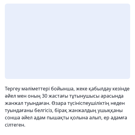
Тергеу мәліметтері бойынша, жеке қабылдау кезінде
әйел мен оның 30 жастағы тұтынушысы арасында
жанжал туындаған. Өзара түсініспеушіліктің неден
туындағаны белгісіз, бірақ жанжалдың ушыққаны
сонша әйел адам пышақты қолына алып, ер адамға
сілтеген.