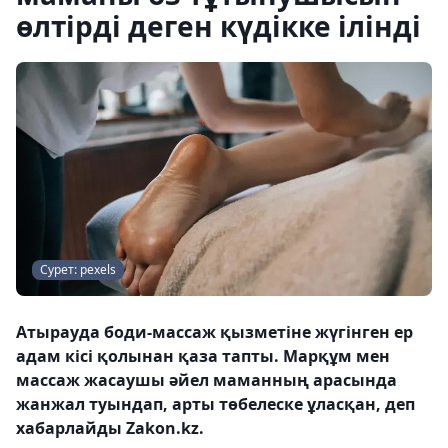
өлтірді деген күдікке ілінді
Сурет: pexels
Атырауда боди-массаж қызметіне жүгінген ер
адам кісі қолынан қаза тапты. Марқұм мен
массаж жасаушы әйел маманның арасында
жанжал туындап, арты төбелеске ұласқан, деп
хабарлайды Zakon.kz.