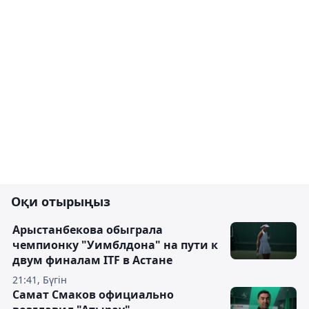
Оқи отырыңыз
Арыстанбекова обыграла
чемпионку "Уимблдона" на пути к
двум финалам ITF в Астане
21:41, Бүгін
Самат Смаков официально