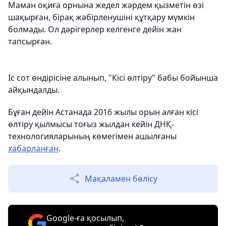
Маман оқиға орнына жедел жәрдем қызметін өзі
шақырған, бірақ жәбірленушіні құтқару мүмкін
болмады. Ол дәрігерлер келгенге дейін жан
тапсырған.
Іс сот өндірісіне алынып, "Кісі өлтіру" бабы бойынша
айқындалды.
Бұған дейін Астанада 2016 жылы орын алған кісі
өлтіру қылмысы тоғыз жылдан кейін ДНҚ-
технологияларының көмегімен ашылғаны
хабарланған
.
Мақаламен бөлісу
Google-ға қосылып,