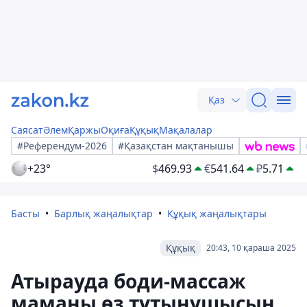
Қаз
Саясат
Әлем
Қаржы
Оқиға
Құқық
Мақалалар
#Референдум-2026
#Қазақстан мақтанышы
+23°
$
469.93
€
541.64
₽
5.71
Басты
Барлық жаңалықтар
Құқық жаңалықтары
Құқық
20:43, 10 қараша 2025
Атырауда боди-массаж
маманы өз тұтынушысын