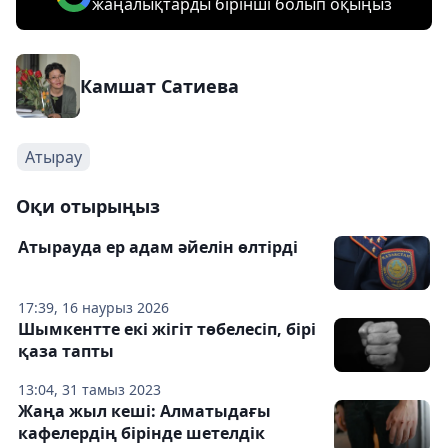
жаңалықтарды бірінші болып оқыңыз
Камшат Сатиева
Атырау
Оқи отырыңыз
Атырауда ер адам әйелін өлтірді
17:39, 16 наурыз 2026
Шымкентте екі жігіт төбелесіп, бірі
қаза тапты
13:04, 31 тамыз 2023
Жаңа жыл кеші: Алматыдағы
кафелердің бірінде шетелдік