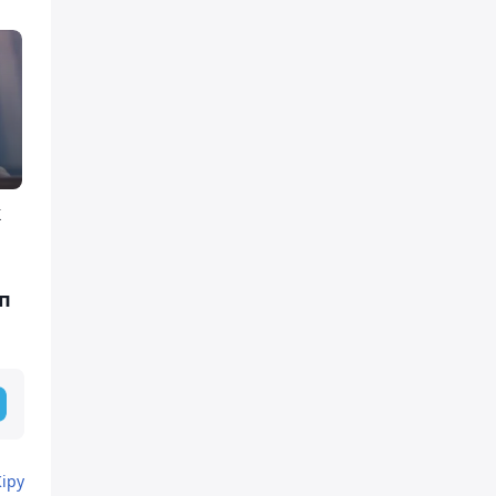
к
п
Кіру