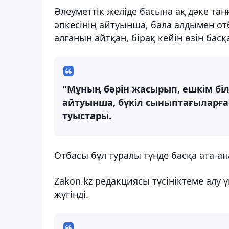
Әлеуметтік желіде басына ақ дәке тан
әпкесінің айтуынша, бала алдымен от
алғанын айтқан, бірақ кейін өзін бас
"Мұның бәрін жасырып, ешкім біл
айтуынша, бүкіл сыныптағыларға 
туыстары.
Отбасы бұл туралы түнде басқа ата-ан
Zakon.kz редакциясы түсініктеме алу
жүгінді.