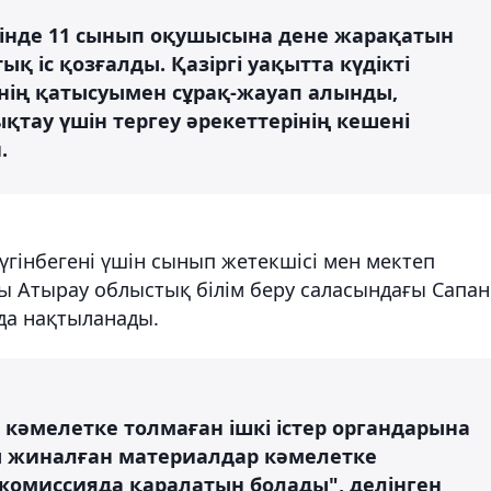
ірінде 11 сынып оқушысына дене жарақатын
қ іс қозғалды. Қазіргі уақытта күдікті
нің қатысуымен сұрақ-жауап алынды,
тау үшін тергеу әрекеттерінің кешені
.
гінбегені үшін сынып жетекшісі мен мектеп
ы Атырау облыстық білім беру саласындағы Сапа
да нақтыланады.
кәмелетке толмаған ішкі істер органдарына
ы жиналған материалдар кәмелетке
 комиссияда қаралатын болады", делінген