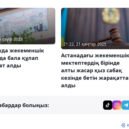
6 сәуір 2023
21:22, 21 қаңтар 2025
уда жекеменшік
Астанадағы жекеменші
да бала құлап
мектептердің бірінде
ат алды
алты жасар қыз сабақ
кезінде бетін жарақатта
алды
абардар болыңыз: