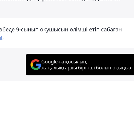
төбеде 9-сынып оқушысын өлімші етіп сабаған
ы
.
Google-ға қосылып,
жаңалықтарды бірінші болып оқыңыз