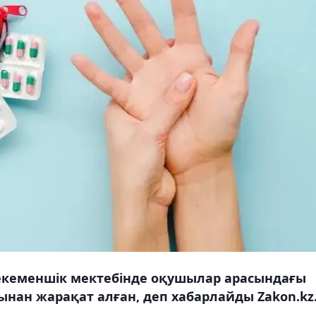
екеменшік мектебінде оқушылар арасындағы
ынан жарақат алған, деп хабарлайды Zakon.kz