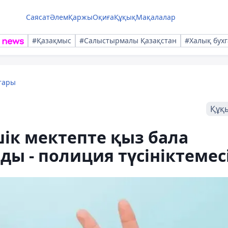
Саясат
Әлем
Қаржы
Оқиға
Құқық
Мақалалар
#Қазақмыс
#Салыстырмалы Қазақстан
#Халық бухг
тары
Құқ
ік мектепте қыз бала
ды - полиция түсініктемес