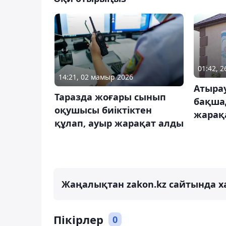
01:42, 2
14:21, 02 мамыр 2026
Атыра
Таразда жоғары сынып
бақша
оқушысы биіктіктен
жарақ
құлап, ауыр жарақат алды
Жаңалықтан zakon.kz сайтында х
Пікірлер
0