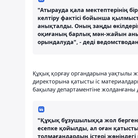
"Атырауда қала мектептерінің б
келтіру фактісі бойынша қылмысты
анықталды. Оның заңды өкілдері
оқиғаның барлық мән-жайын анық
орындалуда", - деді ведомстводан
Құқық қорғау органдарына уақтылы жү
директорына қатысты іс материалдар
бақылау департаментіне жолданғаны 
"Құқық бұзушылыққа жол берген 
есепке қойылды, ал оған қатыст
толмағандардың істері жөніндегі