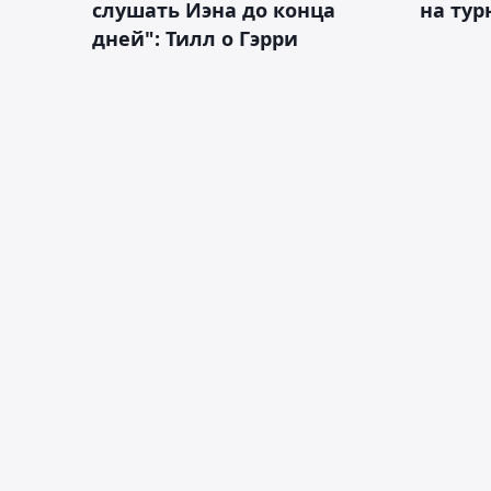
слушать Иэна до конца
на тур
дней": Тилл о Гэрри