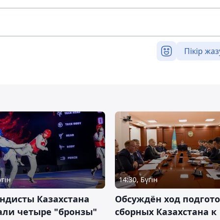
Пікір жаз
үгін
14:30, Бүгін
ндисты Казахстана
Обсуждён ход подгот
али четыре "бронзы"
сборных Казахстана к