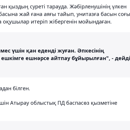
ған қыздың суреті тарауда. Жәбірленушінің үлкен
басына жай ғана аяғы тайып, унитазға басын соғ
қа оқушылар итеріп жібергенін мойындаған.
мес үшін қан еденді жуған. Әпкесінің
ешкімге ешнәрсе айтпау бұйырылған", - дейд
адан білген.
 үшін Атырау облыстық ПД баспасөз қызметіне