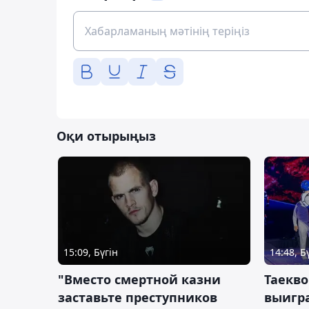
Оқи отырыңыз
15:09, Бүгін
14:48, Б
"Вместо смертной казни
Таекво
заставьте преступников
выигр