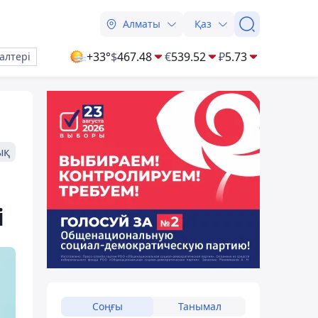
Алматы
Қаз
+33°
$
467.48
€
539.52
₽
5.73
алтері
ық
і
Соңғы
Танымал