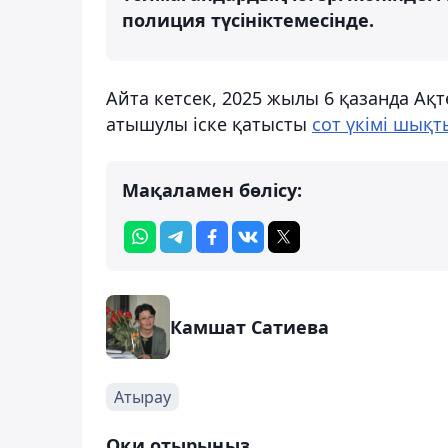
полиция түсініктемесінде.
Айта кетсек, 2025 жылы 6 қазанда Ақ
атышулы іске қатысты
сот үкімі шықт
Мақаламен бөлісу:
Камшат Сатиева
Атырау
Оқи отырыңыз