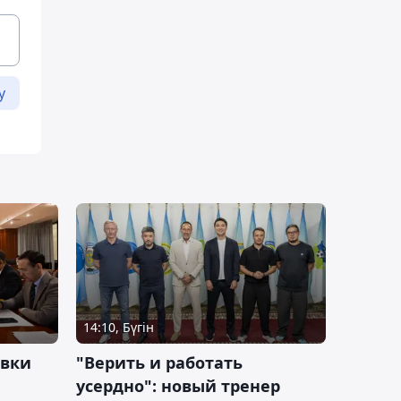
у
14:10, Бүгін
овки
"Верить и работать
усердно": новый тренер