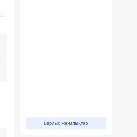
ып
і
Барлық жаңалықтар