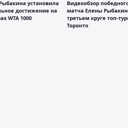
 Рыбакина установила
Видеообзор победног
льное достижение на
матча Елены Рыбакин
ах WTA 1000
третьем круге топ-тур
Торонто