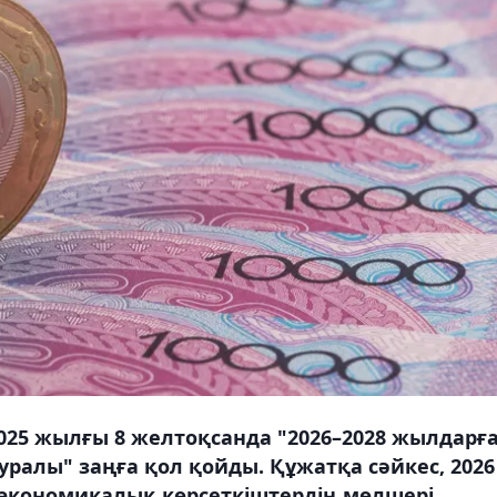
025 жылғы 8 желтоқсанда "2026–2028 жылдарғ
ралы" заңға қол қойды. Құжатқа сәйкес, 2026
к-экономикалық көрсеткіштердің мөлшері