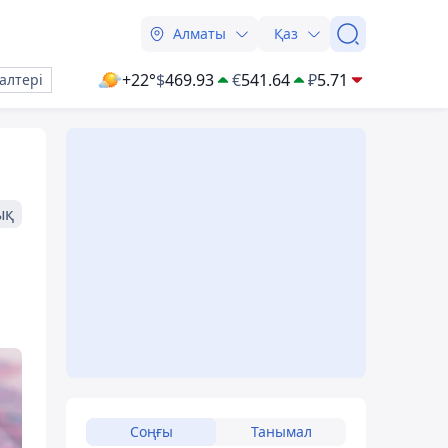
Алматы
Қаз
+22°
$
469.93
€
541.64
₽
5.71
алтері
ық
Соңғы
Танымал