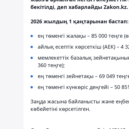
бекітілді, деп хабарлайды Zakon.kz.
2026 жылдың 1 қаңтарынан бастап:
ең төменгі жалақы – 85 000 теңге (өз
айлық есептік көрсеткіш (АЕК) – 4 3
мемлекеттік базалық зейнетақының 
360 теңге);
ең төменгі зейнетақы – 69 049 теңге
ең төменгі күнкөріс деңгейі – 50 85
Заңда жасына байланысты және еңбек
көбейетіні көрсетілген.