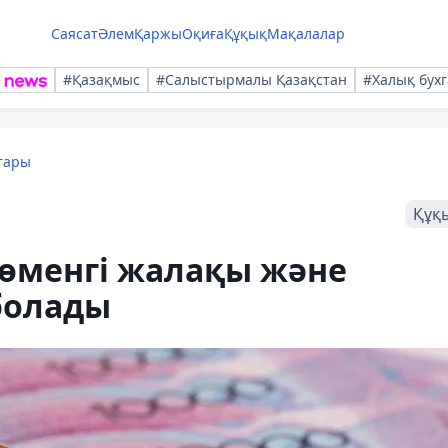
Саясат
Әлем
Қаржы
Оқиға
Құқық
Мақалалар
#Қазақмыс
#Салыстырмалы Қазақстан
#Халық бухг
тары
Құқ
төменгі жалақы және
болады