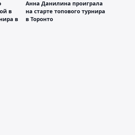
о
Анна Данилина проиграла
ой в
на старте топового турнира
нира в
в Торонто