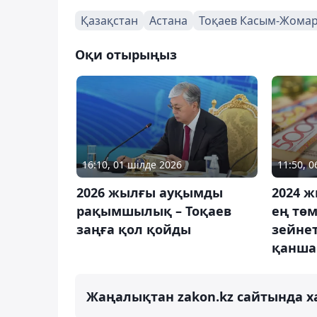
Қазақстан
Астана
Тоқаев Касым-Жома
Оқи отырыңыз
16:10, 01 шілде 2026
11:50, 
2026 жылғы ауқымды
2024 
рақымшылық – Тоқаев
ең төм
заңға қол қойды
зейне
қанша
Жаңалықтан zakon.kz сайтында х