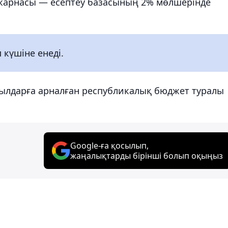
 жарнасы — есептеу базасының 2% мөлшерінде
 күшіне енеді.
 жылдарға арналған республикалық бюджет туралы
Google-ға қосылып,
жаңалықтарды бірінші болып оқыңыз