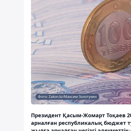
Фото: Zakon.kz/Максим Золотухин
Президент Қасым-Жомарт Тоқаев 2
арналған республикалық бюджет ту
жылға арналған негізгі әлеуметті