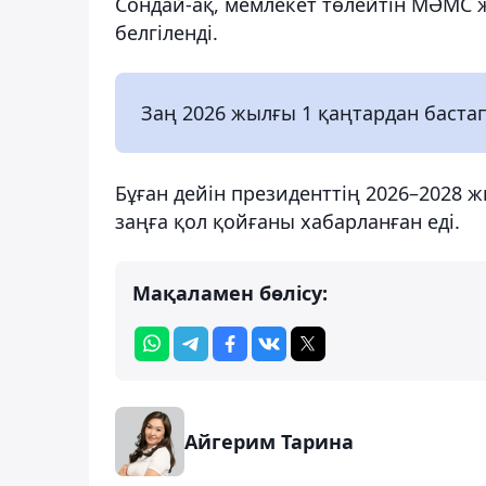
Сондай-ақ, мемлекет төлейтін МӘМС
белгіленді.
Заң 2026 жылғы 1 қаңтардан бастап
Бұған дейін президенттің 2026–2028
заңға қол қойғаны хабарланған еді.
Мақаламен бөлісу:
Айгерим Тарина