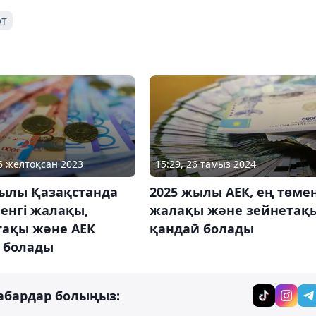
рт
06 желтоқсан 2023
15:29, 26 тамыз 2024
жылы Қазақстанда
2025 жылы АЕК, ең төмен
енгі жалақы,
жалақы және зейнетақ
тақы және АЕК
қандай болады
 болады
абардар болыңыз: