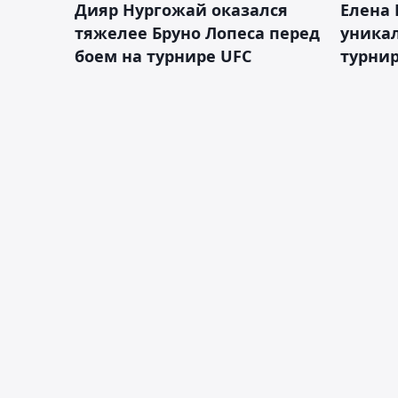
Дияр Нургожай оказался
Елена
тяжелее Бруно Лопеса перед
уника
боем на турнире UFC
турнир