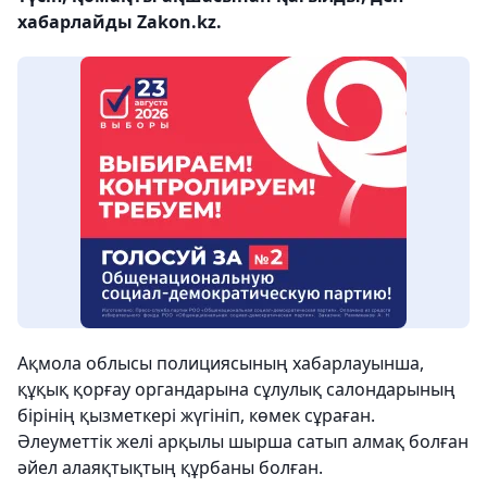
хабарлайды Zakon.kz.
Ақмола облысы полициясының хабарлауынша,
құқық қорғау органдарына сұлулық салондарының
бірінің қызметкері жүгініп, көмек сұраған.
Әлеуметтік желі арқылы шырша сатып алмақ болған
әйел алаяқтықтың құрбаны болған.