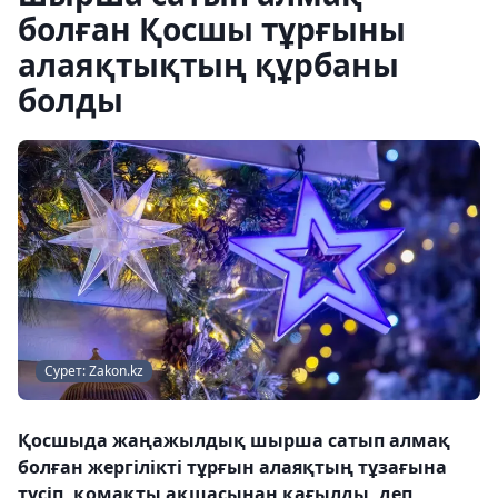
болған Қосшы тұрғыны
алаяқтықтың құрбаны
болды
Сурет: Zakon.kz
Қосшыда жаңажылдық шырша сатып алмақ
болған жергілікті тұрғын алаяқтың тұзағына
түсіп, қомақты ақшасынан қағылды, деп