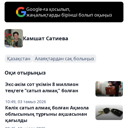
Google-ға қосылып,
жаңалықтарды бірінші болып оқыңыз
Камшат Сатиева
Қазақстан
Алаяқтардан сақ болыңыз
Оқи отырыңыз
Экс-әкім сот үкімін 8 миллион
теңгеге "сатып алмақ" болған
10:49, 03 тамыз 2026
Көлік сатып алмақ болған Ақмола
облысының тұрғыны ақшасынан
қағылды