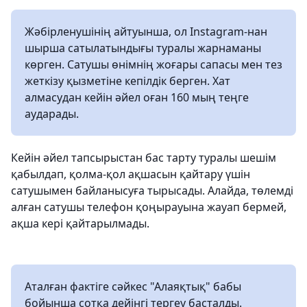
Жәбірленушінің айтуынша, ол Instagram-нан
шырша сатылатындығы туралы жарнаманы
көрген. Сатушы өнімнің жоғары сапасы мен тез
жеткізу қызметіне кепілдік берген. Хат
алмасудан кейін әйел оған 160 мың теңге
аударады.
Кейін әйел тапсырыстан бас тарту туралы шешім
қабылдап, қолма-қол ақшасын қайтару үшін
сатушымен байланысуға тырысады. Алайда, төлемді
алған сатушы телефон қоңырауына жауап бермей,
ақша кері қайтарылмады.
Аталған фактіге сәйкес "Алаяқтық" бабы
бойынша сотқа дейінгі тергеу басталды.