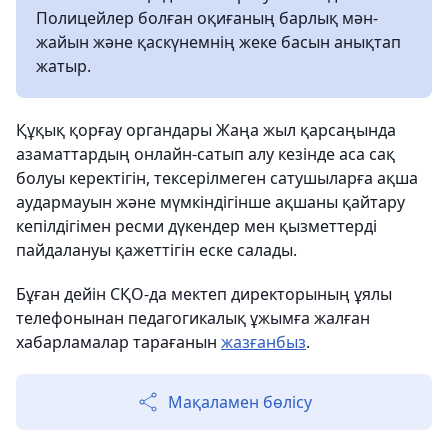
Полицейлер болған оқиғаның барлық мән-
жайын және қаскүнемнің жеке басын анықтап
жатыр.
Құқық қорғау органдары Жаңа жыл қарсаңында
азаматтардың онлайн-сатып алу кезінде аса сақ
болуы керектігін, тексерілмеген сатушыларға ақша
аудармауын және мүмкіндігінше ақшаны қайтару
кепілдігімен ресми дүкендер мен қызметтерді
пайдалануы қажеттігін еске салады.
Бұған дейін СҚО-да мектеп директорының ұялы
телефонынан педагогикалық ұжымға жалған
хабарламалар тарағанын
жазғанбыз
.
Мақаламен бөлісу