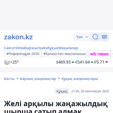
Қаз
Саясат
Әлем
Қаржы
Оқиға
Құқық
Мақалалар
#Референдум-2026
#Қазақстан мақтанышы
+25°
$
469.93
€
541.64
₽
5.71
Басты
Барлық жаңалықтар
Құқық жаңалықтары
Құқық
21:45, 29 желтоқсан 2025
Желі арқылы жаңажылдық
шырша сатып алмақ