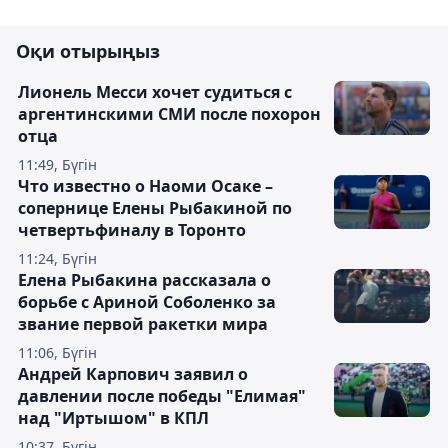
Оқи отырыңыз
Лионель Месси хочет судиться с
аргентинскими СМИ после похорон
отца
11:49, Бүгін
Что известно о Наоми Осаке –
сопернице Елены Рыбакиной по
четвертьфиналу в Торонто
11:24, Бүгін
Елена Рыбакина рассказала о
борьбе с Ариной Соболенко за
звание первой ракетки мира
11:06, Бүгін
Андрей Карпович заявил о
давлении после победы "Елимая"
над "Иртышом" в КПЛ
10:37, Бүгін