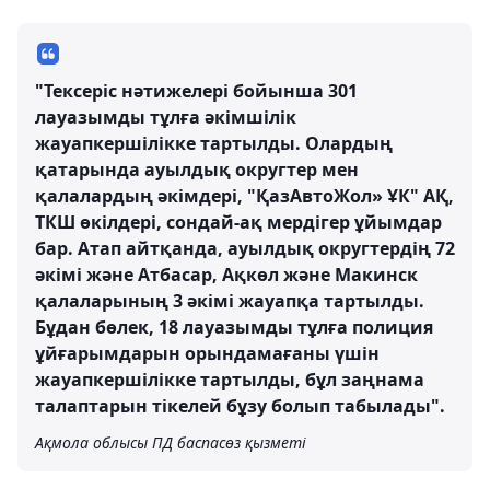
"Тексеріс нәтижелері бойынша 301
лауазымды тұлға әкімшілік
жауапкершілікке тартылды. Олардың
қатарында ауылдық округтер мен
қалалардың әкімдері, "ҚазАвтоЖол» ҰК" АҚ,
ТКШ өкілдері, сондай-ақ мердігер ұйымдар
бар. Атап айтқанда, ауылдық округтердің 72
әкімі және Атбасар, Ақкөл және Макинск
қалаларының 3 әкімі жауапқа тартылды.
Бұдан бөлек, 18 лауазымды тұлға полиция
ұйғарымдарын орындамағаны үшін
жауапкершілікке тартылды, бұл заңнама
талаптарын тікелей бұзу болып табылады".
Ақмола облысы ПД баспасөз қызметі