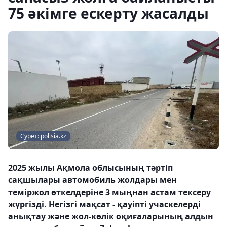
75 әкімге ескерту жасалды
Сурет: polisia.kz
2025 жылы Ақмола облысының тәртіп
сақшылары автомобиль жолдары мен
теміржол өткелдеріне 3 мыңнан астам тексеру
жүргізді. Негізгі мақсат - қауіпті учаскелерді
анықтау және жол-көлік оқиғаларының алдын