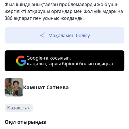
Жыл ішінде анықталған проблемаларды жою үшін
жергілікті атқарушы органдар мен жол ұйымдарына
386 ақпарат пен ұсыныс жолданды.
Мақаламен бөлісу
Google-ға қосылып,
жаңалықтарды бірінші болып оқыңыз
Камшат Сатиева
Қазақстан
Оқи отырыңыз