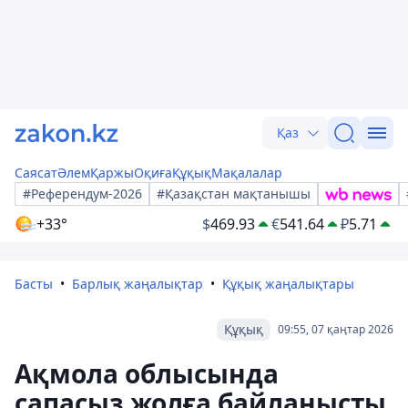
Қаз
Саясат
Әлем
Қаржы
Оқиға
Құқық
Мақалалар
#Референдум-2026
#Қазақстан мақтанышы
+33°
$
469.93
€
541.64
₽
5.71
Басты
Барлық жаңалықтар
Құқық жаңалықтары
Құқық
09:55, 07 қаңтар 2026
Ақмола облысында
сапасыз жолға байланысты