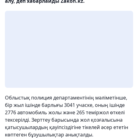
алу, деп хабарлайды Zakon.kz.
Облыстық полиция департаментінің мәліметінше,
бір жыл ішінде барлығы 3041 учаске, оның ішінде
2776 автомобиль жолы және 265 теміржол өткелі
тексерілді. Зерттеу барысында жол қозғалысына
қатысушылардың қауіпсіздігіне тікелей әсер ететін
көптеген бұзушылықтар анықталды.