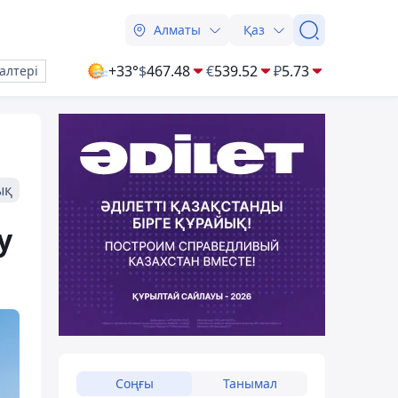
Алматы
Қаз
+33°
$
467.48
€
539.52
₽
5.73
алтері
ық
у
Соңғы
Танымал