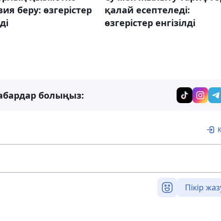
ия беру: өзгерістер
қалай есептеледі:
ді
өзгерістер енгізілді
абардар болыңыз:
Пікір жаз