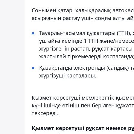
Сонымен қатар, халықаралық автокөлі
асырғанын растау үшін соңғы алты айғ
Тауарлы-тасымал құжаттары (ТТН),
үш айға кемінде 1 ТТН және/неме
жүргізгенін растап, рұқсат картасы
жартылай тіркемелерді қоспағанда
Қазақстанда электронды (сандық) 
жүргізуші карталары.
Қызмет көрсетуші мемлекеттік қызметт
күні ішінде өтініш пен берілген құж
тексереді.
Қызмет көрсетуші рұқсат немесе р