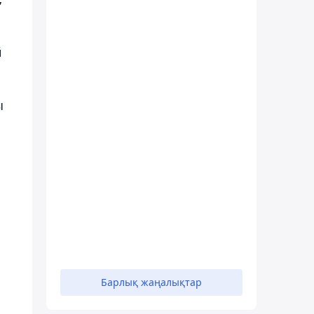
й
ы
Барлық жаңалықтар