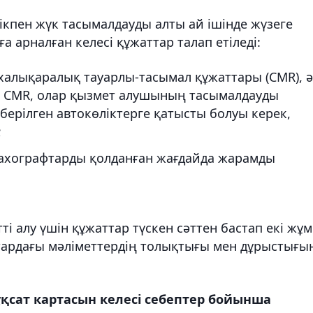
кпен жүк тасымалдауды алты ай ішінде жүзеге
а арналған келесі құжаттар талап етіледі:
 халықаралық тауарлы-тасымал құжаттары (CMR), 
се CMR, олар қызмет алушының тасымалдауды
 берілген автокөліктерге қатысты болуы керек,
;
тахографтарды қолданған жағдайда жарамды
і алу үшін құжаттар түскен сәттен бастап екі жұ
аттардағы мәліметтердің толықтығы мен дұрыстығы
ұқсат картасын келесі себептер бойынша