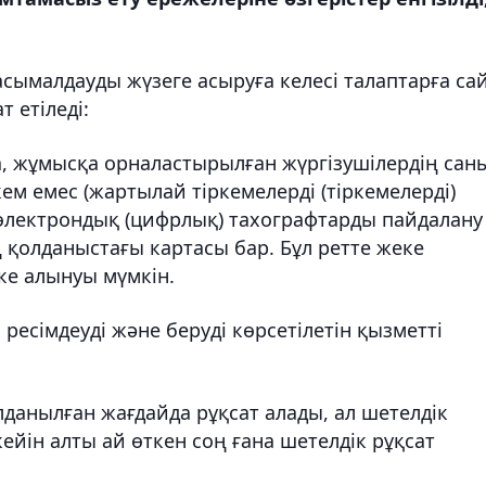
асымалдауды жүзеге асыруға келесі талаптарға са
 етіледі:
а, жұмысқа орналастырылған жүргізушілердің сан
м емес (жартылай тіркемелерді (тіркемелерді)
 электрондық (цифрлық) тахографтарды пайдалану
ң қолданыстағы картасы бар. Бұл ретте жеке
пке алынуы мүмкін.
ресімдеуді және беруді көрсетілетін қызметті
данылған жағдайда рұқсат алады, ал шетелдік
ейін алты ай өткен соң ғана шетелдік рұқсат