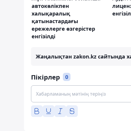
автокөлікпен
лиценз
халықаралық
енгізіл
қатынастардағы
ережелерге өзгерістер
енгізілді
Жаңалықтан zakon.kz сайтында х
Пікірлер
0