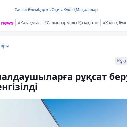
Саясат
Әлем
Қаржы
Оқиға
Құқық
Мақалалар
#Қазақмыс
#Салыстырмалы Қазақстан
#Халық бухг
тары
Құқ
малдаушыларға рұқсат бер
енгізілді