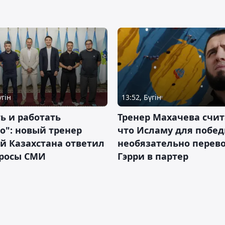
үгін
13:52, Бүгін
ь и работать
Тренер Махачева счит
о": новый тренер
что Исламу для побе
й Казахстана ответил
необязательно перев
просы СМИ
Гэрри в партер