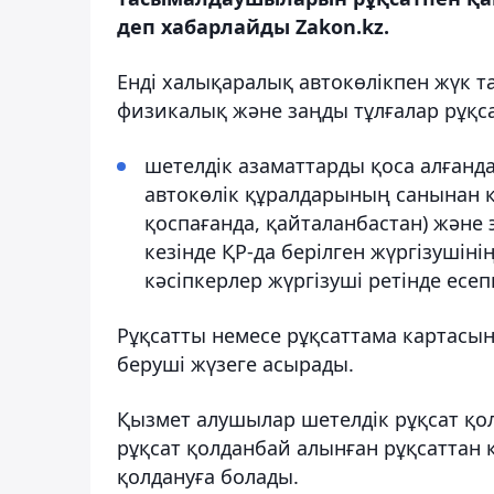
деп хабарлайды Zakon.kz.
Енді халықаралық автокөлікпен жүк т
физикалық және заңды тұлғалар рұқсат
шетелдік азаматтарды қоса алғанд
автокөлік құралдарының санынан ке
қоспағанда, қайталанбастан) және
кезінде ҚР-да берілген жүргізушіні
кәсіпкерлер жүргізуші ретінде есе
Рұқсатты немесе рұқсаттама картасын 
беруші жүзеге асырады.
Қызмет алушылар шетелдік рұқсат қол
рұқсат қолданбай алынған рұқсаттан к
қолдануға болады.