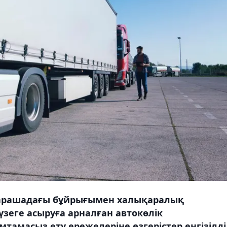
 қарашадағы бұйрығымен халықаралық
зеге асыруға арналған автокөлік
амасыз ету ережелеріне өзгерістер енгізілді