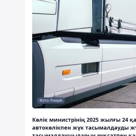
Фото: freepik
Көлік министрінің 2025 жылғы 24
автокөлікпен жүк тасымалдауды жү
тасымалдаушыларын рұқсатпен қамт