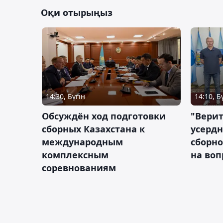
Оқи отырыңыз
14:30, Бүгін
14:10, Б
Обсуждён ход подготовки
"Верит
сборных Казахстана к
усердн
международным
сборно
комплексным
на во
соревнованиям