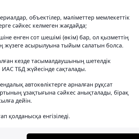
ериалдар, объектілер, мәліметтер мемлекеттік
ерге сәйкес келмеген жағдайда;
не енген сот шешімі (өкім) бар, ол қызметтің
нің жүзеге асырылуына тыйым салатын болса.
 алған кезде тасымалдаушының шетелдік
 ИАС ТБД жүйесінде сақталады.
рендалық автокөліктерге арналған рұқсат
артының ұзақтығына сәйкес анықталады, бірақ
жылға дейін.
ап қолданысқа енгізіледі.