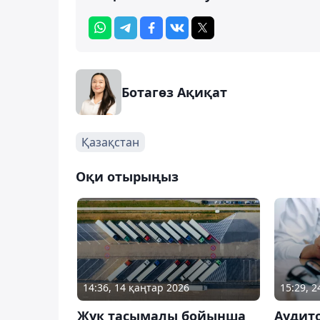
Ботагөз Ақиқат
Қазақстан
Оқи отырыңыз
14:36, 14 қаңтар 2026
15:29, 
Жүк тасымалы бойынша
Аудит