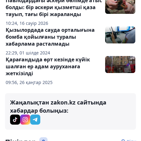
Павлодардағы әскери бөлімде атыс
болды: бір әскери қызметші қаза
тауып, тағы бірі жараланды
10:24, 16 сәуір 2026
Қызылордада сауда орталығына
бомба қойылғаны туралы
хабарлама расталмады
22:29, 01 шілде 2024
Қарағандыда өрт кезінде күйік
шалған ер адам ауруханаға
жеткізілді
09:56, 26 қаңтар 2025
Жаңалықтан zakon.kz сайтында
хабардар болыңыз: