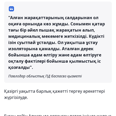
"Алған жарақаттарының салдарынан ол
оқиға орнында көз жұмды. Сонымен қатар
тағы бір әйел пышақ жарақатын алып,
медициналық мекемеге жеткізілді. Күдікті
ізін суытпай ұсталды. Ол уақытша ұстау
изоляторына қамалды. Аталған дерек
бойынша адам өлтіру және адам өлтіруге
оқталу фактілері бойынша қылмыстық іс
қозғалды".
Павлодар облыстық ПД баспасөз қызметі
Қазіргі уақытта барлық қажетті тергеу әрекеттері
жүргізілуде.