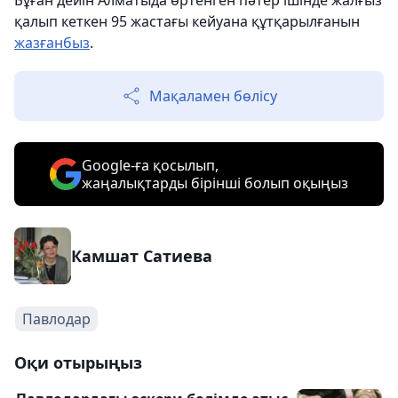
Бұған дейін Алматыда өртенген пәтер ішінде жалғыз
қалып кеткен 95 жастағы кейуана құтқарылғанын
жазғанбыз
.
Мақаламен бөлісу
Google-ға қосылып,
жаңалықтарды бірінші болып оқыңыз
Камшат Сатиева
Павлодар
Оқи отырыңыз