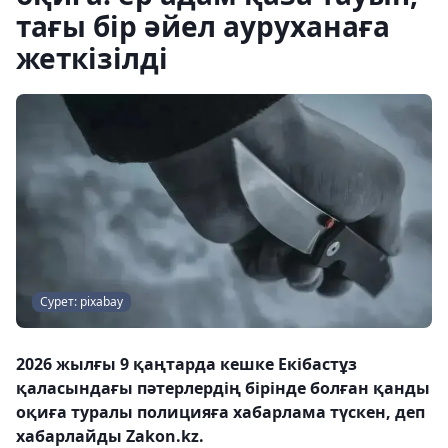
тағы бір әйел ауруханаға
жеткізілді
Сурет: pixabay
2026 жылғы 9 қаңтарда кешке Екібастұз
қаласындағы пәтерлердің бірінде болған қанды
оқиға туралы полицияға хабарлама түскен, деп
хабарлайды Zakon.kz.