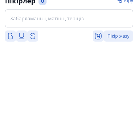
Пікірлер
0
Кіру
Пікір жазу