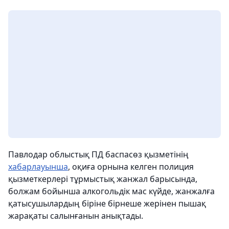
Павлодар облыстық ПД баспасөз қызметінің
хабарлауынша
, оқиға орнына келген полиция
қызметкерлері тұрмыстық жанжал барысында,
болжам бойынша алкогольдік мас күйде, жанжалға
қатысушылардың біріне бірнеше жерінен пышақ
жарақаты салынғанын анықтады.