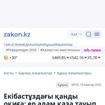
Қаз
Саясат
Әлем
Қаржы
Оқиға
Құқық
Мақалалар
#Референдум-2026
#Қазақстан мақтанышы
+30°
$
469.85
€
542.16
₽
5.78
Басты
Барлық жаңалықтар
Құқық жаңалықтары
Құқық
09:55, 10 қаңтар 2026
Екібастұздағы қанды
оқиға: ер адам қаза тауып,